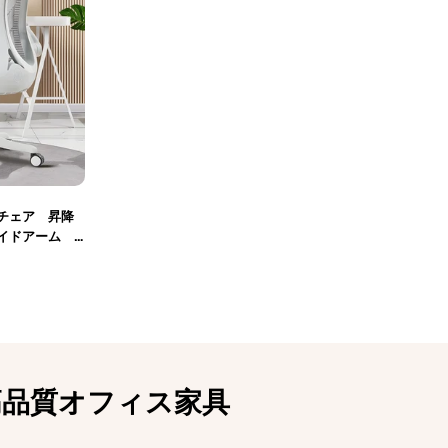
チェア 昇降
ライドアーム
生地 ロッキ
グリーン カ
高品質オフィス家具