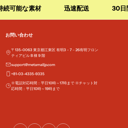
可能な素材
迅速配送
30日間
お問い合わせ
〒135-0063 東京都江東区 有明3－7－26有明フロン
ティアビル B 棟 9 階
support@metamalljp.com
+81-03-4335-9335
※電話対応時間：平日10時～17時まで ※チャット対
応時間：平日10時～19時まで