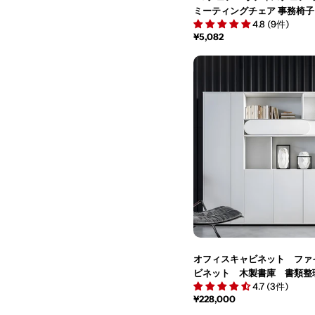
ミーティングチェア 事務椅子 B
4.8 (9件)
通
¥5,082
常
価
格
オフィスキャビネット ファ
ビネット 木製書庫 書類整
4.7 (3件)
ン化粧板 分類収納 引き違い戸 ホワイト
通
¥228,000
CWG-M009
常