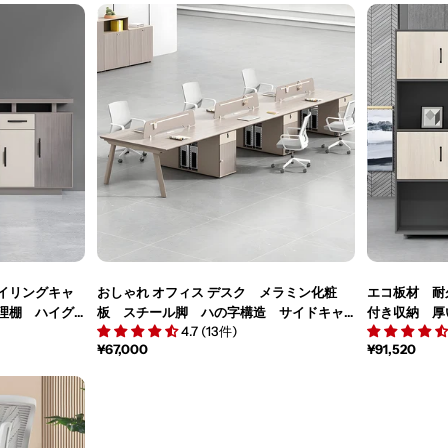
ル
価
ル
価
価
格
価
格
格
格
イリングキャ
おしゃれ オフィス デスク メラミン化粧
エコ板材 耐
理棚 ハイグ
板 スチール脚 ハの字構造 サイドキャ
付き収納 厚
4.7 (13件)
分類収納 グ
ビネット デスクトップパネル ダイヤル
ネット 収
通
¥67,000
通
¥91,520
錠 スタイリッシュ 舟底エッジ ベージ
落ち着き 実
常
常
ュ カスタマイズ可能 BGZ-M054
ズ可能 CWG
価
価
格
格