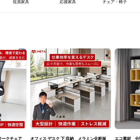
役員家具
応接家具
チェア・椅子
ワークチェア
オフィス デスク 下 収納 メラミン化粧板
エコ素材 分