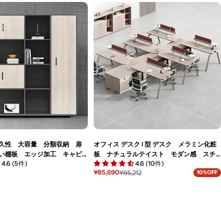
価
格
久性 大容量 分類収納 扉
オフィス デスク l 型 デスク メラミン化粧
い棚板 エッジ加工 キャビ
板 ナチュラルテイスト モダン感 スチ
4.6 (5件)
4.6 (10件)
納キャビネット 棚 木目調
ール脚 デスクトップパネル コンセント
¥85,690
¥95,212
10%OFF
用 ナチュラル カスタマイ
取付可能 サイドキャビネット ダイヤル
セ
通
ー
常
-M055
錠 ワインレッド カスタマイズ可能
ル
価
BGZ-M052
価
格
格