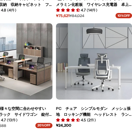
収納 収納キャビネット フ
メラミン化粧板 ワイヤレス充電器 卓上
4.8 (4件)
4.7 (14件)
ャビネット 書類整理棚 シ
パーテーション サイドキャビネット シ
¥75,621
¥84,024
10%OFF
ダン カスタマイズ可能
ンプルデザイン ホワイト カスタマイズ
セ
通
ー
常
可能 BGZ-M002
ル
価
価
格
格
 様々な空間に合わせやすい
PC チェア シンプルモダン メッシュ張
ラック サイドワゴン 錠付
地 ロッキング機能 ヘッドレスト ラン
4.7 (13件)
4.5 (2件)
ー錠 メラミン化粧板 ウォ
バーサポート 高密度ウレタンフォーム
通
¥24,200
,688
20%OFF
タマイズ可能 BGZ-M023
強化ナイロン５本脚 グレー BGY-M001
常