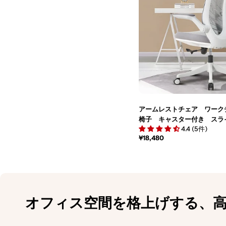
アームレストチェア ワーク
椅子 キャスター付き ス
4.4 (5件)
メッシュ生地 ファブリック
通
¥18,480
ングチェア バックパネル 
常
スタマイズ可能 BGY-M015
価
格
オフィス空間を格上げする、