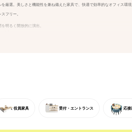
ルを厳選。美しさと機能性を兼ね備えた家具で、快適で効率的なオフィス環境
レスフリー。
間を明るく開放的に演出。
ード
性を向上。
役員家具
受付・エントランス
応接