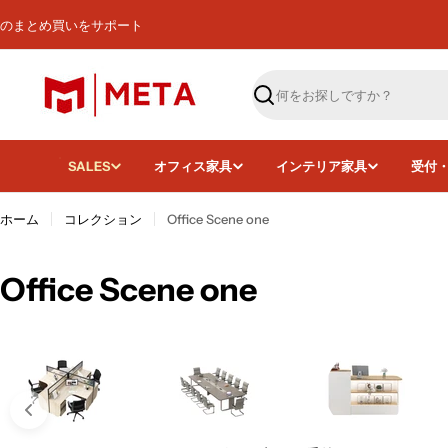
コ
のまとめ買いをサポート
ン
テ
ン
ツ
検
へ
索
ス
キ
SALES
オフィス家具
インテリア家具
受付
ッ
プ
ホーム
コレクション
Office Scene one
コ
Office Scene one
レ
ク
シ