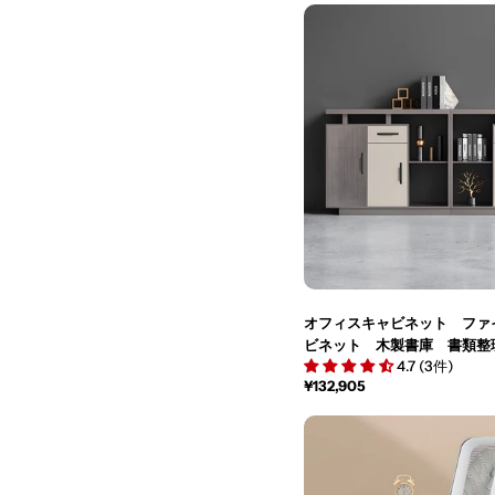
価
格
オフィスキャビネット ファ
ビネット 木製書庫 書類整
4.7 (3件)
レード感 メラミン化粧板 
通
¥132,905
レー CWG-M015
常
価
格