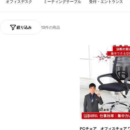
ョ
オフィスデスク
ミーティングテーブル
受付・エントランス
ン
:
絞り込み
13件の商品
PCチェア オフィスチェア 