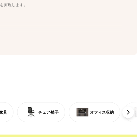
を実現します。
家具
チェア·椅子
オフィス収納