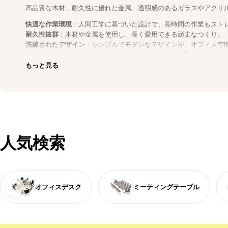
高品質な木材、耐久性に優れた金属、透明感のあるガラスやアクリ
快適な作業環境
：人間工学に基づいた設計で、長時間の作業もスト
耐久性抜群
：木材や金属を使用し、長く愛用できる頑丈なつくり。
洗練されたデザイン
：シンプルでモダンなデザインが、オフィス空
今すぐオフィスをアップグレ
もっと見る
効率性と美観を両立させたオフィス家具で、社員の作業効率と快適
今すぐ購入
して、理想のオフィス空間を手に入れましょう。
人気検索
オフィスデスク
ミーティングテーブル