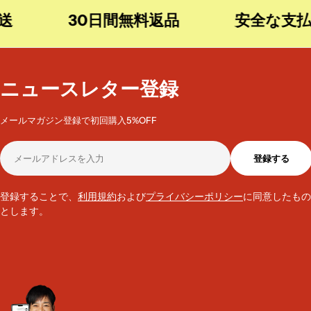
30日間無料返品
安全な支払い
ニュースレター登録
メールマガジン登録で初回購入5%OFF
メ
登録する
ー
ル
ア
登録することで、
利用規約
および
プライバシーポリシー
に同意したもの
ド
とします。
レ
ス