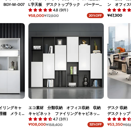
GY-M-007
L字天板 デスクトップラック パーテーシ
ン オフィス
4.8 (9件)
ョン サイドワゴン 広い下肢空間 配線
ァイリングキ
通
¥47,300
¥58,000
¥72,500
20%OFF
孔 錠付き シリンダー錠 ウォルナッ
ンプル モ
セ
通
常
ー
常
ト カスタマイズ可能 BGZ-M025
CWG-M040
価
ル
価
格
価
格
格
イリングキャ
エコ素材 分類収納 オフィス収納 収納
デスク 収納
理棚 メラミ
キャビネット ファイリングキャビネッ
デスクトップ
4.7 (3件)
ト 書類整理棚 シンプル モダン ホワ
き シリンダ
¥108,000
¥53,350
¥158,400
¥66
32%OFF
イト カスタマイズ可能 CWG-M039
ルナット カス
セ
通
セ
通
ー
常
ー
常