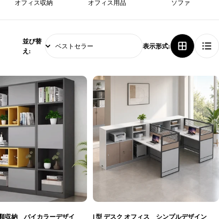
オフィス収納
オフィス用品
ソファ
並び替
表示形式:
え:
類収納 バイカラーデザイ
l 型 デスク オフィス シンプルデザイン