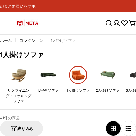
コ
のまとめ買いをサポート
ン
テ
ン
カ
ツ
ー
へ
ト
ス
ホーム
コレクション
1人掛けソファ
キ
ッ
コ
1人掛けソファ
プ
レ
ク
シ
ョ
リクライニン
L字型ソファ
1人掛けソファ
2人掛けソファ
3人掛
ン
グ・ロッキング
:
ソファ
41件の商品
絞り込み