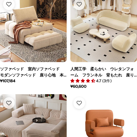
能 BSF-M209
格
格
ソファベッド 室内ソファベッド
人間工学 柔らかい ウレタンフォ
モダンソファベッド 座り心地 本
ーム フランネル 背もたれ 座り
通
¥107,184
4.7 (3件)
革 天然木フレーム シープボア
心地ソファ 柔らかい リビングソ
通
¥60,600
常
スエード 省スペース 一人掛け
ファ シック シンプル ブラッ
常
価
三人掛け カスタマイズ可能 SFC-
ク BSF-M211
価
格
M022
格