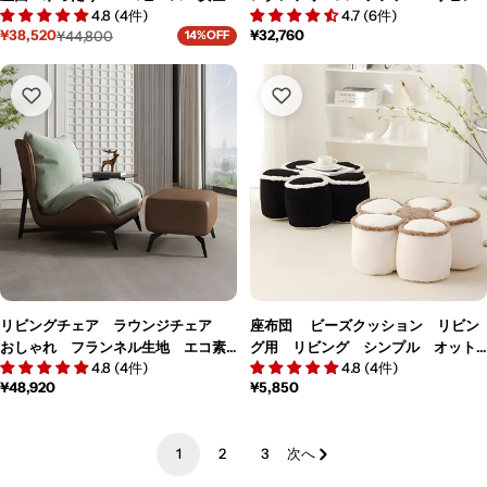
4.8 (4件)
4.7 (6件)
無臭 弾力性 型崩れしにくい ソ
グ用 リビングソファー 応接ソフ
通
¥32,760
¥38,520
¥44,800
14%OFF
ファ ビーズクッション ふわふ
ァー シープボア 高品質 ホワイ
セ
通
常
ー
常
わ 柔らか 心地よい グレー ブ
ト グリーン BSF-M171
価
ル
価
ラック BSF-K-076
格
価
格
格
リビングチェア ラウンジチェア
座布団 ビーズクッション リビン
おしゃれ フランネル生地 エコ素
グ用 リビング シンプル オット
4.8 (4件)
4.8 (4件)
材 クッション 柔らかい スチー
マン 静電気防止 ベルベット生
通
¥48,920
通
¥5,850
ル シリコンフィル フェザー カス
地 弾力性 BSF-M166
常
常
タマイズ可能 YZ-M021
価
価
格
格
1
2
3
次へ