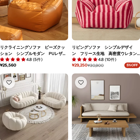
リクライニングソファ ビーズクッ
リビングソファ シンプルデザイ
ション シンプルモダン PUレザー
ン フリース生地 高密度ウレタン
4.8 (5件)
4.8 (10件)
生地 発泡ビーズ 取り外し可能な
フォーム 発泡ビーズ 1.5人掛け
通
¥25,560
¥29,250
¥30,900
5%OFF
カバーリング ブラウン BSF-
軽量デザイン ピンク BSF-M113
セ
通
常
ー
常
M008
価
ル
価
格
価
格
格