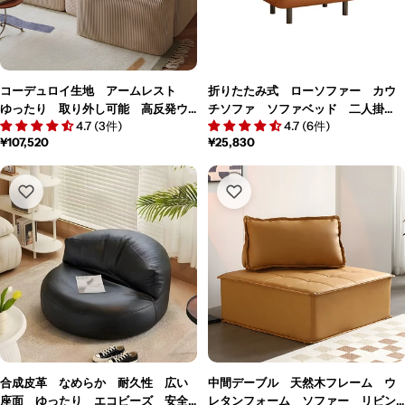
コーデュロイ生地 アームレスト
折りたたみ式 ローソファー カウ
ゆったり 取り外し可能 高反発ウ
チソファ ソファベッド 二人掛
4.7 (3件)
4.7 (6件)
レタン 天然木フレーム ソファ
け リクライニング 人間工学 サ
通
¥107,520
通
¥25,830
モジュラーソファ 組み合わせ 使
イド収納 炭素鋼フレーム コンパ
常
常
い勝手 快適 BSF-M182
クト オレンジ BSF-K038
価
価
格
格
合成皮革 なめらか 耐久性 広い
中間デーブル 天然木フレーム ウ
座面 ゆったり エコビーズ 安全
レタンフォーム ソファー リビン