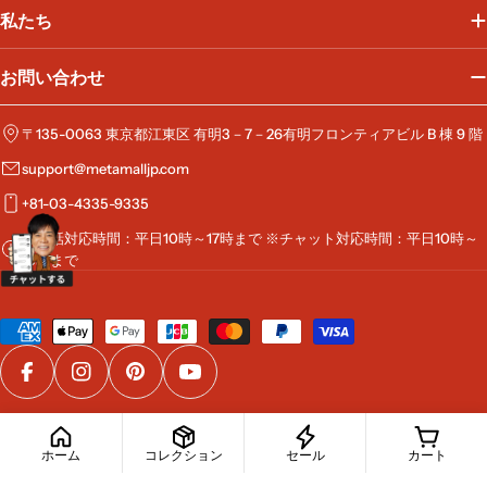
私たち
お問い合わせ
〒135-0063 東京都江東区 有明3－7－26有明フロンティアビル B 棟 9 階
support@metamalljp.com
+81-03-4335-9335
※電話対応時間：平日10時～17時まで ※チャット対応時間：平日10時～
19時まで
お
支
払
Facebook
Instagram
Pinterest
YouTube
い
方
© 2026
MetaMall
.
法
ホーム
コレクション
セール
カート