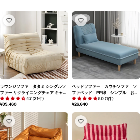
売り切れ
ラウンジソファ タタミ シングルソ
ベッドソファー カウチソファ ソ
ファー リクライニングチェア キャタ
ファベッド PP綿 シンプル おし
4.7 (31件)
5.0 (1件)
ピラ・ソファ BSF-M-022
ゃれ リクライニング 人間工学 1
通
¥35,460
通
¥26,640
人掛け BSF-M130
常
常
価
価
格
格