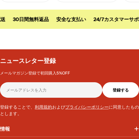
送
30日間無料返品
安全な支払い
24/7カスタマーサポ
ニュースレター登録
メールマガジン登録で初回購入5%OFF
メ
登録する
ー
ル
ア
登録することで、
利用規約
および
プライバシーポリシー
に同意したもの
ド
とします。
レ
ス
情報