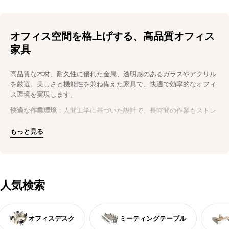
オフィス空間を格上げする、高品質オフィス
家具
高品質な木材、耐久性に優れた金属、透明感のあるガラスやアクリル
を厳選。美しさと機能性を兼ね備えた家具で、快適で効率的なオフィ
ス環境を実現します。
快適な作業環境
：人間工学に基づいた設計で、長時間の作業もストレ
スフリー。
耐久性抜群
：木材や金属を使用し、長く愛用できる頑丈なつくり。
もっと見る
洗練されたデザイン
：シンプルでモダンなデザインが、オフィス空間
を明るく開放的に演出。
今すぐオフィスをアップグレード
効率性と美観を両立させたオフィス家具で、社員の作業効率と快適性
人気検索
を向上。
今すぐ購入
して、理想のオフィス空間を手に入れましょう。
オフィスデスク
ミーティングテーブル