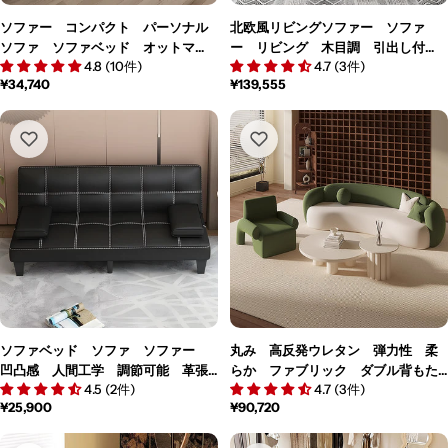
ソファー コンパクト パーソナル
北欧風リビングソファー ソファ
ソファ ソファベッド オットマ
ー リビング 木目調 引出し付
4.8 (10件)
4.7 (3件)
ン 優しい肌当たり 肘掛け 人間
き 片サイドアーム 高級感 ホワ
通
¥34,740
通
¥139,555
工学 ホワイト BSF-M153
イト ナチュラル カスタマイズ可
常
常
能 JDSF-M-056
価
価
格
格
ソファベッド ソファ ソファー
丸み 高反発ウレタン 弾力性 柔
凹凸感 人間工学 調節可能 革張
らか ファブリック ダブル背もた
4.5 (2件)
4.7 (3件)
り クッション材 シンプル 枕付
れ 人間工学 天然木 広め ソフ
通
¥25,900
通
¥90,720
き ブラック JDSF-M-020
ァ リビングソファ シック モダ
常
常
ン 上質 快適 カスタマイズ可
価
価