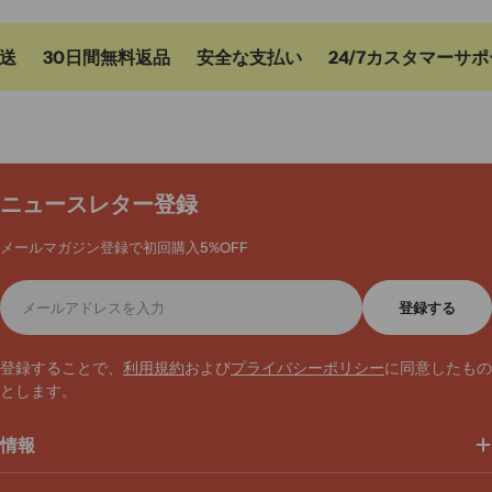
30日間無料返品
安全な支払い
24/7カスタマーサポー
ニュースレター登録
メールマガジン登録で初回購入5%OFF
メ
登録する
ー
ル
ア
登録することで、
利用規約
および
プライバシーポリシー
に同意したもの
ド
とします。
レ
ス
情報