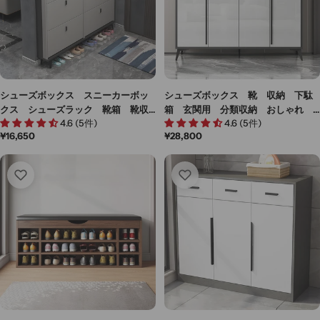
シューズボックス スニーカーボッ
シューズボックス 靴 収納 下駄
クス シューズラック 靴箱 靴収
箱 玄関用 分類収納 おしゃれ
4.6 (5件)
4.6 (5件)
納 下駄箱 玄関用 多段式 大容
大容量 メラミン化粧板 可動棚
通
¥16,650
通
¥28,800
量 玄関収納 コンパクト Ｒ加
板 焼付塗装 XG-M033
常
常
工 プッシュオープン XG-M005
価
価
格
格