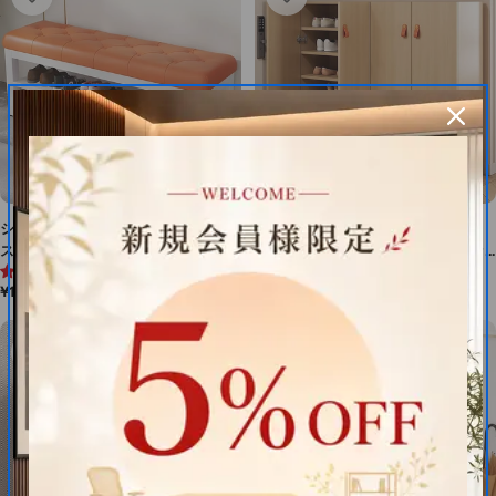
シューズボックス シューズケー
可動棚 大容量 メラミン化粧板
ス 靴箱 靴 収納 下駄箱 玄関
頑丈 厚み 下駄箱 シューズボッ
4.7 (6件)
4.6 (5件)
用 チェア ロビースツール 合成
クス シンプル 木目調 温かみ
通
¥15,030
通
¥26,820
レザー ホワイト オレンジ カス
モダン 洗練 カスタマイズ可能
常
常
タマイズ可能 XG-M102
XG-M100
価
価
格
格