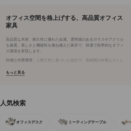
オフィス空間を格上げする、高品質オフィス
家具
高品質な木材、耐久性に優れた金属、透明感のあるガラスやアクリル
を厳選。美しさと機能性を兼ね備えた家具で、快適で効率的なオフィ
ス環境を実現します。
快適な作業環境
：人間工学に基づいた設計で、長時間の作業もストレ
スフリー。
耐久性抜群
：木材や金属を使用し、長く愛用できる頑丈なつくり。
もっと見る
洗練されたデザイン
：シンプルでモダンなデザインが、オフィス空間
を明るく開放的に演出。
今すぐオフィスをアップグレード
効率性と美観を両立させたオフィス家具で、社員の作業効率と快適性
人気検索
を向上。
今すぐ購入
して、理想のオフィス空間を手に入れましょう。
オフィスデスク
ミーティングテーブル