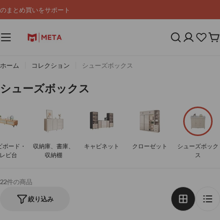
コ
のまとめ買いをサポート
ン
テ
ン
カ
ツ
ー
へ
ト
ス
ホーム
コレクション
シューズボックス
キ
ッ
コ
シューズボックス
プ
レ
ク
シ
ョ
ビボード・
収納庫、書庫、
キャビネット
クローゼット
シューズボック
ン
レビ台
収納棚
ス
:
22件の商品
絞り込み