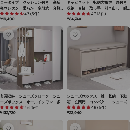
ロータイプ クッション付き 高反
キャビネット 収納力抜群 扉付き
発ウレタン 柔らか 多段式 分類
収納 台輪 取っ手 引き出し 蝶
4.7 (6件)
4.7 (3件)
収納 可動棚板 下駄箱 シューズ
番 メラミン化粧板 分類収納 シ
通
¥19,400
通
¥34,740
ボックス 玄関収納 利便性 実
ンプル グレー ホワイト カスタ
常
常
用 ホワイト ブラック CWG-
マイズ可能 SNG-M047
価
価
K073
格
格
玄関収納 シューズクローク シュ
シューズボックス 靴 収納 下駄
ーズボックス オールインワン 多
箱 玄関用 コンパクト シューズ
4.6 (5件)
4.6 (5件)
目的デザイン 帽子掛け 可動棚
ケース チェア ロビースツール
通
¥132,720
通
¥23,940
板 分類収納 メラミン化粧板 ベ
高密度ウレタン シェルパ生地 ホ
常
常
ニヤ合板 ブラック カスタマイズ
ワイト カスタマイズ可能 XG-
価
価
可能 SNG-M016
M101
格
格