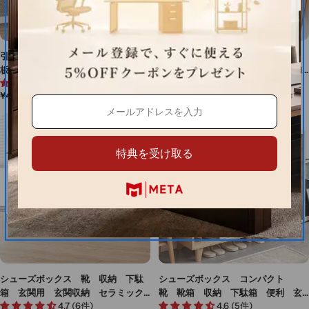
引き出し付き 隠し取っ手 可動棚
シューズボックス 靴箱 靴 収
板 通気孔 オープン収納 メラミ
納 下駄箱 玄関用 多段式 Ｒ加
4.7 (3件)
4.6 (5件)
ン化粧板 玄関収納 シューズボッ
工 オープン収納 ガード 高通
通
¥41,220
通
¥1,620
クス 靴箱 下駄箱 シンプル ウ
気 エコ素材 ホワイト XG-M044
常
常
ォールナット XG-M096
価
価
格
格
特典を受け取る
シューズボックス 靴 収納 下駄
シューズボックス コンパクト
箱 玄関用 玄関収納 セラミック
靴 靴箱 収納 下駄箱 便利 玄
4.7 (6件)
4.6 (5件)
天板 ガード Ｒ加工 安全無害ワ
関用 玄関収納 引き違い戸 引き