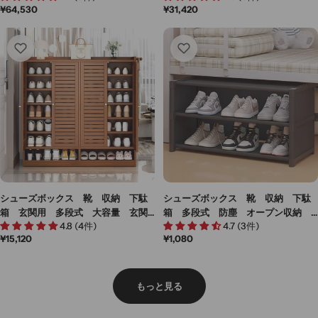
通
¥64,530
通
¥31,420
ニス 可動棚板 引き出し エコ素
出し付き 可動棚板 スライドレー
常
常
材 XG-M041
ル ウォールナット XG-M087
価
価
格
格
シューズボックス 靴 収納 下駄
シューズボックス 靴 収納 下駄
箱 玄関用 多段式 大容量 玄関
箱 多段式 防塵 オープン収納
4.8 (4件)
4.7 (3件)
収納 モダン 可動棚板 オープン
コンパクト キャスター付き XG-
通
¥15,120
通
¥1,080
収納 台輪付き 高通気 XG-M015
M019
常
常
価
価
格
格
もっと見る