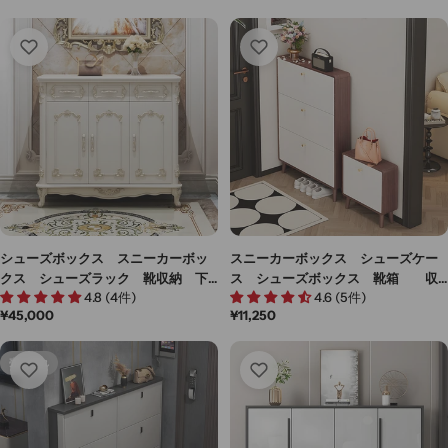
シューズボックス スニーカーボッ
スニーカーボックス シューズケー
クス シューズラック 靴収納 下
ス シューズボックス 靴箱 収
4.8 (4件)
4.6 (5件)
駄箱 玄関用 おしゃれ 多段式
納 下駄箱 モダン 玄関用 多段
通
¥45,000
通
¥11,250
大容量 玄関収納 通気孔付き ス
式 大容量 玄関収納 コンパク
常
常
チール脚 焼付塗装 緩衝蝶番
ト Ｒ加工 エコ素材 下開き扉
価
価
XG-M011
チェア XG-M010
売り切れ
格
格