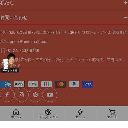
私たち
お問い合わせ
〒135-0063 東京都江東区 有明3－7－26有明フロンティアビル B 棟 9 階
support@metamalljp.com
+81-03-4335-9335
※電話対応時間：平日10時～17時まで ※チャット対応時間：平日10時～
19時まで
お
支
払
Facebook
Instagram
Pinterest
YouTube
い
方
© 2026
MetaMall
.
法
ホーム
コレクション
セール
カート