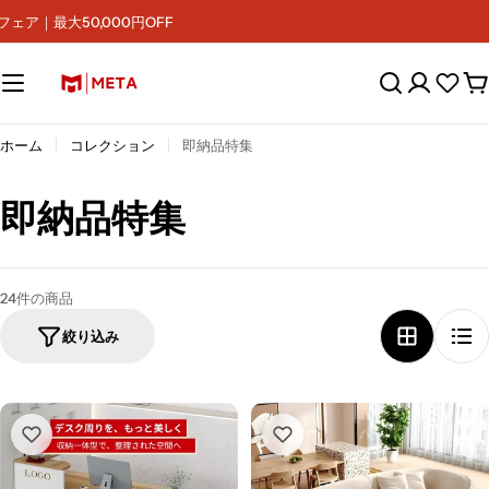
コ
のまとめ買いをサポート
ン
テ
ン
カ
ツ
ー
へ
ト
ス
ホーム
コレクション
即納品特集
キ
ッ
コ
即納品特集
プ
レ
ク
24件の商品
絞り込み
シ
ョ
ン