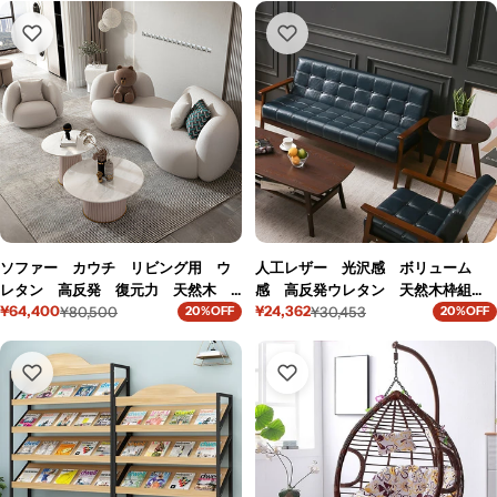
プル ホワイト カスタマイズ可
き 重厚感 カスタマイズ可能
ル
価
ル
価
価
格
価
格
能 BGGB-M-005-kc
SNZ-C040-kc
格
格
ソファー カウチ リビング用 ウ
人工レザー 光沢感 ボリューム
レタン 高反発 復元力 天然木
感 高反発ウレタン 天然木枠組
¥64,400
¥24,362
インテリア シェルパ生地 通気
¥80,500
み 広い座面 ソファ リビング
¥30,453
20%OFF
20%OFF
セ
通
セ
通
性 エレガント ユニーク ベージ
二人掛け 柔らか 上質 心地よ
ー
常
ー
常
ュ カスタマイズ可能 BSF-K069-
い カスタマイズ可能 SFY-K-002-
ル
価
ル
価
価
格
価
格
kc
27-kc
格
格