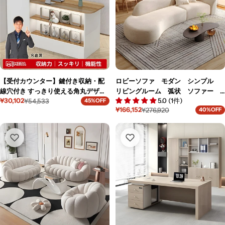
:
【受付カウンター】鍵付き収納・配
ロビーソファ モダン シンプル
線穴付き すっきり使える角丸デザイ
リビングルーム 弧状 ソファー
5.0 (1件)
¥30,102
ンのオフィス受付台 JDT-M-104-kc
¥54,533
セット BSF-K-035-kc
45%OFF
セ
通
¥166,152
¥276,920
40%OFF
セ
通
ー
常
ー
常
ル
価
ル
価
価
格
価
格
格
格