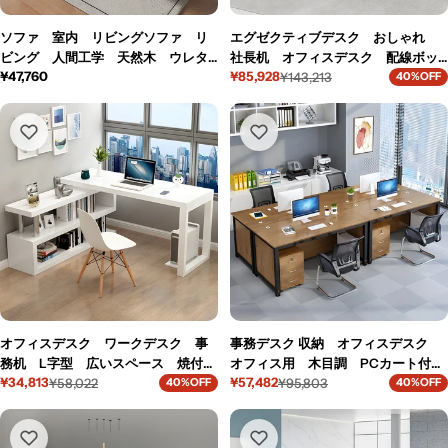
ソファ 室内 リビングソファ リ
エグゼクティブデスク おしゃれ
ビング 人間工学 天然木 ウレタ
社長机 オフィスデスク 配線ボッ
通
¥47,760
¥85,928
ンフォーム 柔らかい SNSF-
クス モダン 優雅 ナチュラル
¥143,213
40%OFF
セ
通
常
S059-kc
カスタマイズ可能 LBZ-M049-kc
ー
常
価
ル
価
格
価
格
格
オフィスデスク ワークデスク 事
事務デスク 収納 オフィスデスク
務机 L字型 広いスペース 焼付塗
オフィス用 木目調 PCカート付
¥34,813
¥57,482
装 サイドキャビネット 大容量
¥58,022
き 引出し付き 錠付き 配線孔付
¥95,803
40%OFF
40%OFF
セ
通
セ
通
シンプル ホワイト BGZ-M-142-kc
き ホワイト カスタマイズ可能
ー
常
ー
常
BGZ-M-130-kc
ル
価
ル
価
価
格
価
格