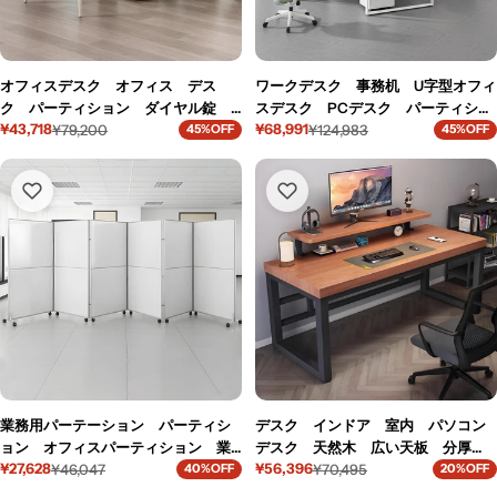
オフィスデスク オフィス デス
ワークデスク 事務机 U字型オフィ
ク パーティション ダイヤル錠
スデスク PCデスク パーティショ
¥43,718
¥68,991
安全 広々とした天板 シンプル
¥79,200
ン エコ板材 スチールフレーム
¥124,983
45%OFF
45%OFF
セ
通
セ
通
多機能 MG-BGZ-YY19
オフィスデスク シンプル ホワイ
ー
常
ー
常
ト MG-BGZ-LLS16
ル
価
ル
価
価
格
価
格
格
格
業務用パーテーション パーティシ
デスク インドア 室内 パソコン
ョン オフィスパーティション 業
デスク 天然木 広い天板 分厚
¥27,628
¥56,396
務用 アルミ合金 緩衝蝶番 焼付
¥46,047
い モニター置き棚 炭素鋼フレー
¥70,495
40%OFF
20%OFF
セ
通
セ
通
塗装 スタッキング収納可能 シン
ム 頑丈 口字型 安定性 落ち着
ー
常
ー
常