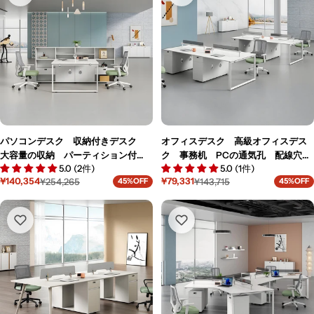
格
格
パソコンデスク 収納付きデスク
オフィスデスク 高級オフィスデス
大容量の収納 パーティション付
ク 事務机 PCの通気孔 配線穴
5.0 (2件)
5.0 (1件)
き 事務机 ワークデスク コンパ
収納付きデスク サイドキャビネッ
¥140,354
¥79,331
¥254,265
¥143,715
45%OFF
45%OFF
クトデスク オフィスデスク PCの
ト パーティション エコ板材 ホ
セ
通
セ
通
ー
常
ー
常
通気孔 高級感 ホワイト MG-
ワイト MG-BGZ-LLS12
ル
価
ル
価
BGZ-LLS15
価
格
価
格
格
格