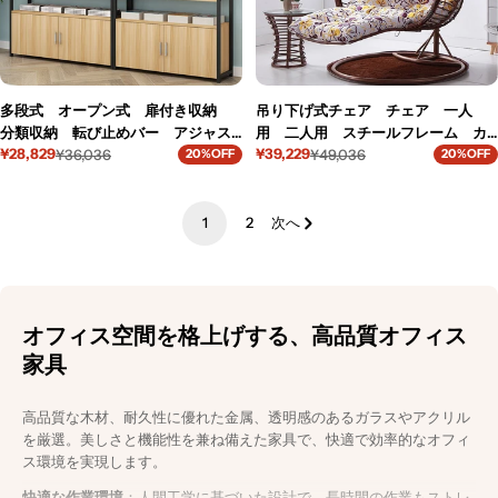
多段式 オープン式 扉付き収納
吊り下げ式チェア チェア 一人
分類収納 転び止めバー アジャス
用 二人用 スチールフレーム カ
¥28,829
¥39,229
ター エコ板材 スチールフレー
¥36,036
ジュアル ポリコットン ラタン
¥49,036
20%OFF
20%OFF
セ
通
セ
通
ム 頑丈 棚 収納棚 実用 シン
風 籐風 おしゃれ HWYZ-M-
ー
常
ー
常
プル ホワイト ナチュラル カス
001-kc
ル
価
ル
価
価
格
価
格
タマイズ可能 CWG-K-073-25-kc
1
2
次へ
格
格
オフィス空間を格上げする、高品質オフィス
家具
高品質な木材、耐久性に優れた金属、透明感のあるガラスやアクリル
を厳選。美しさと機能性を兼ね備えた家具で、快適で効率的なオフィ
ス環境を実現します。
快適な作業環境
：人間工学に基づいた設計で、長時間の作業もストレ