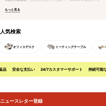
スフリー。
耐久性抜群
：木材や金属を使用し、長く愛用できる頑丈なつくり。
もっと見る
洗練されたデザイン
：シンプルでモダンなデザインが、オフィス空間
を明るく開放的に演出。
今すぐオフィスをアップグレード
人気検索
効率性と美観を両立させたオフィス家具で、社員の作業効率と快適性
を向上。
今すぐ購入
して、理想のオフィス空間を手に入れましょう。
オフィスデスク
ミーティングテーブル
品
安全な支払い
24/7カスタマーサポート
持続可能な
ニュースレター登録