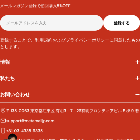
メールマガジン登録で初回購入5%OFF
メ
登録する
ー
ル
ア
登録することで、
利用規約
および
プライバシーポリシー
に同意したもの
ド
とします。
レ
ス
情報
私たち
お問い合わせ
〒135-0063 東京都江東区 有明3－7－26有明フロンティアビル B 棟 9 階
support@metamalljp.com
+81-03-4335-9335