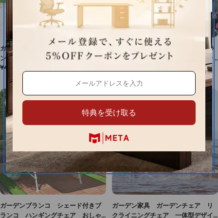
ガーデンブランコ シェード付きブラ
ガーデンブランコ シェード付きブラ
ンコ ハンギングチェア おしゃ
ンコ ガーデンブランコ ハンギン
通
¥41,220
4.5 (2件)
れ 角度調節可能 スチールフレー
グチェア おしゃれ スチールフレ
通
¥176,064
常
ム ポリエステル生地 人間工学
ーム 蚊帳 ウレタン 通気 おし
常
価
強化バネ HWYZ-M019
ゃれ HWYZ-M020
価
格
格
特典を受け取る
ガーデンブランコ シェード付きブ
ガーデン家具 ガーデンチェア リ
ランコ ハンギングチェア おしゃ
クライニングチェア 一体型デザイ