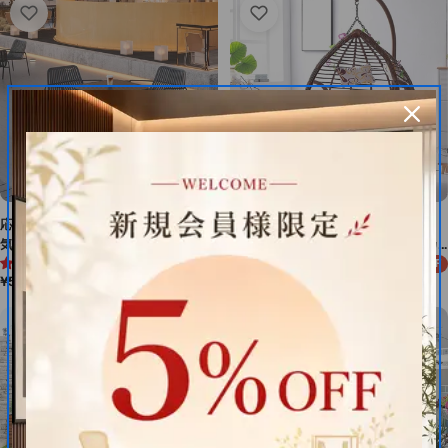
格
応接セット チェア テーブル 通
吊り下げ式チェア チェア 一人
気性 シンプル セット 応接用
用 二人用 スチールフレーム カ
5.0 (1件)
¥39,229
スタイリッシュ 組み合わせ カス
ジュアル ポリコットン ラタン
¥49,036
20%OFF
セ
通
通
¥52,920
タマイズ可能 HWZY-MO54
風 籐風 おしゃれ HWYZ-M-
ー
常
常
001-kc
ル
価
価
価
格
格
格