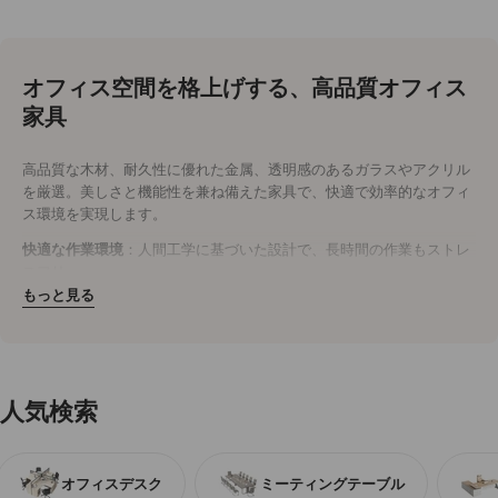
オフィス空間を格上げする、高品質オフィス
家具
高品質な木材、耐久性に優れた金属、透明感のあるガラスやアクリル
を厳選。美しさと機能性を兼ね備えた家具で、快適で効率的なオフィ
ス環境を実現します。
快適な作業環境
：人間工学に基づいた設計で、長時間の作業もストレ
スフリー。
耐久性抜群
：木材や金属を使用し、長く愛用できる頑丈なつくり。
もっと見る
洗練されたデザイン
：シンプルでモダンなデザインが、オフィス空間
を明るく開放的に演出。
今すぐオフィスをアップグレード
効率性と美観を両立させたオフィス家具で、社員の作業効率と快適性
人気検索
を向上。
今すぐ購入
して、理想のオフィス空間を手に入れましょう。
オフィスデスク
ミーティングテーブル