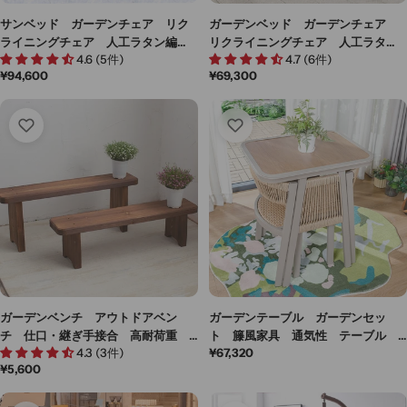
サンベッド ガーデンチェア リク
ガーデンベッド ガーデンチェア
ライニングチェア 人工ラタン編
リクライニングチェア 人工ラタ
4.6 (5件)
4.7 (6件)
み ポリエチレン籐 耐候性 アル
ン ポリエチレンラタン アルミ合
通
¥94,600
通
¥69,300
ミ合金フレーム ブラック カー
金フレーム シンプルデザイン ブ
常
常
キ カスタマイズ可能 HWYZ-
ラック カスタマイズ可能 HWYZ-
価
価
M003
M001
格
格
ガーデンベンチ アウトドアベン
ガーデンテーブル ガーデンセッ
チ 仕口・継ぎ手接合 高耐荷重
ト 籐風家具 通気性 テーブル
4.3 (3件)
通
¥67,320
長持ちしやすい 耐候性 スギ材
チェア デザイン性 爽やか ウォ
通
¥5,600
常
シンプル ナチュラル HWYZ-M-
ールナット HWZY-M053
常
価
003
価
格