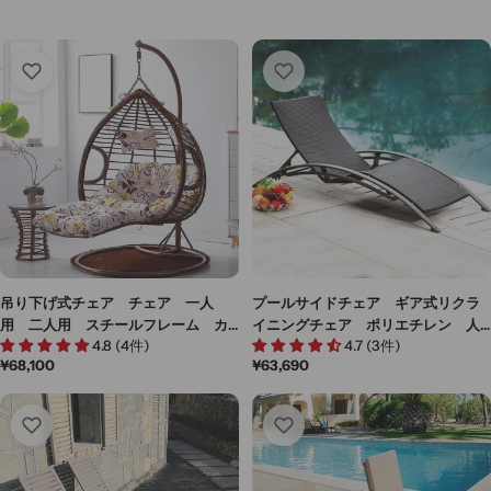
吊り下げ式チェア チェア 一人
プールサイドチェア ギア式リクラ
用 二人用 スチールフレーム カ
イニングチェア ポリエチレン 人
4.8 (4件)
4.7 (3件)
ジュアル ポリコットン ラタン
工ラタン編み スチールフレーム
通
¥68,100
通
¥63,690
風 籐風 おしゃれ HWYZ-M-001
ウレタンフォーム ヘッドレスト
常
常
屋外家具 アウトドア家具 ガーデ
価
価
ン家具 グレー HWYZ-M010
格
格