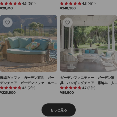
4.6 (5件)
4.8 (4件)
れ スチールフレーム 強化バネ
ン アルミ合金製 ガーデンパラソ
通
¥28,740
通
¥248,380
脚キャップ HWYZ-M018
ル 人間工学 プラパート付き ホ
常
常
ワイト カスタマイズ可能 HWYZ-
価
価
M016
格
格
藤編みソファ ガーデン家具 ガー
ガーデンファニチャー ガーデン家
デンチェア ガーデンソファ ルー
具 ハンギングチェア 籐編み 人
4.5 (2件)
4.7 (3件)
フ付き ポリエステル生地 高密度
工籐 シリコンフィル アルミ合金
通
¥225,500
通
¥89,500
ウレタンフォーム PE籐編み アル
フレーム ナチュラルテイスト ホ
常
常
ミ合金フレーム シリコンフィル
ワイト カスタマイズ可能 HWYZ-
価
価
ブルー カスタマイズ可能 HWYZ-
M013
格
格
M015
もっと見る