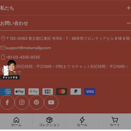
私たち
お問い合わせ
〒135-0063 東京都江東区 有明3－7－26有明フロンティアビル B 棟 9 階
support@metamalljp.com
+81-03-4335-9335
※電話対応時間：平日10時～17時まで ※チャット対応時間：平日10時～
19時まで
お
支
払
Facebook
Instagram
Pinterest
YouTube
い
方
© 2026
MetaMall
.
法
ホーム
コレクション
セール
カート