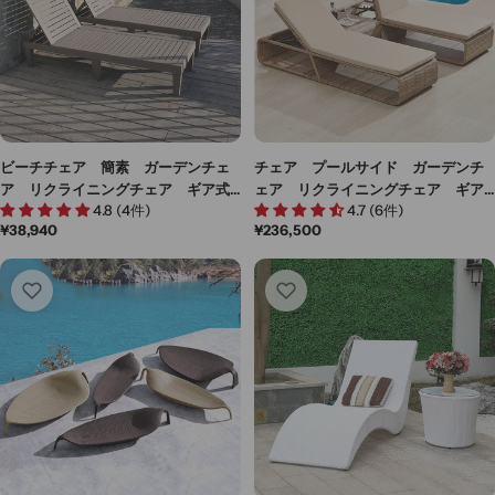
ビーチチェア 簡素 ガーデンチェ
チェア プールサイド ガーデンチ
ア リクライニングチェア ギア式
ェア リクライニングチェア ギア
4.8 (4件)
4.7 (6件)
リクライニング PP樹脂製 シンプ
式リクライニング機能 人工ラタン
通
¥38,940
通
¥236,500
ルデザイン HWYZ-M008
編み スチールフレーム ポリエス
常
常
テル生地 高密度ウレタンフォー
価
価
ム シンプル HWYZ-M004
格
格