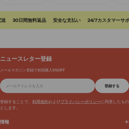
送
30日間無料返品
安全な支払い
24/7カスタマーサポ
ニュースレター登録
メールマガジン登録で初回購入5%OFF
メ
登録する
ー
ル
ア
登録することで、
利用規約
および
プライバシーポリシー
に同意したもの
ド
とします。
レ
ス
情報