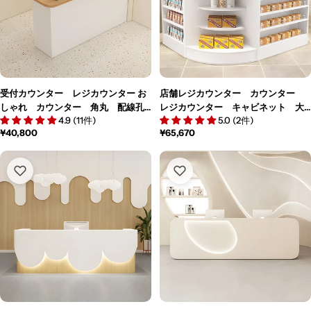
受付カウンター レジカウンター お
店舗レジカウンター カウンター
しゃれ カウンター 角丸 配線孔
レジカウンター キャビネット 大
4.9 (11件)
5.0 (2件)
付き 錠付き 引出し付き シンプ
容量 錠付き L字型 シンプル ホ
通
¥40,800
通
¥65,670
ルホワイト カスタマイズ可能
ワイト JDT-M-129
常
常
JDT-M-124
価
価
格
格