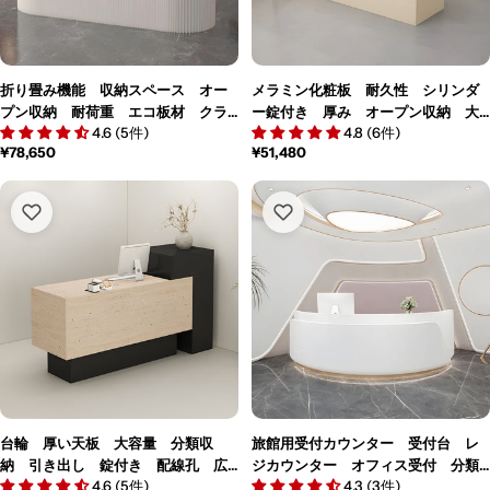
折り畳み機能 収納スペース オー
メラミン化粧板 耐久性 シリンダ
プン収納 耐荷重 エコ板材 クラ
ー錠付き 厚み オープン収納 大
4.6 (5件)
4.8 (6件)
フトペーパー カウンター 受付カ
容量 カウンター 受付カウンタ
通
¥78,650
通
¥51,480
ウンター シンプル おしゃれ カ
ー 洗練 シンプル ブラック カ
常
常
スタマイズ可能 JDT-M112
スタマイズ可能 JDT-M111
価
価
格
格
台輪 厚い天板 大容量 分類収
旅館用受付カウンター 受付台 レ
納 引き出し 錠付き 配線孔 広
ジカウンター オフィス受付 分類
4.6 (5件)
4.3 (3件)
い天板 受付カウンター カウンタ
整理 大容量収納 扉付き収納 シ