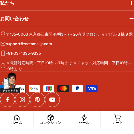
私たち
お問い合わせ
〒135-0063 東京都江東区 有明3－7－26有明フロンティアビル B 棟 9 階
support@metamalljp.com
+81-03-4335-9335
※電話対応時間：平日10時～17時まで ※チャット対応時間：平日10時～
19時まで
お
支
払
Facebook
Instagram
Pinterest
YouTube
い
方
© 2026
MetaMall
.
法
ホーム
コレクション
セール
カート