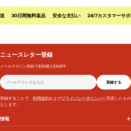
送
30日間無料返品
安全な支払い
24/7カスタマーサポ
ニュースレター登録
メールマガジン登録で初回購入5%OFF
メ
登録する
ー
ル
ア
登録することで、
利用規約
および
プライバシーポリシー
に同意したもの
ド
とします。
レ
ス
情報