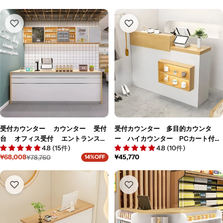
受付カウンター カウンター 受付
受付カウンター 多目的カウンタ
台 オフィス受付 エントランス受
ー ハイカウンター PCカート付
4.8 (15件)
4.8 (10件)
付 レジ台 カスタマイズ可能
き 鍵付き 引出し付き 飾り棚付
通
¥45,770
¥68,008
¥78,760
14%OFF
JDT-M-020
き シンプル ナチュラル JDT-M-
セ
通
常
ー
常
116
価
ル
価
格
価
格
格