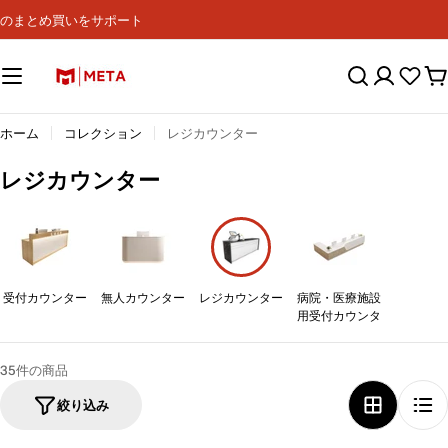
コ
のまとめ買いをサポート
ン
テ
ン
カ
ツ
ー
へ
ト
ス
ホーム
コレクション
レジカウンター
キ
ッ
コ
レジカウンター
プ
レ
ク
シ
ョ
受付カウンター
無人カウンター
レジカウンター
病院・医療施設
ン
用受付カウンタ
:
35件の商品
絞り込み