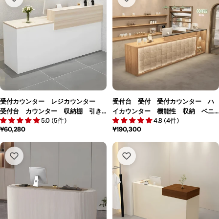
受付カウンター レジカウンター
受付台 受付 受付カウンター ハ
受付台 カウンター 収納棚 引き
イカウンター 機能性 収納 ベニ
5.0 (5件)
4.8 (4件)
出し付き キーボードトレイ付き
ヤ合板 エコ素材 ライト 鍵付き
通
¥60,280
通
¥190,300
袖机 配線穴付き ホワイト カス
引き出し ナチュラル カスタマイ
常
常
タマイズ可能 JDT-M-111
ズ可能 JDT-M105
価
価
格
格