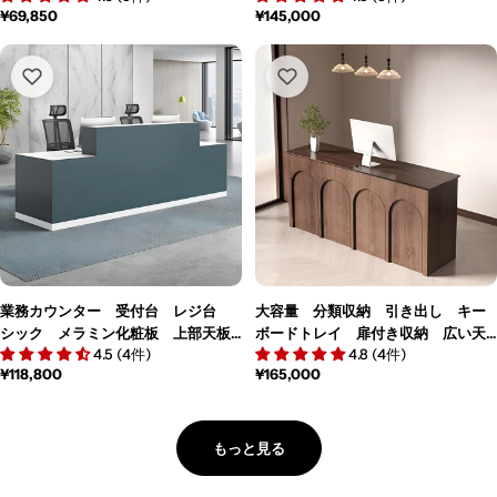
通
¥69,850
通
¥145,000
ー シンプル 洗練 機能的 カス
リンダー錠付き 引出し付き 広い
常
常
タマイズ可能 JDT-M121
スペース シンプル ホワイト 焼
価
価
付塗装 カスタマイズ可能 JDT-
格
格
M060
業務カウンター 受付台 レジ台
大容量 分類収納 引き出し キー
シック メラミン化粧板 上部天板
ボードトレイ 扉付き収納 広い天
4.5 (4件)
4.8 (4件)
付き サイドワゴン 仕切り中間
板 ゆとり 木目調 受付カウンタ
通
¥118,800
通
¥165,000
脚 配線孔 ブルー カスタマイズ
ー カウンター 穏やか 機能的
常
常
可能 JDT-M052
ウォールナット カスタマイズ可
価
価
能 JDT-M110
格
格
もっと見る