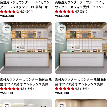
店舗用レジカウンター ハイカウン
高級感カウンターテーブル ハイカ
ター レジスタンド PC収納 キー
ウンター オフィス受付 フロント
4.0 (2件)
4.7 (3件)
ボードトイレ付き 引出し付き R仕
デスク 角丸 隠れLEDライト 大
通
¥163,000
通
¥143,000
上げ ホワイト カスタマイズ可
容量収納 ロック付き 引出し付
常
常
能 JDT-M-142
き シンプル ホワイト カスタマ
価
価
イズ可能 JDT-M-154
格
格
受付カウンター カウンター 受付台 店
受付カウンター カウンター 店舗 受付
舗 オフィス受付 エントランス受付 レ
台 オフィス受付 エントランス受付 レ
4.8 (15件)
4.8 (15件)
ジ台 JDT-M-020-01
ジ台 カスタマイズ専用 JDT-M-020
通
¥55,000
通
¥153,000
常
常
価
価
格
格