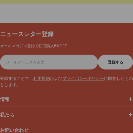
ニュースレター登録
メールマガジン登録で初回購入5%OFF
メ
登録する
ー
ル
ア
登録することで、
利用規約
および
プライバシーポリシー
に同意したもの
ド
とします。
レ
ス
情報
私たち
お問い合わせ