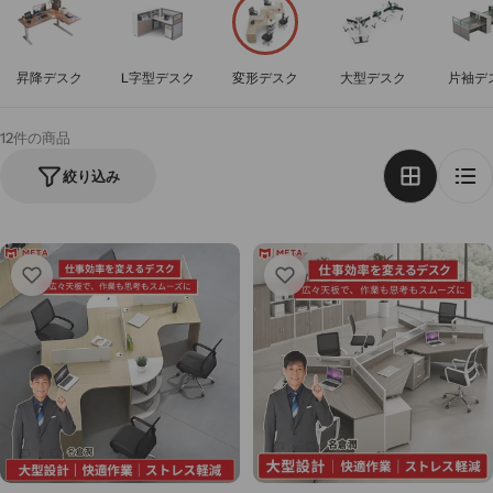
昇降デスク
L字型デスク
変形デスク
大型デスク
片袖デ
12件の商品
絞り込み