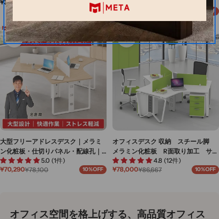
通
¥38,000
5.0 (1件)
素材 配線穴付き サイドキャビネ
錠｜幅2192～6228×奥行1908～
¥96,800
常
¥121,000
20%OFF
ット付き R加工 上品 ナチュラ
4018×高さ750mm｜レッド・オレン
セ
通
価
ー
常
ル カスタマイズ可能 BGZ-M074
ジ｜BGZ-MN-012
格
ル
価
価
格
格
大型フリーアドレスデスク｜メラミ
オフィスデスク 収納 スチール脚
ン化粧板・仕切りパネル・配線孔｜
メラミン化粧板 R面取り加工 サイ
5.0 (1件)
4.8 (12件)
幅191.8～623.7×奥行220.3×高さ
ドワゴン キャスター付き 長持ち
¥70,290
¥78,000
¥78,100
¥86,667
10%OFF
10%OFF
75cm｜ホワイト・ブラック・ナチュ
しやすい オレンジ カスタマイズ
セ
通
セ
通
ー
常
ー
常
ラル｜BGZ-MN-011
可能 BGZ-M036
ル
価
ル
価
価
格
価
格
格
格
オフィス空間を格上げする、高品質オフィス