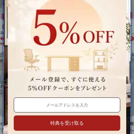
【U字型オフィスデスク】収納キャビ
デスク オフィスデスク 多用途デ
ネット付きタイプが選べる、3〜10人
スク 作業台 事務机 カスタマイ
5.0 (2件)
¥85,471
対応のカスタマイズ可能なワークデ
ズ可能 BGZ-M-007-kc
¥142,452
40%OFF
セ
通
¥64,505
¥80,632
20%OFF
スク BGZ-M201
セ
通
ー
常
ー
常
ル
価
ル
価
価
格
価
格
格
格
特典を受け取る
オフィスデスク ワークデスク パ
V字型オフィスデスク｜メラミン化粧
ソコンデスク Ｌ字型デスク エコ
板・サイドキャビネット・ダイヤル