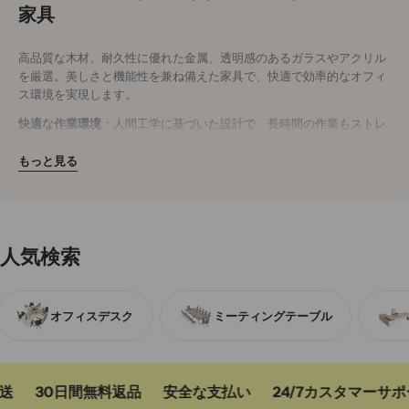
家具
高品質な木材、耐久性に優れた金属、透明感のあるガラスやアクリル
を厳選。美しさと機能性を兼ね備えた家具で、快適で効率的なオフィ
ス環境を実現します。
快適な作業環境
：人間工学に基づいた設計で、長時間の作業もストレ
スフリー。
耐久性抜群
：木材や金属を使用し、長く愛用できる頑丈なつくり。
もっと見る
洗練されたデザイン
：シンプルでモダンなデザインが、オフィス空間
を明るく開放的に演出。
今すぐオフィスをアップグレード
効率性と美観を両立させたオフィス家具で、社員の作業効率と快適性
人気検索
を向上。
今すぐ購入
して、理想のオフィス空間を手に入れましょう。
オフィスデスク
ミーティングテーブル
30日間無料返品
安全な支払い
24/7カスタマーサポ