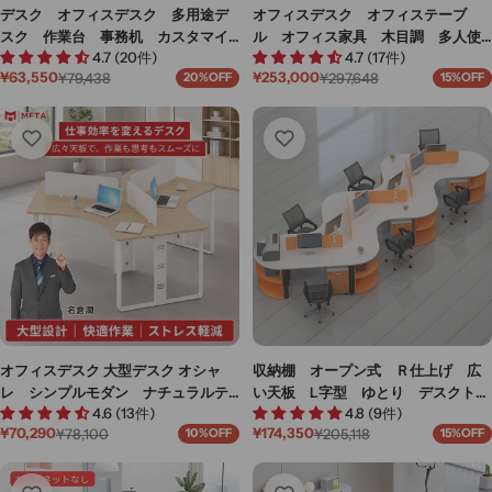
デスク オフィスデスク 多用途デ
オフィスデスク オフィステーブ
スク 作業台 事務机 カスタマイ
ル オフィス家具 木目調 多人使
4.7 (20件)
4.7 (17件)
ズ可能 BGZ-M-007
用 分類収納 トップパネル付き
¥63,550
¥253,000
¥79,438
¥297,648
20%OFF
15%OFF
引出し付き 錠付き グレー カス
セ
通
セ
通
ー
常
ー
常
タマイズ可能 BGZ-M-128
ル
価
ル
価
価
格
価
格
格
格
オフィスデスク 大型デスク オシャ
収納棚 オープン式 Ｒ仕上げ 広
レ シンプルモダン ナチュラルテ
い天板 L字型 ゆとり デスクトッ
4.6 (13件)
4.8 (9件)
イスト 多人数対応 スチール脚
プパネル デスク オフィスデス
¥70,290
¥174,350
¥78,100
¥205,118
10%OFF
15%OFF
ロの字脚 サイドワゴン キャスタ
ク シンプル 洗練 デザイン性
セ
通
セ
通
ー
常
ー
常
ー付き デスクトップパネル R加
BGZ-M067
ル
価
ル
価
工 ナチュラル カスタマイズ可