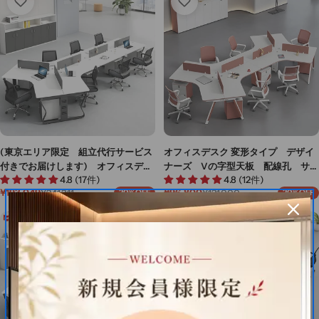
価
格
価
格
能 BGZ-M047
格
格
(東京エリア限定 組立代行サービス
オフィスデスク 変形タイプ デザイ
付きでお届けします) オフィスデス
ナーズ Vの字型天板 配線孔 サイ
4.8 (17件)
4.8 (12件)
ク U字型オフィスデスク オフィステ
ドワゴン ダイヤル錠 メラミン化
¥193,049
¥96,800
¥241,311
¥121,000
20%OFF
20%OFF
ーブル ワークデスク キャビネット付
粧板 レッド カスタマイズ可能
セ
通
セ
通
ー
常
ー
常
きタイプ選択可 3/5/6/7/8/10人用可
BGZ-M046
ル
価
ル
価
事務机 BGZ-M-015-kc
価
格
価
格
格
格