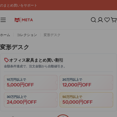
コ
のまとめ買いをサポート
ン
テ
ン
カ
ツ
ー
へ
ト
ス
ホーム
コレクション
変形デスク
キ
ッ
コ
変形デスク
プ
レ
ク
オフィス家具まとめ買い割引
シ
金額条件達成で、注文金額から自動値引き。
ョ
ン
10万円以上で
20万円以上で
5,000円OFF
12,000円OFF
:
30万円以上で
50万円以上で
24,000円OFF
50,000円OFF