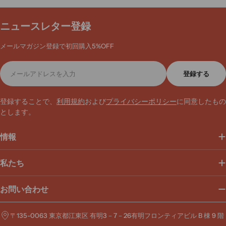
ニュースレター登録
メールマガジン登録で初回購入5%OFF
メ
登録する
ー
ル
ア
登録することで、
利用規約
および
プライバシーポリシー
に同意したもの
ド
とします。
レ
ス
情報
私たち
お問い合わせ
〒135-0063 東京都江東区 有明3－7－26有明フロンティアビル B 棟 9 階