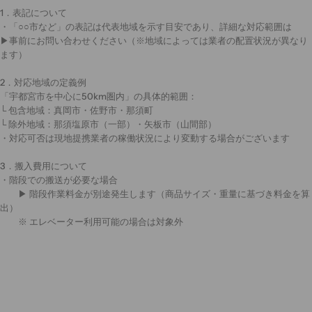
1．表記について
・「○○市など」の表記は代表地域を示す目安であり、詳細な対応範囲は
▶事前にお問い合わせください（※地域によっては業者の配置状況が異なり
ます）
2．対応地域の定義例
「宇都宮市を中心に50km圏内」の具体的範囲：
└ 包含地域：真岡市・佐野市・那須町
└ 除外地域：那須塩原市（一部）・矢板市（山間部）
・対応可否は現地提携業者の稼働状況により変動する場合がございます
3．搬入費用について
・階段での搬送が必要な場合
▶ 階段作業料金が別途発生します（商品サイズ・重量に基づき料金を算
出）
※ エレベーター利用可能の場合は対象外