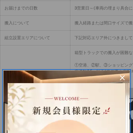
お届けまでの日数
3営業日～(車両の埋まり具合
搬入について
搬入経路または間口サイズで搬
組立設置エリアについて
下記対応エリア外につきまして
箱型トラックでの搬入が困難な
①空港、②駅、③ショッピング
⑥道幅3.5m以下(乗用車と自
※下記図参照
ご対応出来ない
施設や条件について