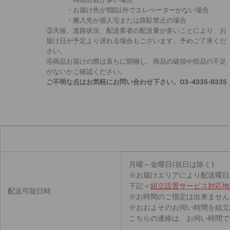
・お届け先が1階以外でエレベーターがない場合
・搬入先が個人宅または路駐禁止の場合
③天候、道路状況、配送業者の配送量が多いことにより、お
届け日が予定より遅れる場合もございます。予めご了承くだ
さい。
④商品お届けの際は直ちに開梱し、商品の破損や部品の不足
がないかご確認ください。
ご不明な点はお気軽にお問い合わせ下さい。03-4335-9335
月曜～金曜日(祝日は除く)
※お届けエリアにより配送曜日
下記＜
組立設置サービス対応地
配送可能日時
※お時間のご指定は出来ません
※おおよそのお伺い時間を組立
こちらの連絡は、お伺い時間で