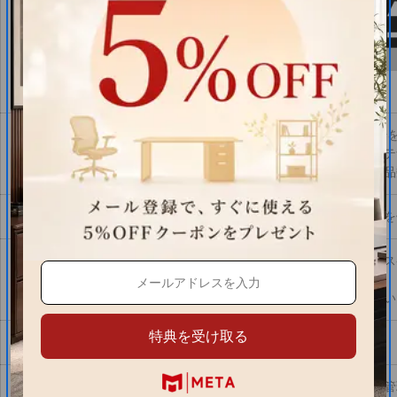
高さ制限が3.2m以下の駐車
車高制限のある駐車場について
恐れ入りますが、ご注文前にテ
（チャーター手配の金額は商品
設置時のご注意
ご注文商品以外の家具の移動を
お届け前に商品の搬入・組立ス
組立にあたってのご注意
ん。
サイズの間違い、数量の間違い
特典を受け取る
窓・吊り上げでの搬入について
対応しておりません。
ご注意
建物・施設によっては事前に管