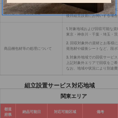
お届け日・お届け予定時間ご不
当日ご不在だった場合
後日組立設置にお伺いする場合
1. 対象地域および回収可能な資
東京・神奈川・千葉・埼玉・茨
2. 回収対象外の資材とお客様
商品梱包材等の処理について
発泡材や緩衝シートなど、段ボ
3. 対象外地域での回収サービス
上記対象外エリアで回収をご希
なお、地域や状況により別途
組立設置サービス対応地域
関東エリア
都道
納品可能日
対応可能区域
備考
府県