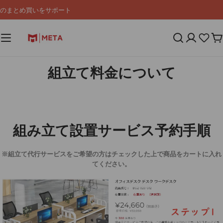
コ
のまとめ買いをサポート
ン
テ
ン
カ
ツ
ー
へ
ト
ス
組立て料金について
キ
ッ
プ
組み立て設置サービス予約手順
※組立て代行サービスをご希望の方はチェックした上で商品をカートに入れ
てください。