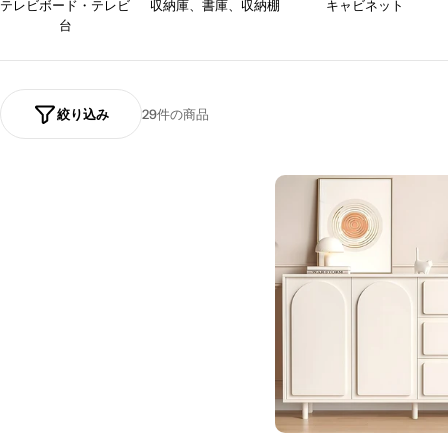
ョ
テレビボード・テレビ
収納庫、書庫、収納棚
キャビネット
台
ン
:
絞り込み
29件の商品