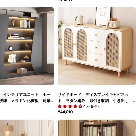
常
価
格
 インテリアユニット ホー
サイドボード ディスプレイキャビネッ
洗練 メラミン化粧板 耐摩
ト ラタン編み 扉付き収納 引き出し
4.7 (6件)
き 蝶番 分類収納 大容量
Ｒ加工 分類収納 厚みのある板材 メラ
通
¥44,010
イトグレー カスタマイズ可
ミン化粧板 カスタマイズ可能 SNG-
常
56
M053
価
格