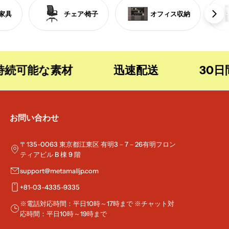
家具
チェア·椅子
オフィス収納
可能な素材
迅速配送
30日間無
お問い合わせ
〒135-0063 東京都江東区 有明3－7－26有明フロン
ティアビル B 棟 9 階
support@metamalljp.com
+81-03-4335-9335
※電話対応時間：平日10時～17時まで ※チャット対
応時間：平日10時～19時まで