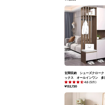
常
価
格
玄関収納 シューズクローク
ックス オールインワン 多
4.6 (5件)
ン 帽子掛け 可動棚板 分
通
¥132,720
ミン化粧板 ベニヤ合板 ブ
常
タマイズ可能 SNG-M016
価
格