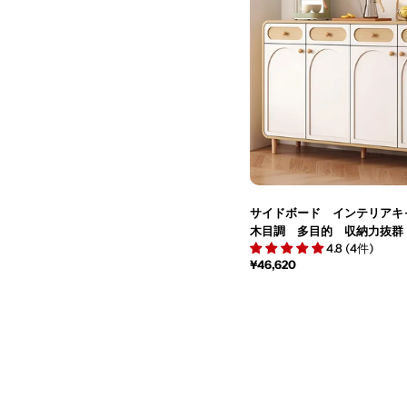
サイドボード インテリア
木目調 多目的 収納力抜
4.8 (4件)
厚みのある板材 Ｒ加工 
通
¥46,620
メラミン化粧板 カスタマイズ
常
M052
価
格