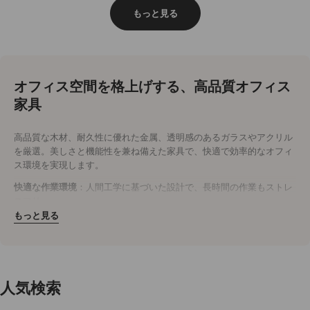
格
価
格
もっと見る
格
オフィス空間を格上げする、高品質オフィス
家具
高品質な木材、耐久性に優れた金属、透明感のあるガラスやアクリル
を厳選。美しさと機能性を兼ね備えた家具で、快適で効率的なオフィ
ス環境を実現します。
快適な作業環境
：人間工学に基づいた設計で、長時間の作業もストレ
スフリー。
耐久性抜群
：木材や金属を使用し、長く愛用できる頑丈なつくり。
もっと見る
洗練されたデザイン
：シンプルでモダンなデザインが、オフィス空間
を明るく開放的に演出。
今すぐオフィスをアップグレード
効率性と美観を両立させたオフィス家具で、社員の作業効率と快適性
人気検索
を向上。