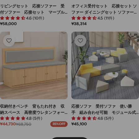
リビングセット 応接ソファー 受
オフィス受付セット 応接セット ソ
付ソファー 応接セット マーブル
ファー ダイニングセット ソファー
4.6 (10件)
4.5 (11件)
模様 角丸 ポリエステル ナノ塗
JDZH-M-008
通
¥58,000
通
¥38,314
装 レストラン シンプル グレ
常
常
ー カスタマイズ可能 JDSF-M-
価
価
010
格
格
収納付きベンチ 背もたれ付き 収
応接ソファ 受付ソファ 使い勝
納スペース 高密度ウレタンフォー
手 組み合わせ可能 モジュール式
4.8 (5件)
4.6 (5件)
ム メラミン化粧板 幅木避けデザ
ソファ 天然木フレーム ウレタ
通
¥45,100
¥44,730
¥68,750
35%OFF
イン 緩衝蝶番 グレー カスタマ
ン 座り心地 高品質 イエロー
セ
通
常
ー
常
イズ可能 BSF-M057
グレー カスタマイズ可能 JDSF-
価
ル
価
M028