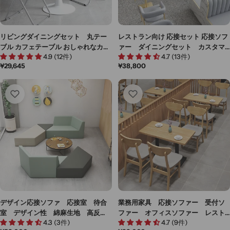
リビングダイニングセット 丸テー
レストラン向け 応接セット 応接ソフ
ブル カフェテーブル おしゃれなカフ
ァー ダイニングセット カスタマ
4.9 (12件)
4.7 (13件)
ェ風丸テーブル チェア付きセットあ
イズ可能 JDZH-M-006
通
¥29,645
通
¥38,800
り TPZ-M-001
常
常
価
価
格
格
デザイン応接ソファ 応接室 待合
業務用家具 応接ソファー 受付ソ
室 デザイン性 綿麻生地 高反
ファー オフィスソファー レスト
4.3 (3件)
4.7 (9件)
発 モダン ブラック ホワイト
ラン 木目調 高反発ウレタン エ