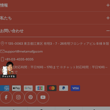
ス
情報
私たち
お問い合わせ
〒135-0063 東京都江東区 有明3－7－26有明フロンティアビル B 棟 9 階
support@metamalljp.com
+81-03-4335-9335
※電話対応時間：平日10時～17時まで ※チャット対応時間：平日10時～
19時まで
お
支
払
Facebook
Instagram
Pinterest
YouTube
い
方