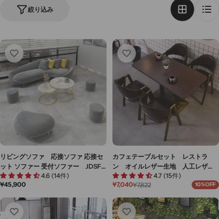
絞り込み
リビングソファ 応接ソファ 応接セ
カフェテーブルセット レストラ
ット ソファー 受付ソファー JDSF-
ン オイルレザー生地 人工レザ
4.6 (14件)
4.7 (15件)
M-003
ー 円型テーブル 1人掛け 2人掛
通
¥45,900
¥7,040
¥7,822
10%OFF
け シック ブラウン カスタマイ
セ
通
常
ー
常
ズ可能 JDZH-M-030
価
ル
価
格
価
格