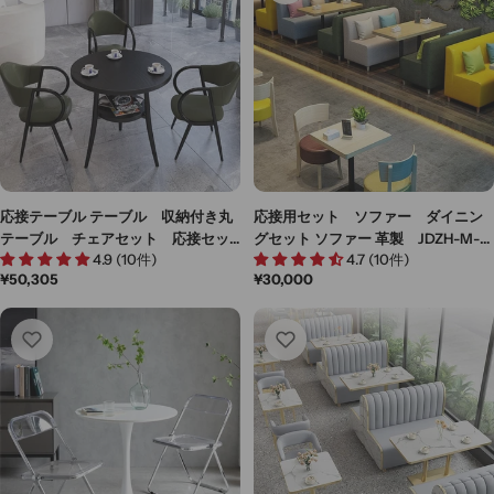
格
応接テーブル テーブル 収納付き丸
応接用セット ソファー ダイニン
テーブル チェアセット 応接セッ
グセット ソファー 革製 JDZH-M-
4.9 (10件)
4.7 (10件)
ト 白テーブル 黒テーブル カラフ
007
通
¥50,305
通
¥30,000
ルチェア JDZH-K-002
常
常
価
価
格
格