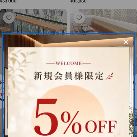
通
¥53,000
通
¥33,060
カスタマイズ可能 JDSF-M-030
コ素材 グリーン カスタマイズ可
常
常
能 JDSF-M-045
価
価
格
格
応接テーブル カウンターテーブ
ダイニングテーブル テーブル 多層無
ル 木製座面 木目調 フィット感
垢材食卓テーブル 食事テーブル
4.7 (3件)
5.0 (3件)
がある スチールフレーム カジュ
WCZ-M-005
通
¥41,800
通
¥39,800
アル ナチュラル カスタマイズ可
常
常
能 TPZ-M-005
価
価
格
格