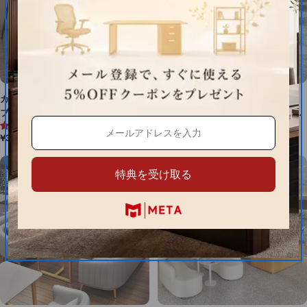
カフェ風応接セット コーヒーテー
テーブルチェアセット 応接セット
ブル 店舗用 R仕上げ 円型テーブ
応接テーブル応接デスク テーブル デ
4.7 (9件)
4.6 (10件)
ル 木目調 背もたれ ベース付き
スク チェア ダイニングセット
通
¥36,000
通
¥26,650
足 ロフア風 ナチュラル ブラッ
JDZH-M-005
常
常
ク カスタマイズ可能 JDZH-M-
価
価
032
特典を受け取る
格
格