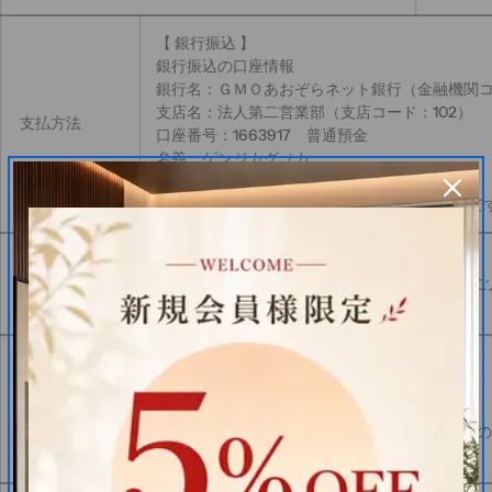
【 銀行振込 】
銀行振込の口座情報
銀行名：ＧＭＯあおぞらネット銀行（金融機関コー
支店名：法人第二営業部（支店コード：102）
支払方法
口座番号：1663917 普通預金
名義：ゲンジカグ（カ
【クレジットカード決済】
VISA、MASTER、JCB、AMEXがご利用可能で
【 銀行振込の場合 】
支払期限
注文後3日以内にお支払いください。
出荷致します。
【 海外に在庫がある商品 】
お届けまで約20~30営業日かかります
引渡し時期
【品切れの場合】
ご希望の商品が万一品切れの場合は、その
だきます。