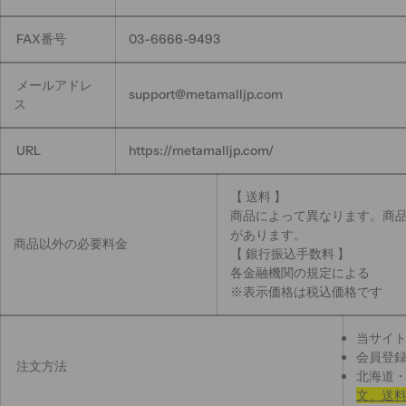
FAX番号
03-6666-9493
メールアドレ
support@metamalljp.com
ス
URL
https://metamalljp.com/
【 送料 】
商品によって異なります。商
があります。
商品以外の必要料金
【 銀行振込手数料 】
各金融機関の規定による
※表示価格は税込価格です
当サイ
会員登
注文方法
北海道
文、送