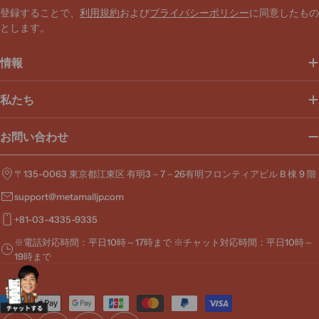
ア
登録することで、
利用規約
および
プライバシーポリシー
に同意したもの
ド
とします。
レ
ス
情報
私たち
お問い合わせ
〒135-0063 東京都江東区 有明3－7－26有明フロンティアビル B 棟 9 階
support@metamalljp.com
+81-03-4335-9335
※電話対応時間：平日10時～17時まで ※チャット対応時間：平日10時～
19時まで
お
支