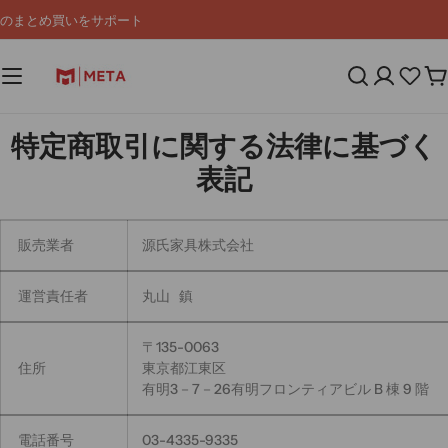
コ
のまとめ買いをサポート
ン
テ
ン
カ
ツ
ー
へ
ト
ス
特定商取引に関する法律に基づく
キ
ッ
表記
プ
販売業者
源氏家具株式会社
運営責任者
丸山 鎮
〒135-0063
住所
東京都江東区
有明3－7－26有明フロンティアビル B 棟 9 階
電話番号
03-4335-9335