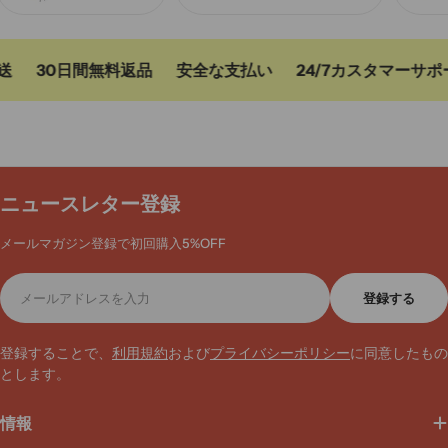
30日間無料返品
安全な支払い
24/7カスタマーサポー
ニュースレター登録
メールマガジン登録で初回購入5%OFF
メ
登録する
ー
ル
ア
登録することで、
利用規約
および
プライバシーポリシー
に同意したもの
ド
とします。
レ
ス
情報