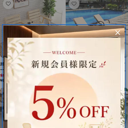
マイズ可能 HWZY-M042
格
格
屋外家具 ガーデンベンチ 中間テ
リクライニングチェア アウトドア
ーブル付き ワニス塗装 高耐候
チェア ラタン風 籐風 HWZY-M-
4.7 (3件)
4.0 (2件)
性 高耐荷重 天然木使用 三角構
010
通
¥65,780
通
¥59,500
造 高安定性 パラソルホール ナ
常
常
チュラル HWZY-M021
価
価
格
格