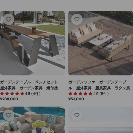
ガーデンテーブル・ベンチセット
ガーデンソファ ガーデンテーブ
屋外家具 ガーデン家具 焼付塗
ル 屋外家具 籐風家具 ラタン風
4.8 (4件)
4.9 (8件)
装 天然木使用 チーク材 アルミ
家具 人工ラタン 高密度ウレタン
通
¥288,000
通
¥52,000
合金フレーム ブラック カスタマ
フォーム PEラタン カスタマイズ
常
常
イズ可能 HWZY-M012
可能 HWZY-M-003
価
価
格
格