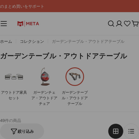
コ
のまとめ買いをサポート
ン
テ
ン
カ
ツ
ー
へ
ト
ス
ホーム
コレクション
ガーデンテーブル・アウトドアテーブル
キ
ッ
コ
ガーデンテーブル・アウトドアテーブル
プ
レ
ク
シ
ョ
アウトドア家具
ガーデンチェ
ガーデンテーブ
ン
セット
ア・アウトドア
ル・アウトドア
:
チェア
テーブル
49件の商品
絞り込み