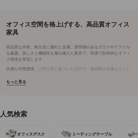
オフィス空間を格上げする、高品質オフィス
家具
高品質な木材、耐久性に優れた金属、透明感のあるガラスやアクリル
を厳選。美しさと機能性を兼ね備えた家具で、快適で効率的なオフィ
ス環境を実現します。
快適な作業環境
：人間工学に基づいた設計で、長時間の作業もストレ
スフリー。
耐久性抜群
：木材や金属を使用し、長く愛用できる頑丈なつくり。
もっと見る
洗練されたデザイン
：シンプルでモダンなデザインが、オフィス空間
を明るく開放的に演出。
今すぐオフィスをアップグレード
効率性と美観を両立させたオフィス家具で、社員の作業効率と快適性
人気検索
を向上。
今すぐ購入
して、理想のオフィス空間を手に入れましょう。
オフィスデスク
ミーティングテーブル