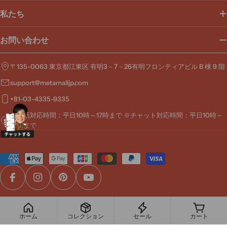
私たち
お問い合わせ
〒135-0063 東京都江東区 有明3－7－26有明フロンティアビル B 棟 9 階
support@metamalljp.com
+81-03-4335-9335
※電話対応時間：平日10時～17時まで ※チャット対応時間：平日10時～
19時まで
お
支
払
Facebook
Instagram
Pinterest
YouTube
い
方
© 2026
MetaMall
.
法
ホーム
コレクション
セール
カート