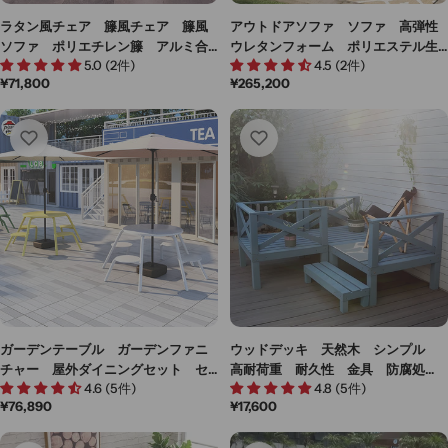
ラタン風チェア 籐風チェア 籐風
アウトドアソファ ソファ 高弾性
ソファ ポリエチレン籐 アルミ合
ウレタンフォーム ポリエステル生
5.0 (2件)
4.5 (2件)
金フレーム 高密度ウレタンフォー
地 PPラタン PP籐 ラタン風 籐
通
¥71,800
通
¥265,200
ム おしゃれ カスタマイズ可能
風 シンプル HWZY-M-001
常
常
HWZY-M-007
価
価
格
格
ガーデンテーブル ガーデンファニ
ウッドデッキ 天然木 シンプル
チャー 屋外ダイニングセット セ
高耐荷重 耐久性 金具 防腐処
4.6 (5件)
4.8 (5件)
ット 屋外家具 ワニス塗装 スチ
理 ブルー HWZY-M022
通
¥76,890
通
¥17,600
ールフレーム ガーデンパラソル
常
常
防水性 グリーン ブルー カスタ
価
価