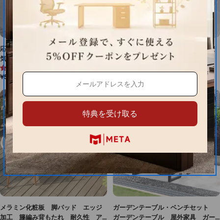
応接セット チェア テーブル 通
スチール製 高耐荷重 耐久性 安
気性 シンプル セット 応接用
全無害 実用性 屋外 アウトド
5.0 (1件)
4.8 (4件)
スタイリッシュ 組み合わせ カス
ア セット デスク 椅子 チェ
通
¥52,920
通
¥36,300
タマイズ可能 HWZY-MO54
ア シンプル オシャレ HWZY-
常
常
M030
価
価
格
格
特典を受け取る
メラミン化粧板 脚パッド エッジ
ガーデンテーブル・ベンチセット
加工 籐編み背もたれ 耐久性 ア
ガーデンテーブル 屋外家具 ガー