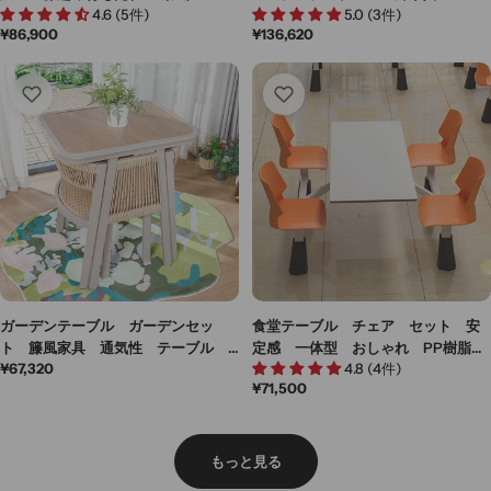
4.6 (5件)
5.0 (3件)
ウトドア セット デスク 椅子
デン家具 焼付塗装 スチールフレ
通
¥86,900
通
¥136,620
チェア 快適 シンプル HWZY-
ーム 樹脂木材 高品質 ナチュラ
常
常
M032
ル HWZY-M037
価
価
格
格
ガーデンテーブル ガーデンセッ
食堂テーブル チェア セット 安
ト 籐風家具 通気性 テーブル
定感 一体型 おしゃれ PP樹脂
通
¥67,320
4.8 (4件)
チェア デザイン性 爽やか ウォ
スチールフレーム 合板 Ｒ加工
通
¥71,500
常
ールナット HWZY-M053
かわいい ブルー カスタマイズ可
常
価
能 HWZY-M049
価
格
格
もっと見る