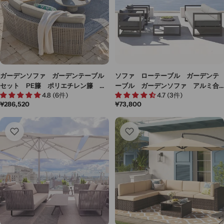
ガーデンソファ ガーデンテーブル
ソファ ローテーブル ガーデンテ
セット PE籐 ポリエチレン籐 籐
ーブル ガーデンソファ アルミ合
4.8 (6件)
4.7 (3件)
風家具 耐候性 高密度ウレタンフ
金フレーム シンプルモダン ポリ
通
¥286,520
通
¥73,800
ォーム ヘたりにくい HWZY-M-
エステル生地 耐候性 長持ちしや
常
常
012
すい HWZY-M-015
価
価
格
格