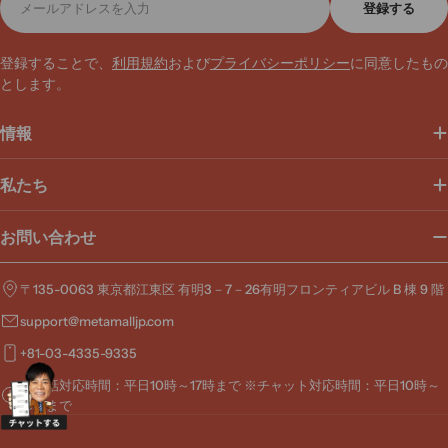
登録する
ー
ル
ア
登録することで、
利用規約
および
プライバシーポリシー
に同意したもの
ド
とします。
レ
ス
情報
私たち
お問い合わせ
〒135-0063 東京都江東区 有明3－7－26有明フロンティアビル B 棟 9 階
support@metamalljp.com
+81-03-4335-9335
※電話対応時間：平日10時～17時まで ※チャット対応時間：平日10時～
19時まで