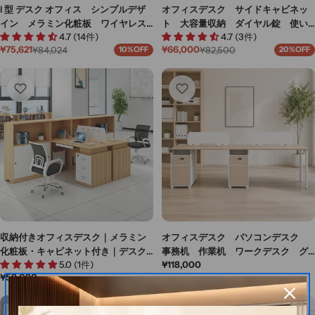
l 型 デスク オフィス シンプルデザ
オフィスデスク サイドキャビネッ
イン メラミン化粧板 ワイヤレス
ト 大容量収納 ダイヤル錠 使い
4.7 (14件)
4.7 (3件)
充電器 卓上パーテーション サイ
勝手 パネル付き シンプル ホワ
¥75,621
¥66,000
¥84,024
¥82,500
10%OFF
20%OFF
ドキャビネット シンプルデザイ
イト グレー カスタマイズ可能
セ
通
セ
通
ー
常
ー
常
ン ホワイト カスタマイズ可能
BGZ-M064
ル
価
ル
価
BGZ-M002
価
格
価
格
格
格
収納付きオフィスデスク｜メラミン
オフィスデスク パソコンデスク
化粧板・キャビネット付き｜デスク
事務机 作業机 ワークデスク グ
5.0 (1件)
通
¥118,000
幅120cm・収納幅140～280cm｜ナ
ループデスク 鍵付き引き出し キ
通
¥58,080
常
チュラル｜BGZ-MN-004
ャビネット付き 仕切りパネル付
常
価
き プライベートスペース 分類収
価
格
納 省スペース おしゃれ ホワイ