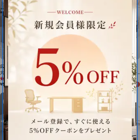
格
ト BGZ-16FM-T402
広い天板 ゆとり キャビネット
デスクトップパネル エコ板材 厚
大容量 分類収納 錠付き 配線
み 頑丈 サイドキャビネット 多
4.8 (4件)
4.7 (3件)
孔 メラミン化粧板 頑丈 耐久
段式 分類収納 配線孔 錠付き
通
¥58,190
¥49,390
¥61,738
20%OFF
性 作業机 デスク オフィスデス
幕板 デスク オフィスデスク 機
セ
通
常
ー
常
ク 機能的 洗練 モダン カスタ
能的 使い勝手 洗練 BGZ-M072
価
ル
価
マイズ可能 BGZ-M073
格
価
格
格