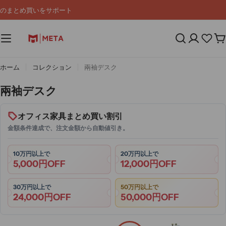
コ
のまとめ買いをサポート
ン
テ
ン
カ
ツ
ー
へ
ト
ス
ホーム
コレクション
兩袖デスク
キ
ッ
コ
兩袖デスク
プ
レ
ク
オフィス家具まとめ買い割引
シ
金額条件達成で、注文金額から自動値引き。
ョ
ン
10万円以上で
20万円以上で
5,000円OFF
12,000円OFF
:
30万円以上で
50万円以上で
24,000円OFF
50,000円OFF