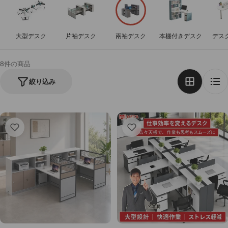
大型デスク
片袖デスク
兩袖デスク
本棚付きデスク
デス
8件の商品
絞り込み