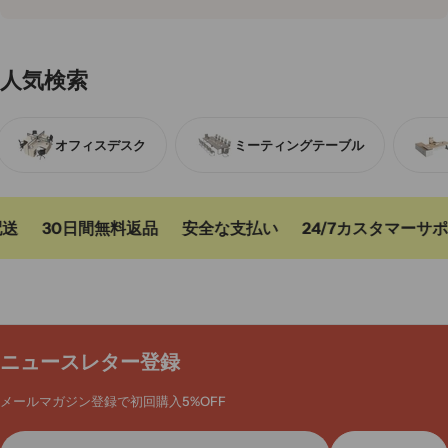
を明るく開放的に演出。
今すぐオフィスをアップグレード
効率性と美観を両立させたオフィス家具で、社員の作業効率と快適性
人気検索
を向上。
今すぐ購入
して、理想のオフィス空間を手に入れましょう。
オフィスデスク
ミーティングテーブル
送
30日間無料返品
安全な支払い
24/7カスタマーサポ
ニュースレター登録
メールマガジン登録で初回購入5%OFF
メ