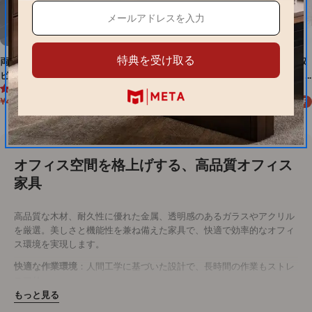
特典を受け取る
両 袖 机 ワークデスク サイドキャ
オフィスデスク ワークテーブル 収
ビネット デスクトップパネル バ
納 事務机 木目調 配線穴付き
4.7 (17件)
4.7 (12件)
イカラーデザイン メラミン化粧
角丸 サイドキャビネット付き シ
¥45,000
¥28,476
¥50,000
¥31,640
10%OFF
10%OFF
板 広く保たれた下肢空間 カスタ
リンダー錠付き ナチュラル カス
セ
通
セ
通
ー
常
ー
常
マイズ可能 BGZ-M003
タマイズ可能 BGZ-M-131
ル
価
ル
価
価
格
価
格
格
格
オフィス空間を格上げする、高品質オフィス
家具
高品質な木材、耐久性に優れた金属、透明感のあるガラスやアクリル
を厳選。美しさと機能性を兼ね備えた家具で、快適で効率的なオフィ
ス環境を実現します。
快適な作業環境
：人間工学に基づいた設計で、長時間の作業もストレ
スフリー。
耐久性抜群
：木材や金属を使用し、長く愛用できる頑丈なつくり。
もっと見る
洗練されたデザイン
：シンプルでモダンなデザインが、オフィス空間