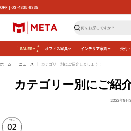
コ
F｜03-4335-9335
ン
テ
ン
ツ
検
へ
索
ス
キ
SALES
オフィス家具
インテリア家具
受付
ッ
プ
ホーム
ニュース
カテゴリー別にご紹介しましょう！
カテゴリー別にご紹
2022年9月