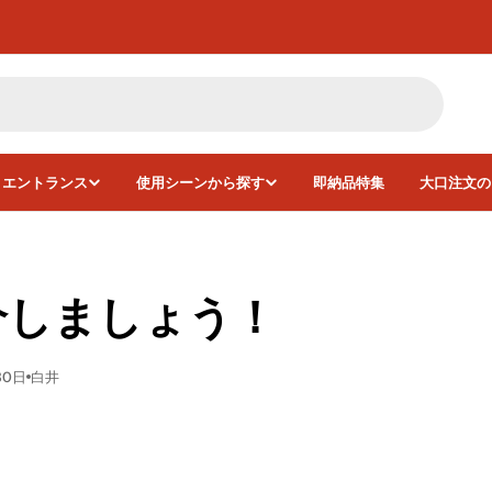
・エントランス
使用シーンから探す
即納品特集
大口注文の
介しましょう！
30日
白井