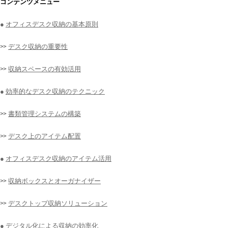
コンテンツメニュー
●
オフィスデスク収納の基本原則
>>
デスク収納の重要性
>>
収納スペースの有効活用
●
効率的なデスク収納のテクニック
>>
書類管理システムの構築
>>
デスク上のアイテム配置
●
オフィスデスク収納のアイテム活用
>>
収納ボックスとオーガナイザー
>>
デスクトップ収納ソリューション
●
デジタル化による収納の効率化