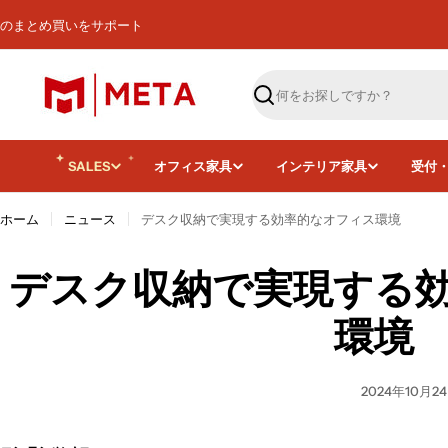
コ
のまとめ買いをサポート
ン
テ
ン
ツ
検
へ
索
ス
キ
SALES
オフィス家具
インテリア家具
受付
ッ
プ
ホーム
ニュース
デスク収納で実現する効率的なオフィス環境
デスク収納で実現する
環境
2024年10月2