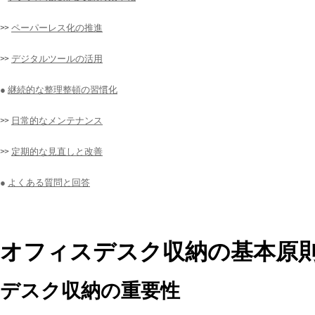
>>
ペーパーレス化の推進
>>
デジタルツールの活用
●
継続的な整理整頓の習慣化
>>
日常的なメンテナンス
>>
定期的な見直しと改善
●
よくある質問と回答
オフィスデスク収納の基本原
デスク収納の重要性