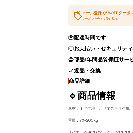
メール登録で5%OFFクーポ
クーポンを今すぐ受け取る
配達時間です
お支払い・セキュリティ
部品1年間品質保証サー
返品・交換
商品詳細
🔹商品情報
素材：ボア生地、ポリエステル生地
重量：70~200kg
サイズ：W90*D75*H60、W170*D82*