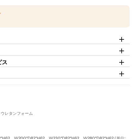
ン
ビス
、ウレタンフォーム
H62、W200*D82*H62、W230*D82*H62、W280*D82*H62 (単位: