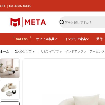
コ
ン
テ
ン
ツ
検
へ
索
ス
キ
SALES
オフィス家具
インテリア家具
受付
ッ
プ
ホーム
2人掛けソファ
リビングソファ インドアソファ アームレスソ
画像2をモーダルで開く