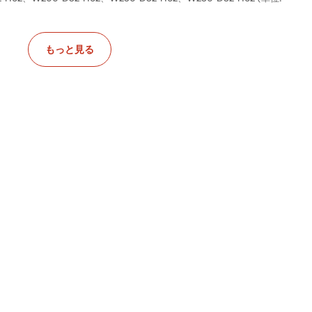
もっと見る
は車上渡しまたは1階でのお渡しとなります。商品をご購入いただく前
認ください。万が一、搬入ができない場合でも、ご返品·キャンセルは
報についてわからない場合は、チャットボットまたはメールでお問い合わ
送会社が利用されます。運送会社と追跡番号は、商品発送後にメールにて
発生します。詳細は本サイトに掲載される「ご利用規約」の第9条 消費
入をご希望されない場合、納品日に荷物を受け取るための準備をお願い致