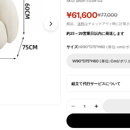
SKU:
SNSF-T034-02
¥61,600
セ
通
¥77,000
税込。
送料
はチェックアウト時に計算さ
ー
常
約23～29営業日以内に発送します
ル
価
サイズ:
W90*D75*H60 (単位: cm
価
格
格
W90*D75*H60 (単位: Cm)/
組立て代行サービスについて
数
量
リビングソファ インド
リビングソフ