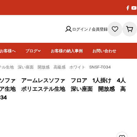
Face
Y
ログイン / 会員登録
カ
ー
ト
お客様へ
ブログ
お客様の納入事例
お問い合わせ
生地 深い座面 開放感 高級感 ホワイト SNSF-T034
ソファ アームレスソファ フロア 1人掛け 4人
ア生地 ポリエステル生地 深い座面 開放感 高
34