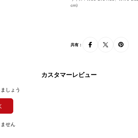
cm)
カラー：ホワイト
組み立て：不要
カスタマイズ：可
共有：
カスタマイズ項目：
カラー
注意事項：
・大型の商品（完成品）のため、納品
カスタマーレビュー
に、梱包サイズと搬入経路を必ずご確
お受けできかねます。
・商品のサイズや重量などの詳細情
きましょう
せください。
・配送については、出荷元指定の運
ご案内致します。
く
・搬入をご希望の場合、搬入費用が
税・配送料等をご確認ください。搬
りません
します。