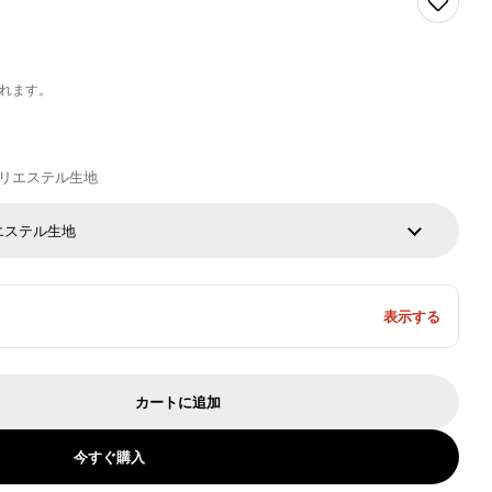
れます。
)/ポリエステル生地
ポリエステル生地
表示する
カートに追加
アソファ アームレスソファ フロア 1人掛け 4人掛
ァ インドアソファ アームレスソファ フロア 1人掛
今すぐ購入