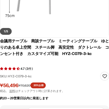
1
/
5
会議用テーブル 商談テーブル ミーティングテーブル ゆと
りのある卓上空間 スチール脚 高安定性 ダクトレール コ
ンセント付き カスタマイズ可能 HYZ-C079-3-kc
4.7 (3件)
SKU:
HYZ-C079-3-kc
¥56,496
セ
通
¥70,620
20%
お得
ー
常
税込。
送料
はチェックアウト時に計算されます。
ル
価
約23～29営業日以内に発送します
価
格