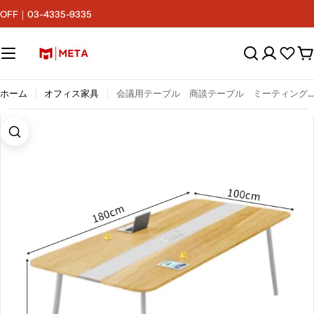
コ
F｜03-4335-9335
ン
テ
ン
カ
ツ
ー
へ
ト
ス
ホーム
オフィス家具
会議用テーブル 商談テーブル ミーティングテーブル ゆとりのある卓上空間 スチール脚 高安定性 ダクトレール コンセント付き カスタマイズ可能 HYZ-C079-3-kc
キ
ッ
プ
画像0をモーダルで開く