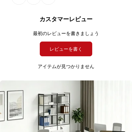
天板と脚だけのシンプルなデザインと落ち着きのある木目調で
会議室の中に穏やかな雰囲気を醸し出します。
カスタマーレビュー
幅広い卓上スペース
最初のレビューを書きましょう
多人数の会議でも簡単に対応できるサイズで、心地よい
レビューを書く
距離を保ちながら意見交換を行え、会議をよりスムーズ
かつ効率的に進めます。
アイテムが見つかりません
厚さ２.５ｃｍの天板
適した厚みを持つ上、板材自体の木質も均一なので
簡単に壊れたり変形したりしなく、長く使用することができま
す。
丈夫でエコなメラミン化粧板