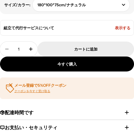
格
180*100*75cm/ナチュラル
サイズ/カラー:
組立て代行サービスについて
表示する
数
カートに追加
量
会議用テーブル 商談テーブル ミーティングテーブル
会議用テーブル 商談テーブル ミーティン
今すぐ購入
メール登録で5%OFFクーポン
クーポンを今すぐ受け取る
配達時間です
お支払い・セキュリティ