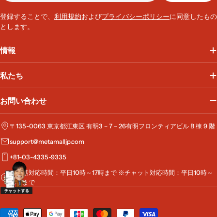
ル
ア
登録することで、
利用規約
および
プライバシーポリシー
に同意したもの
ド
とします。
レ
ス
情報
私たち
お問い合わせ
〒135-0063 東京都江東区 有明3－7－26有明フロンティアビル B 棟 9 階
support@metamalljp.com
+81-03-4335-9335
※電話対応時間：平日10時～17時まで ※チャット対応時間：平日10時～
19時まで
お