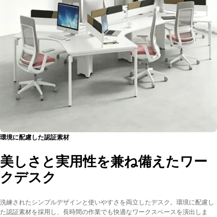
厳選されたメラミン化粧板を使用し、安全無臭な使用感だけで
なく
美しい木目調のあるなめらかな仕上がりも実現しています。
どっしりとしたスチールフレーム
強固な上、安定性に優れる構造を取り入れたスチール脚で、ガ
タ
つきがなくしっかりと天板を支えられます。表面には静電塗装
環境に配慮した認証素材
が
施されており、錆びにくくて耐久性にも優れています。
美しさと実用性を兼ね備えたワー
クデスク
洗練されたシンプルデザインと使いやすさを両立したデスク。環境に配慮し
た認証素材を採用し、長時間の作業でも快適なワークスペースを演出しま