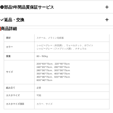
部品1年間品質保証サービス
返品・交換
商品詳細
素材
スチール、メラミン化粧板
シャビーグレー（木目調）、ウォールナット、ホワイト
カラー
シャビーグレー（ファブリック調）、ナチュラル
重量
80～150kg
200*100*75cm、220*110*75cm
240*120*75cm、260*130*75cm
280*130*75cm、300*130*75cm
サイズ
350*140*75cm、400*140*75cm
450*140*75cm、500*140*75cm
600*140*75cm
組み立て
必要
カスタマイズ
可能
カスタマイズ項目
カラー、サイズ