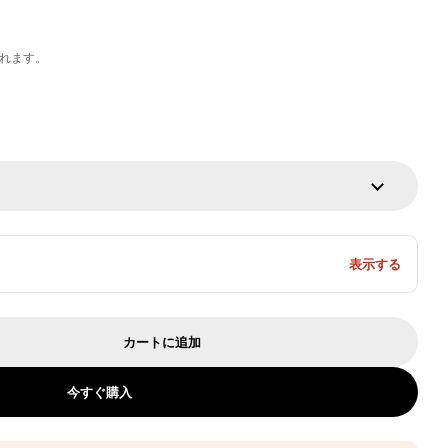
れます。
表示する
カートに追加
ングソファ ウレタン おしゃれ まるみ モダン エレガ
グ リビングソファ ウレタン おしゃれ まるみ モダ
今すぐ購入