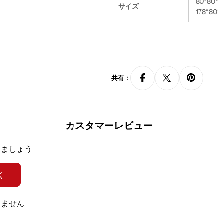
80*80*
サイズ
178*8
組み立て
要
カスタマイズ
可
共有：
カスタマイズ項目
サイズ
注意事項：
・大型の商品のため、納品は車上渡し
カスタマーレビュー
イズと搬入経路を必ずご確認ください
かねます。
・商品のサイズや重量などの詳細情
きましょう
せください。
・配送については、出荷元指定の運
く
ご案内致します。
・搬入をご希望の場合、搬入費用が
税・配送料等をご確認ください。搬
りません
します。