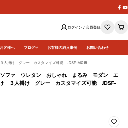
Face
Y
ログイン / 会員登録
カ
ー
ト
お客様へ
ブログ
お客様の納入事例
お問い合わせ
人掛け グレー カスタマイズ可能 JDSF-M018
グソファ ウレタン おしゃれ まるみ モダン エ
け ３人掛け グレー カスタマイズ可能 JDSF-
画像6をモーダ