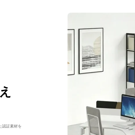
人気のラベル
：
ソファダイニング
，
ード
，
お手頃価格
，
家具組立代行サ
え
た認証素材を