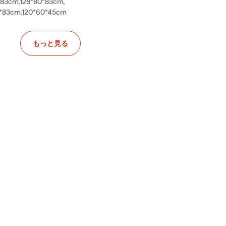
83cm,128*80*83cm,
0*83cm,120*60*45cm
もっと見る
,カラー
または1階でのお渡しとなります。商品をご購入いただく前に、梱包サ
。万が一、搬入ができない場合でも、ご返品·キャンセルはお受けでき
報についてわからない場合は、チャットボットまたはメールでお問い合わ
送会社が利用されます。運送会社と追跡番号は、商品発送後にメールにて
発生します。詳細は本サイトに掲載される「ご利用規約」の第9条 消費
入をご希望されない場合、納品日に荷物を受け取るための準備をお願い致