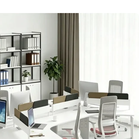
カスタマイズ
，
家具
，
新規利用者割引
，
新家具導入
，
機能のアップグレ
ービス
，
大口注文も承っております