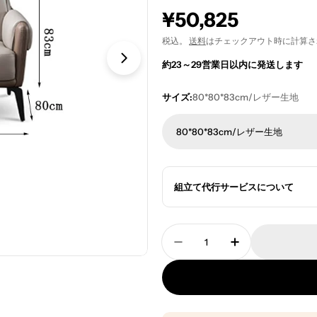
通
¥50,825
常
税込。
送料
はチェックアウト時に計算さ
約23～29営業日以内に発送します
価
格
サイズ:
80*80*83cm/レザー生地
80*80*83cm/レザー生地
組立て代行サービスについて
数
量
ソファダイニング リビ
ソファダイニン