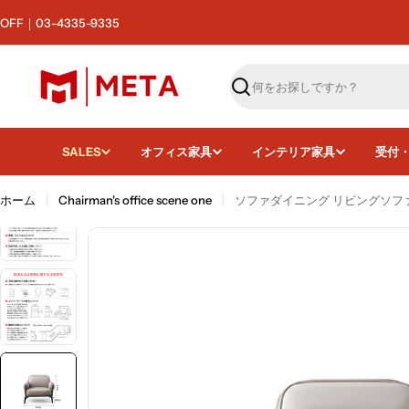
コ
F｜03-4335-9335
ン
テ
ン
ツ
検
へ
索
ス
キ
SALES
オフィス家具
インテリア家具
受付
ッ
プ
ホーム
Chairman's office scene one
ソファダイニング リビングソフ
画像4をモーダルで開く