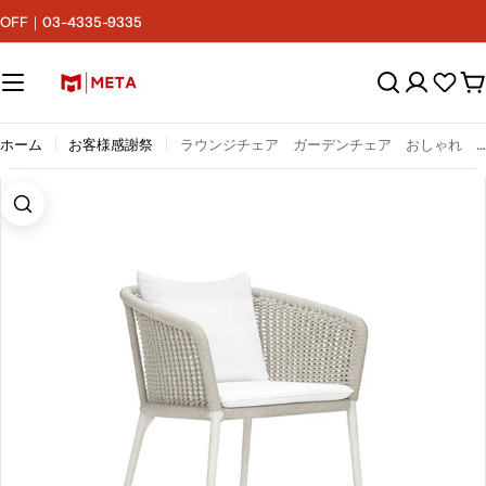
コ
F｜03-4335-9335
ン
テ
ン
カ
ツ
ー
へ
ト
ス
ホーム
お客様感謝祭
ラウンジチェア ガーデンチェア おしゃれ シック ロープチェア アルミ合金フレーム ワニス塗装 PE樹脂ロープ シリコンフィルクッション ホワイト HWZY-M007
キ
ッ
プ
画像1をモーダルで開く