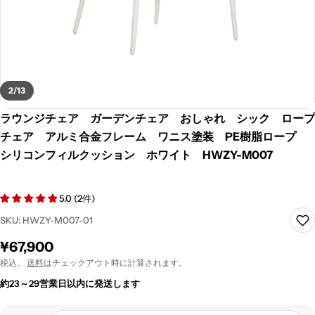
2
/
13
ラウンジチェア ガーデンチェア おしゃれ シック ロープ
チェア アルミ合金フレーム ワニス塗装 PE樹脂ロープ
シリコンフィルクッション ホワイト HWZY-M007
5.0 (2件)
SKU:
HWZY-M007-01
通
¥67,900
常
税込。
送料
はチェックアウト時に計算されます。
価
約23～29営業日以内に発送します
格