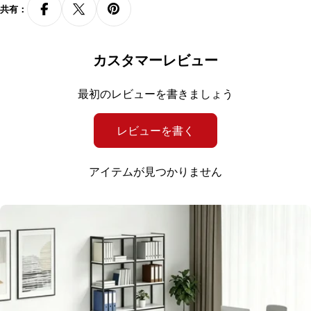
さい。万が一、搬入ができない場合でも、ご返品·キャンセルはお受けできか
共有：
ねます。
・商品のサイズや重量などの詳細情報についてわからない場合は、チャット
ボットまたはメールでお問い合わせください。
カスタマーレビュー
・配送については、出荷元指定の運送会社が利用されます。運送会社と追跡
番号は、商品発送後にメールにてご案内致します。
・搬入をご希望の場合、搬入費用が発生します。詳細は本サイトに掲載され
最初のレビューを書きましょう
る「ご利用規約」の第9条 消費税・配送料等をご確認ください。搬入をご
希望されない場合、納品日に荷物を受け取るための準備をお願い致します。
レビューを書く
アイテムが見つかりません
人気のラベル
：
ロープチェア
カスタマイズ
，
家具
，
新規利用者割引
，
新家具
導入
，
機能のアップグレード
，
お手頃価格
，
家具組立代行サービス
，
大口
文も承っております