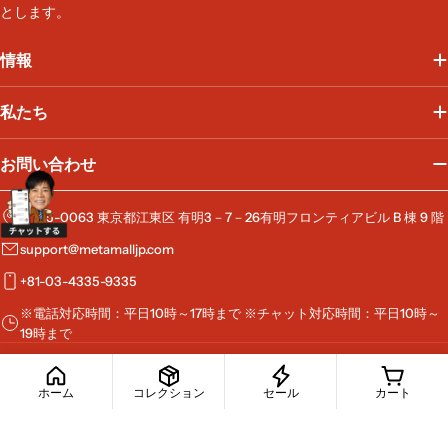
とします。
レ
ス
情報
私たち
お問い合わせ
〒135-0063 東京都江東区 有明3－7－26有明フロンティアビル B 棟 9 階
support@metamalljp.com
+81-03-4335-9335
※電話対応時間：平日10時～17時まで ※チャット対応時間：平日10時～
19時まで
ホーム
コレクション
セール
カート
お
支
払