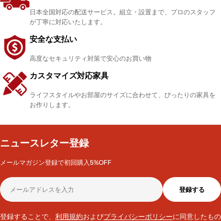
日本全国対応の配送サービス。組立・設置まで、プロのスタッフ
が丁寧に対応いたします。
安全な支払い
高度なセキュリティ対策で安心のお買い物
カスタマイズ対応家具
ライフスタイルやお部屋のサイズに合わせて、ぴったりの家具を
お作りします。
ニュースレター登録
メールマガジン登録で初回購入5%OFF
メ
登録する
ー
ル
ア
登録することで、
利用規約
および
プライバシーポリシー
に同意したもの
ド