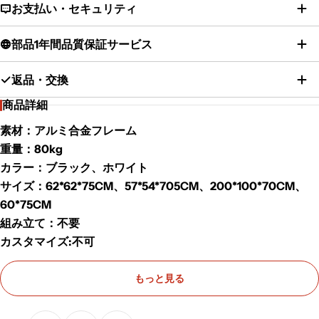
お支払い・セキュリティ
部品1年間品質保証サービス
返品・交換
商品詳細
素材：アルミ合金フレーム
重量：80kg
カラー：ブラック、ホワイト
サイズ：62*62*75CM、57*54*705CM、200*100*70CM、
60*75CM
組み立て：不要
カスタマイズ:不可
カスタマイズ項目：なし
もっと見る
注意事項：
・大型の商品（完成品）のため、納品は車上渡しまたは1階でのお渡しとなり
ます。商品をご購入いただく前に、梱包サイズと搬入経路を必ずご確認くだ