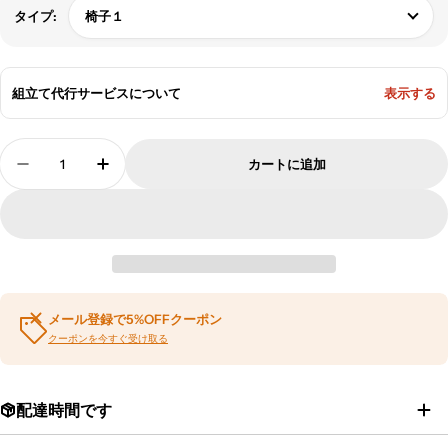
椅子１
タイプ:
組立て代行サービスについて
表示する
数
カートに追加
量
ラウンジチェア ガーデンチェア おしゃれ シック
ラウンジチェア ガーデンチェア おしゃれ
メール登録で5%OFFクーポン
クーポンを今すぐ受け取る
配達時間です