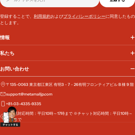
ー
ル
ア
登録することで、
利用規約
および
プライバシーポリシー
に同意したもの
ド
とします。
レ
ス
情報
私たち
お問い合わせ
〒135-0063 東京都江東区 有明3－7－26有明フロンティアビル B 棟 9 階
support@metamalljp.com
+81-03-4335-9335
※電話対応時間：平日10時～17時まで ※チャット対応時間：平日10時～
19時まで