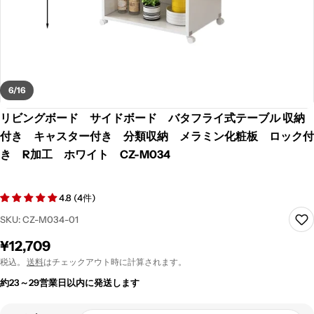
6
/
16
リビングボード サイドボード バタフライ式テーブル 収納
付き キャスター付き 分類収納 メラミン化粧板 ロック付
き R加工 ホワイト CZ-M034
4.8 (4件)
SKU:
CZ-M034-01
通
¥12,709
常
税込。
送料
はチェックアウト時に計算されます。
価
約23～29営業日以内に発送します
格