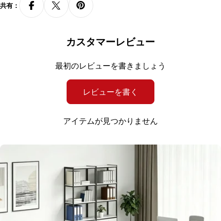
共有：
組み立て
要
カスタマイズ
不可
カスタマーレビュー
カスタマイズ
最初のレビューを書きましょう
なし
項目
レビューを書く
アイテムが見つかりません
人気のラベル
：
バタフライ式テーブル
収納付き
，
カスタマイズ
，
家具
，
新規
利用者割引
，
新家具導入
，
機能のアップグレード
，
お手頃価格
，
家具組立代
行サービス
，
大口注文も承っております