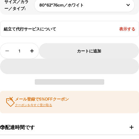
サイズ／カラ
80*62*76cm／ホワイト
ー／タイプ:
組立て代行サービスについて
表示する
数
カートに追加
量
リビングボード サイドボード バタフライ式テーブ
リビングボード サイドボード バタフライ
メール登録で5%OFFクーポン
クーポンを今すぐ受け取る
配達時間です