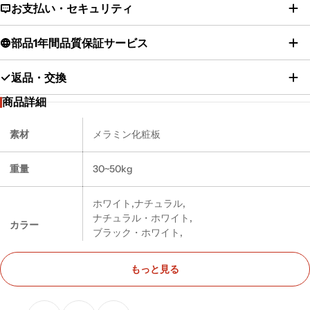
お支払い・セキュリティ
部品1年間品質保証サービス
返品・交換
商品詳細
素材
メラミン化粧板
重量
30~50kg
ホワイト,ナチュラル,
ナチュラル・ホワイト,
カラー
ブラック・ホワイト,
グレー・ホワイト
もっと見る
80*62*76cm,80*80*76cm,
サイズ
100*80*76cm,120*80*76cm