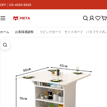
コ
F｜03-4335-9335
ン
テ
ン
カ
ツ
ー
へ
ト
ス
ホーム
お客様感謝祭
リビングボード サイドボード バタフライ式テーブル 収納付き キャスター付き 分類収納 メラミン化粧板 ロック付き R加工 ホワイト CZ-M034
キ
ッ
プ
画像5をモーダルで開く