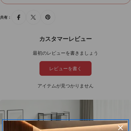
組み立て：必要
カスタマイズ
：可
共有：
カスタマイズ項目：サイズ タイプ
備考：変圧器をサービスでお付けいたします
カスタマーレビュー
.
最初のレビューを書きましょう
人気のラベル
：
二人用ベッド
，
カスタマイズ
，
家具
，
新規利用者割引
，
新家
具導入
，
機能のアップグレード
，
お手頃価格
，
家具組立代行サービス
，
大口
レビューを書く
注文も承っております
アイテムが見つかりません