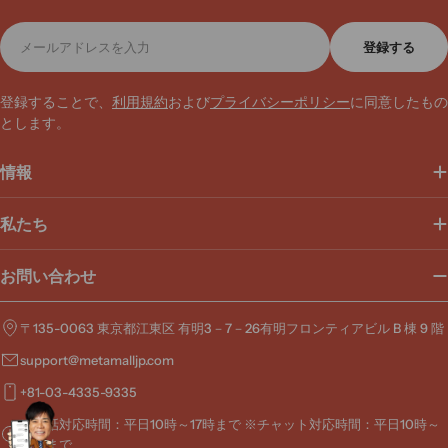
メ
登録する
ー
ル
ア
登録することで、
利用規約
および
プライバシーポリシー
に同意したもの
ド
とします。
レ
ス
情報
私たち
お問い合わせ
〒135-0063 東京都江東区 有明3－7－26有明フロンティアビル B 棟 9 階
support@metamalljp.com
+81-03-4335-9335
※電話対応時間：平日10時～17時まで ※チャット対応時間：平日10時～
19時まで