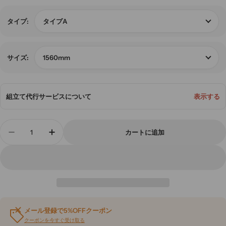
格
タイプA
タイプ:
1560mm
サイズ:
組立て代行サービスについて
表示する
数
カートに追加
量
二人用ベッド ベッド 落ち着いた雰囲気 跳ね上げ
二人用ベッド ベッド 落ち着いた雰囲気 
メール登録で5%OFFクーポン
クーポンを今すぐ受け取る