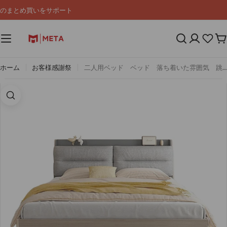
コ
F｜03-4335-9335
ン
テ
ン
カ
ツ
ー
へ
ト
ス
ホーム
お客様感謝祭
二人用ベッド ベッド 落ち着いた雰囲気 跳ね上げベッド 収納スペース コンパクト 分類収納 収納トレイ 背面クッション USBポート グレー カスタマイズ可能 BED-M001
キ
ッ
プ
画像4をモーダルで開く