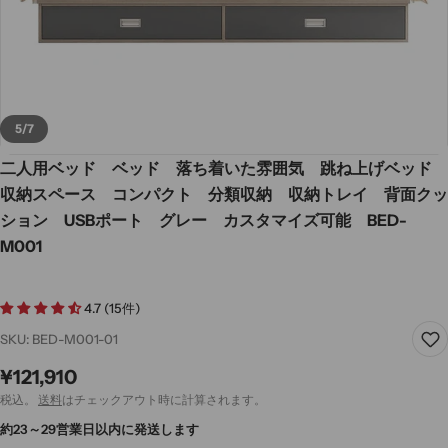
5
/
7
二人用ベッド ベッド 落ち着いた雰囲気 跳ね上げベッド
収納スペース コンパクト 分類収納 収納トレイ 背面クッ
ション USBポート グレー カスタマイズ可能 BED-
M001
4.7 (15件)
SKU:
BED-M001-01
通
¥121,910
常
税込。
送料
はチェックアウト時に計算されます。
価
約23～29営業日以内に発送します