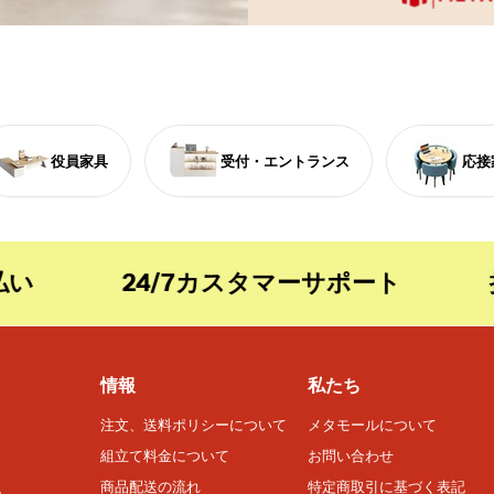
役員家具
受付・エントランス
応接
い
24/7カスタマーサポート
持
情報
私たち
注文、送料ポリシーについて
メタモールについて
組立て料金について
お問い合わせ
商品配送の流れ
特定商取引に基づく表記