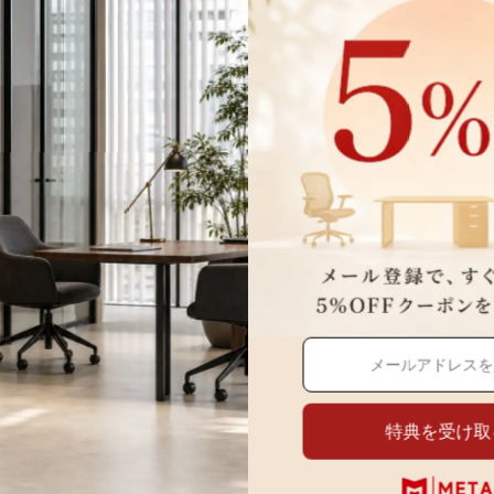
ンつまみ 高
 ゴールド
高品質オフィス家具
ルを厳選。美しさと機能性を兼ね備えた家具で、快適で効率的なオフィス環境
レスフリー。
間を明るく開放的に演出。
ード
性を向上。
特典を受け取