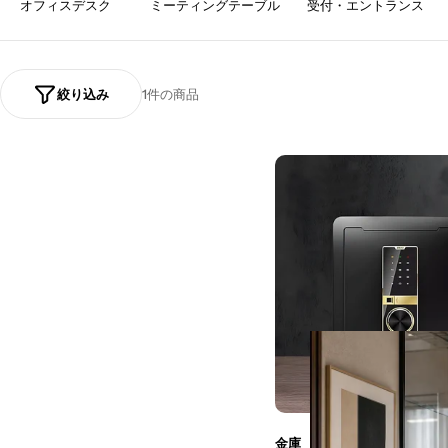
ョ
オフィスデスク
ミーティングテーブル
受付・エントランス
ン
:
絞り込み
1件の商品
金庫 デジタル金庫 電子金