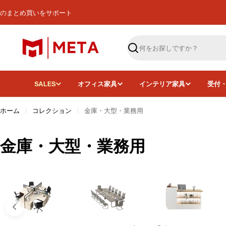
コ
のまとめ買いをサポート
ン
テ
ン
ツ
検
へ
索
ス
キ
SALES
オフィス家具
インテリア家具
受付
ッ
プ
ホーム
コレクション
金庫・大型・業務用
コ
金庫・大型・業務用
レ
ク
シ