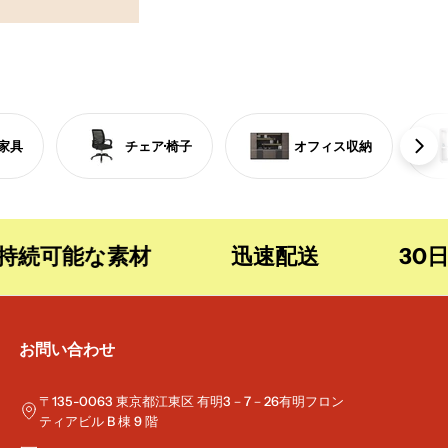
家具
チェア·椅子
オフィス収納
続可能な素材
迅速配送
30日
お問い合わせ
〒135-0063 東京都江東区 有明3－7－26有明フロン
ティアビル B 棟 9 階