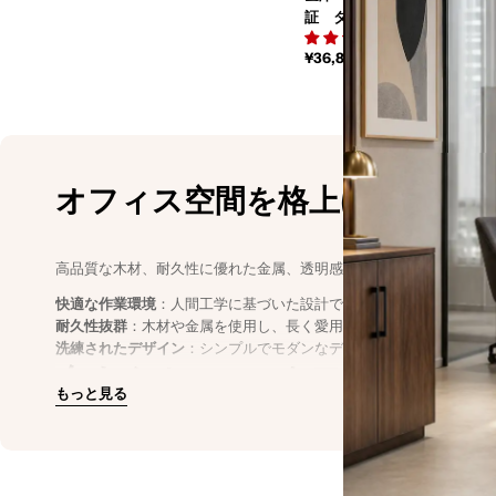
証 タッチパネル プッシュ
4.7 (3件)
セキュリティ性 ブラック
通
¥36,800
BXG-M-014
常
価
格
オフィス空間を格上げする、
高品質な木材、耐久性に優れた金属、透明感のあるガラスやアクリ
快適な作業環境
：人間工学に基づいた設計で、長時間の作業もスト
耐久性抜群
：木材や金属を使用し、長く愛用できる頑丈なつくり。
洗練されたデザイン
：シンプルでモダンなデザインが、オフィス空
今すぐオフィスをアップグレ
もっと見る
効率性と美観を両立させたオフィス家具で、社員の作業効率と快適
今すぐ購入
して、理想のオフィス空間を手に入れましょう。