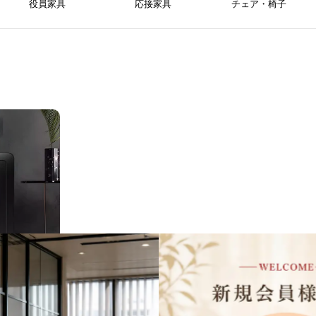
役員家具
応接家具
チェア・椅子
庫 指紋認