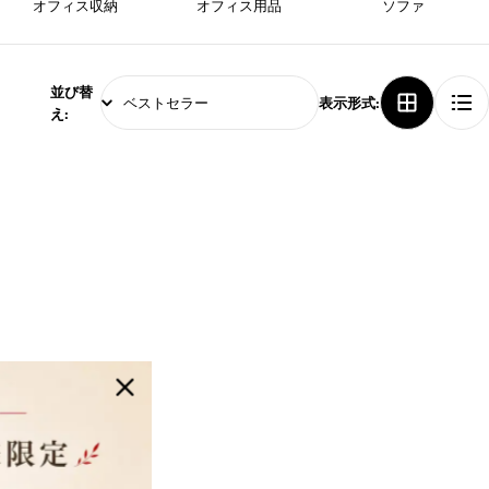
オフィス収納
オフィス用品
ソファ
並び替
表示形式:
え: