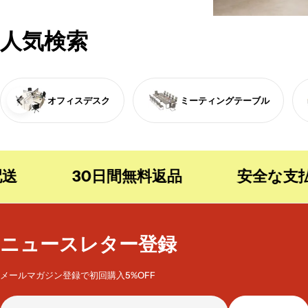
人気検索
オフィスデスク
ミーティングテーブル
30日間無料返品
安全な支払
ニュースレター登録
メールマガジン登録で初回購入5%OFF
メ