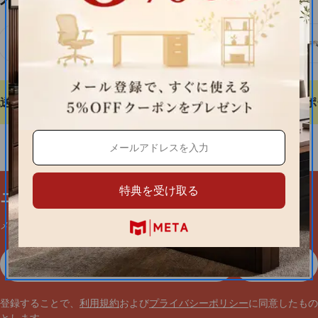
を向上。
今すぐ購入
して、理想のオフィス空間を手に入れましょう。
オフィスデスク
ミーティングテーブル
送
30日間無料返品
安全な支払い
24/7カスタマーサポ
特典を受け取る
ニュースレター登録
メールマガジン登録で初回購入5%OFF
メ
登録する
ー
ル
ア
登録することで、
利用規約
および
プライバシーポリシー
に同意したもの
ド