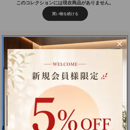
このコレクションには現在商品がありません。
買い物を続ける
オフィス空間を格上げする、高品質オフィス
家具
高品質な木材、耐久性に優れた金属、透明感のあるガラスやアクリル
を厳選。美しさと機能性を兼ね備えた家具で、快適で効率的なオフィ
ス環境を実現します。
快適な作業環境
：人間工学に基づいた設計で、長時間の作業もストレ
スフリー。
耐久性抜群
：木材や金属を使用し、長く愛用できる頑丈なつくり。
もっと見る
洗練されたデザイン
：シンプルでモダンなデザインが、オフィス空間
を明るく開放的に演出。
今すぐオフィスをアップグレード
効率性と美観を両立させたオフィス家具で、社員の作業効率と快適性
人気検索