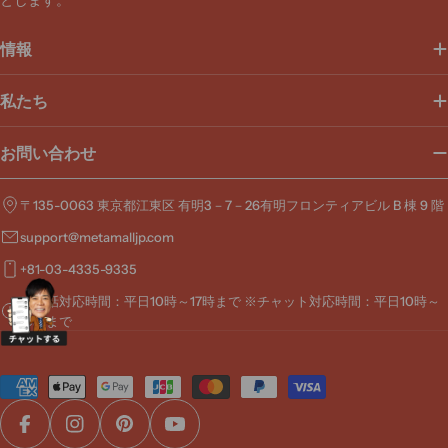
とします。
レ
ス
情報
私たち
お問い合わせ
〒135-0063 東京都江東区 有明3－7－26有明フロンティアビル B 棟 9 階
support@metamalljp.com
+81-03-4335-9335
※電話対応時間：平日10時～17時まで ※チャット対応時間：平日10時～
19時まで
お
支
払
Facebook
Instagram
Pinterest
YouTube
い