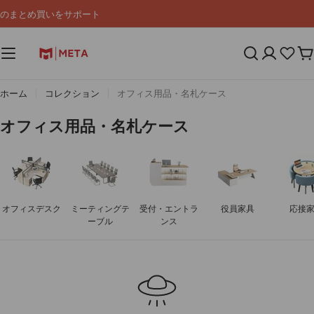
コ
のまとめ買いをサポート
ン
テ
ン
カ
ツ
ー
へ
ト
ス
ホーム
コレクション
オフィス用品・名札ケース
キ
ッ
コ
オフィス用品・名札ケース
プ
レ
ク
シ
ョ
オフィスデスク
ミーティングテ
受付・エントラ
役員家具
応接
ン
ーブル
ンス
: