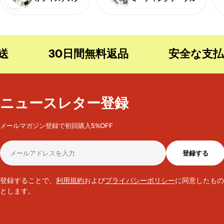
30日間無料返品
安全な支払い
ニュースレター登録
メールマガジン登録で初回購入5%OFF
メ
登録する
ー
ル
ア
登録することで、
利用規約
および
プライバシーポリシー
に同意したもの
ド
とします。
レ
ス