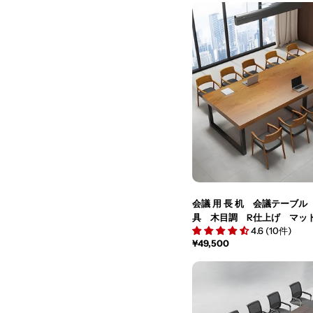
価
格
会議 用 長 机 会議テーブ
具 木目調 R仕上げ マッ
4.6 (10件)
ブラウン カスタマイズ可能 H
通
¥49,500
常
価
格