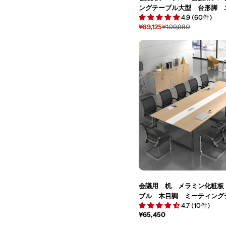
ングテーブル大型 台形脚 
4.9 (60件)
久性 オフィスデスク メタ
¥89,125
¥109,980
スタマイズ可能 HYZ-M-00
セ
通
ー
常
ル
価
価
格
格
会議用 机 メラミン化粧板
ブル 木目調 ミーティング
4.7 (10件)
フィステーブル テーブル 
通
¥65,450
しゃれな会議用テーブル カ
常
能 HYZ-K-004