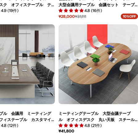
スク オフィステーブル テ
大型会議用テーブル 会議セット テーブ
4.9 (19件)
4.8 (16件)
マイズ可能 HYZ-K-006
ル オフィステーブル ワークテーブル
¥28,000
¥31,111
10%OFF
HYZ-M-007
セ
通
ー
常
ル
価
価
格
格
ブル 会議用 ミーティング
ミーティングテーブル 大型会議テーブ
フィステーブル カスタマイ
ル オフィスデスク 丸い天板 スチール
4.8 (12件)
4.8 (21件)
M-003
脚 ナチュラル シンプル カスタマイズ
通
¥41,800
可能 HYZ-T004
常