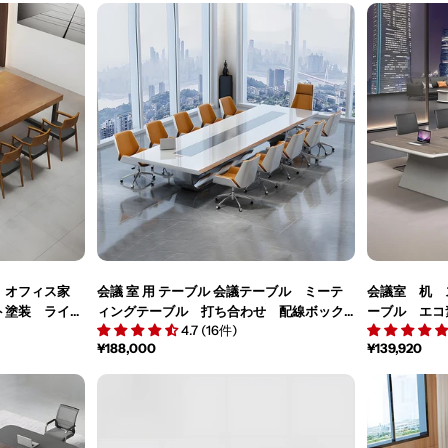
価
価
格
格
ル オフィス家
会議 室 用 テーブル 会議テーブル ミーテ
会議室 机 
ト塗装 ライト
ィングテーブル 打ち合わせ 配線ボック
ーブル エコ
4.7 (16件)
YZ-M-071
ス付き ピアノ塗装 おしゃれ ホワイ
オフィステ
通
¥188,000
通
¥139,920
ト カスタマイズ可能 HYZ-M-015
HYZ-M-002
常
常
価
価
格
格