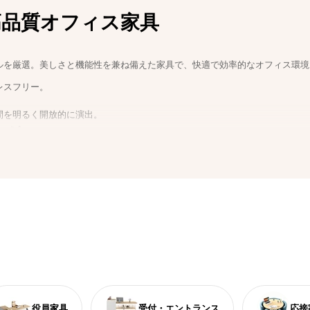
高品質オフィス家具
ルを厳選。美しさと機能性を兼ね備えた家具で、快適で効率的なオフィス環境
レスフリー。
間を明るく開放的に演出。
ード
性を向上。
役員家具
受付・エントランス
応接