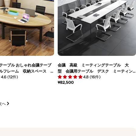
テーブル おしゃれ会議テーブ
会議 高級 ミーティングテーブル 大
ルフレーム 収納スペース
型 会議用テーブル デスク ミーティン
4.6 (12件)
4.8 (16件)
イン ナチュラル カスタマ
グデスク 事務机 カスタマイズ可能
通
¥82,500
-M051
BGZ-M-010
常
価
格
次へ