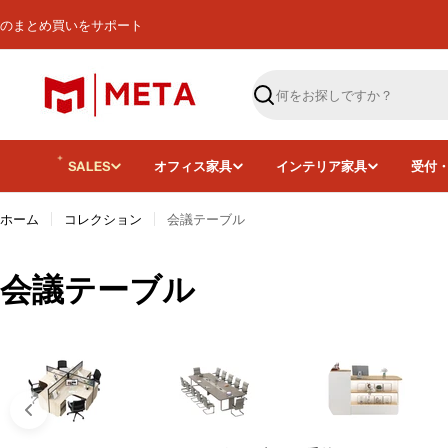
コ
のまとめ買いをサポート
ン
テ
ン
ツ
検
へ
索
ス
キ
SALES
オフィス家具
インテリア家具
受付
ッ
プ
ホーム
コレクション
会議テーブル
コ
会議テーブル
レ
ク
シ