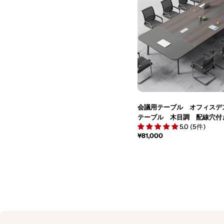
会議用テーブル オフィスデ
テーブル 木目調 配線穴付
5.0 (5件)
ク カスタマイズ可能 HYZ-M
通
¥81,000
常
価
格