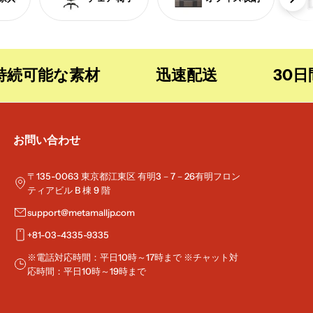
能な素材
迅速配送
30日間無
お問い合わせ
〒135-0063 東京都江東区 有明3－7－26有明フロン
ティアビル B 棟 9 階
support@metamalljp.com
+81-03-4335-9335
※電話対応時間：平日10時～17時まで ※チャット対
応時間：平日10時～19時まで