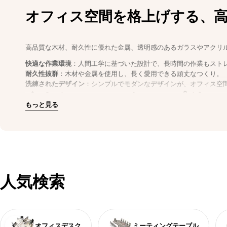
オフィス空間を格上げする、
高品質な木材、耐久性に優れた金属、透明感のあるガラスやアクリ
快適な作業環境
：人間工学に基づいた設計で、長時間の作業もスト
耐久性抜群
：木材や金属を使用し、長く愛用できる頑丈なつくり。
洗練されたデザイン
：シンプルでモダンなデザインが、オフィス空
今すぐオフィスをアップグレ
もっと見る
効率性と美観を両立させたオフィス家具で、社員の作業効率と快適
今すぐ購入
して、理想のオフィス空間を手に入れましょう。
人気検索
オフィスデスク
ミーティングテーブル