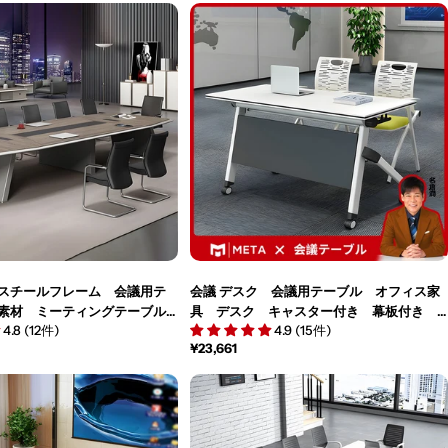
価
格
スチールフレーム 会議用テ
会議 デスク 会議用テーブル オフィス家
素材 ミーティングテーブル
具 デスク キャスター付き 幕板付き
4.8 (12件)
4.9 (15件)
ーブル カスタマイズ可能
折り畳み式 シンプル ホワイト カスタ
通
¥23,661
マイズ可能 HYZ-M-020
常
価
格