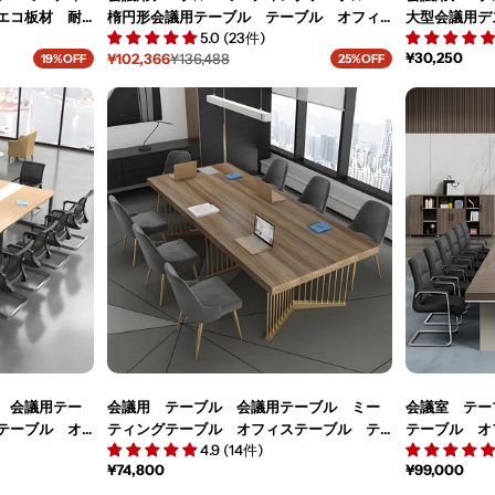
エコ板材 耐
楕円形会議用テーブル テーブル オフィ
大型会議用デ
5.0 (23件)
ルグレー カ
ステーブル カスタマイズ可能 HYZ-M-
ーブル カスタ
通
¥30,250
¥102,366
¥136,488
19%OFF
25%OFF
8
001
セ
通
常
ー
常
価
ル
価
格
価
格
格
 会議用テー
会議用 テーブル 会議用テーブル ミー
会議室 テー
テーブル オ
ティングテーブル オフィステーブル テ
テーブル オ
4.9 (14件)
シンプルでお
ーブル カスタマイズ可能 HYZ-M-005
ズ可能 HYZ-
通
¥74,800
通
¥99,000
スタマイズ可
常
常