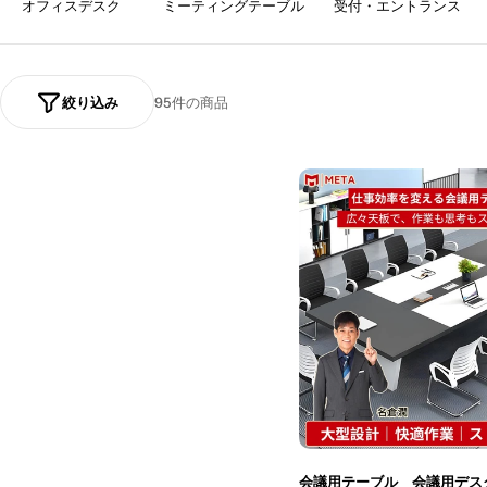
ョ
オフィスデスク
ミーティングテーブル
受付・エントランス
ン
:
絞り込み
95件の商品
会議用テーブル 会議用デス