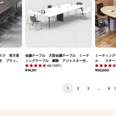
スク 長方形
会議テーブル 大型会議テーブル ミーテ
ミーティング
き ブラッ
ィングテーブル 鋼製 アジャスター付
ル スチー
4.6 (14件)
-021
き コンセント穴付き ホワイト カスタ
シンプルデザ
通
¥74,151
通
¥30,000
マイズ可能 HYZ-M-018
イズ可能 HYZ
常
常
価
価
格
格
1
2
3
…
6