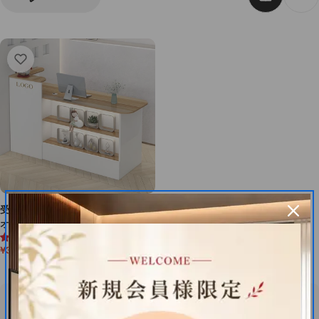
受付カウンター レジカウンター
オフィス受付 鍵付き 配線穴付
4.8 (6件)
き 角丸 シンプル ホワイト カ
¥36,120
¥50,000
28%OFF
スタマイズ可能 JDT-M-104
セ
通
ー
常
ル
価
価
格
格
オフィス空間を格上げする、高品質オフィス