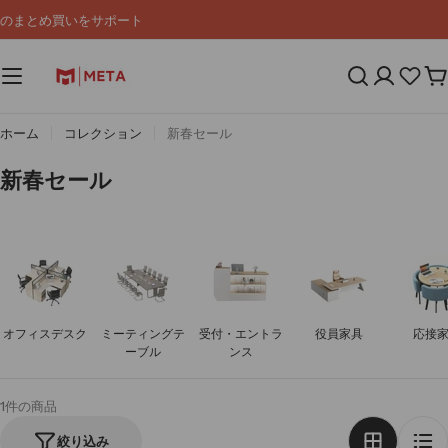
コ
のまとめ買いをサポート
ン
テ
ン
カ
ツ
ー
へ
ト
ス
ホーム
コレクション
新春セール
キ
ッ
コ
新春セール
プ
レ
ク
シ
ョ
ン
:
オフィスデスク
ミーティングテ
受付・エントラ
役員家具
応接
ーブル
ンス
1件の商品
絞り込み