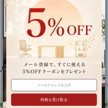
家具
高品質な木材、耐久性に優れた金属、透明感のあるガラスやアクリル
を厳選。美しさと機能性を兼ね備えた家具で、快適で効率的なオフィ
ス環境を実現します。
快適な作業環境
：人間工学に基づいた設計で、長時間の作業もストレ
スフリー。
耐久性抜群
：木材や金属を使用し、長く愛用できる頑丈なつくり。
もっと見る
洗練されたデザイン
：シンプルでモダンなデザインが、オフィス空間
を明るく開放的に演出。
今すぐオフィスをアップグレード
効率性と美観を両立させたオフィス家具で、社員の作業効率と快適性
人気検索
を向上。
今すぐ購入
して、理想のオフィス空間を手に入れましょう。
オフィスデスク
ミーティングテーブル
特典を受け取る
送
30日間無料返品
安全な支払い
24/7カスタマーサポ