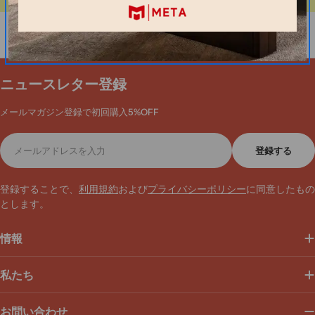
ニュースレター登録
メールマガジン登録で初回購入5%OFF
メ
登録する
ー
ル
ア
登録することで、
利用規約
および
プライバシーポリシー
に同意したもの
ド
とします。
レ
ス
情報
私たち
お問い合わせ