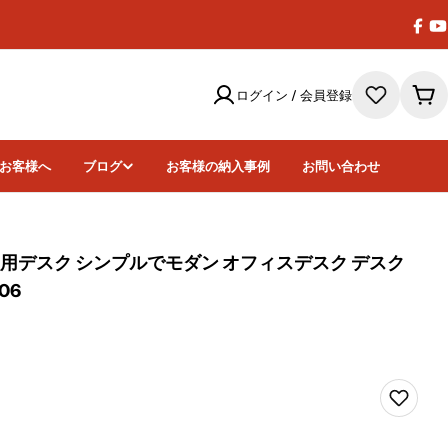
Face
Y
ログイン / 会員登録
カ
ー
ト
お客様へ
ブログ
お客様の納入事例
お問い合わせ
用デスク シンプルでモダン オフィスデスク デスク
06
画像7をモーダ