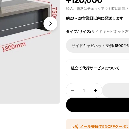
通
¥120,000
常
税込。
送料
はチェックアウト時に計算さ
約23～29営業日以内に発送します
価
格
タイプ/サイズ:
サイドキャビネット左側/1
サイドキャビネット左側/1800*16
組立て代行サービスについて
数
量
エグゼクティブデスク 役
エグゼクティブ
メール登録で5%OFFクーポ