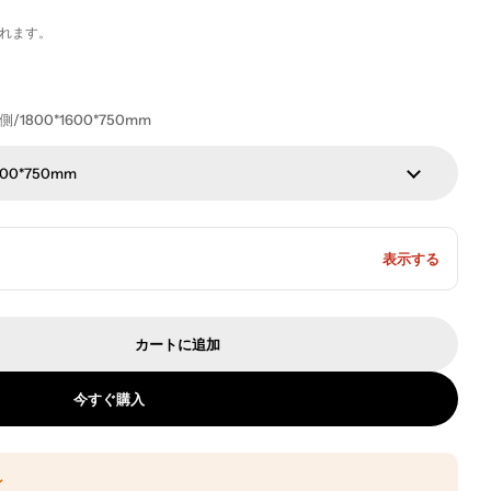
れます。
800*1600*750mm
00*750mm
表示する
カートに追加
員用デスク シンプルでモダン オフィスデスク デスク＆チ
デスク 役員用デスク シンプルでモダン オフィスデスク 
今すぐ購入
ン