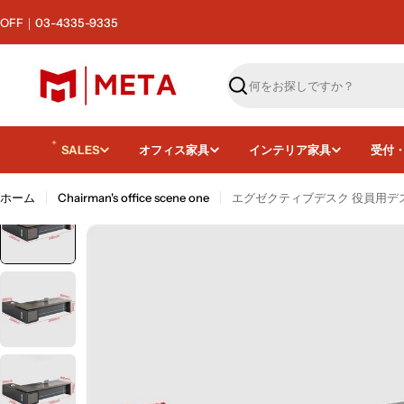
コ
ア｜最大50,000円OFF
ン
テ
ン
ツ
検
へ
索
ス
キ
SALES
オフィス家具
インテリア家具
受付
ッ
プ
ホーム
Chairman's office scene one
エグゼクティブデスク 役員用デス
画像5をモーダルで開く