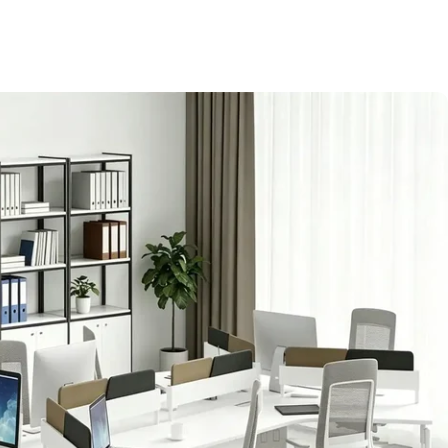
タマイズ
，
オフィス家具
，
新規利用者割引
，
オフィスリフォームに伴う新
お手頃価格
，
家具組立代行サービス
，
大口注文も承っております