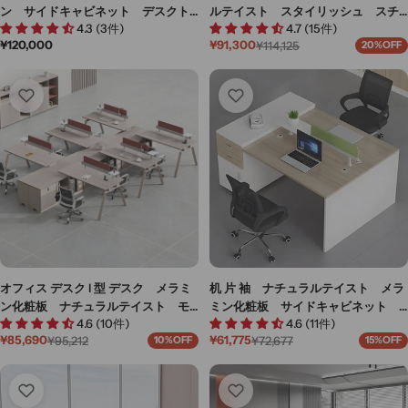
ン サイドキャビネット デスクト
ルテイスト スタイリッシュ スチ
4.3 (3件)
4.7 (15件)
ップパネル メラミン化粧板 ダイ
ール脚 三角構造 ダイヤル錠 シ
通
¥120,000
¥91,300
¥114,125
20%OFF
ヤル錠 配線ボックス 緩衝蝶番
リンダー錠 デスクトップパネル
セ
通
常
ー
常
ナチュラル カスタマイズ可能
配線ダクト ブラウン カスタマイ
価
ル
価
BGZ-M058
ズ可能 BGZ-M057
格
価
格
格
オフィス デスク l 型 デスク メラミ
机 片 袖 ナチュラルテイスト メラ
ン化粧板 ナチュラルテイスト モ
ミン化粧板 サイドキャビネット
4.6 (10件)
4.6 (11件)
ダン感 スチール脚 デスクトップ
配線孔 デスクトップパネル コン
¥85,690
¥61,775
¥95,212
¥72,677
10%OFF
15%OFF
パネル コンセント取付可能 サイ
セント取付可能 長持ちしやすい
セ
通
セ
通
ー
常
ー
常
ドキャビネット ダイヤル錠 ワイ
ナチュラル カスタマイズ可能
ル
価
ル
価
ンレッド カスタマイズ可能 BGZ-
BGZ-M050
価
格
価
格
M052