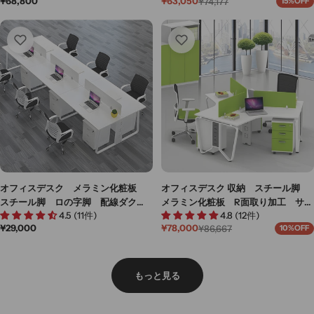
通
¥68,800
¥63,050
¥74,177
15%OFF
ール脚 長持ちしやすい ブルー
ちしやすい ナチュラル カスタマ
セ
通
常
ー
常
カスタマイズ可能 BGZ-M044
イズ可能 BGZ-M043
価
ル
価
格
価
格
格
オフィスデスク メラミン化粧板
オフィスデスク 収納 スチール脚
スチール脚 ロの字脚 配線ダク
メラミン化粧板 R面取り加工 サイ
4.5 (11件)
4.8 (12件)
ト 錠付き シリンダー錠 サイド
ドワゴン キャスター付き 長持ち
通
¥29,000
¥78,000
¥86,667
10%OFF
ワゴン デスクトップパネル プラ
しやすい オレンジ カスタマイズ
セ
通
常
ー
常
パート ホワイト カスタマイズ可
可能 BGZ-M036
価
ル
価
能 BGZ-M038
格
価
格
もっと見る
格