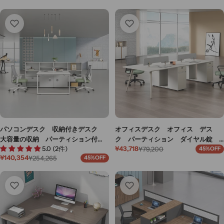
パソコンデスク 収納付きデスク
オフィスデスク オフィス デス
大容量の収納 パーティション付
ク パーティション ダイヤル錠
5.0 (2件)
¥43,718
き 事務机 ワークデスク コンパ
安全 広々とした天板 シンプル
¥79,200
45%OFF
セ
通
¥140,354
¥254,265
45%OFF
クトデスク オフィスデスク PCの
多機能 MG-BGZ-YY19
セ
通
ー
常
ー
常
通気孔 高級感 ホワイト MG-
ル
価
ル
価
価
格
BGZ-LLS15
価
格
格
格