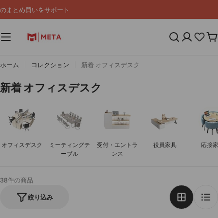
コ
のまとめ買いをサポート
ン
テ
ン
カ
ツ
ー
へ
ト
ス
ホーム
コレクション
新着 オフィスデスク
キ
ッ
コ
新着 オフィスデスク
プ
レ
ク
シ
ョ
オフィスデスク
ミーティングテ
受付・エントラ
役員家具
応接
ン
ーブル
ンス
:
38件の商品
絞り込み