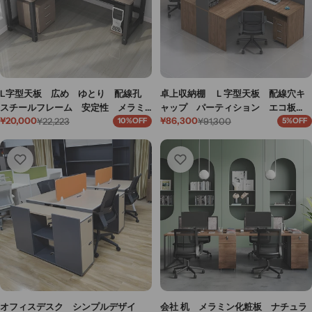
L字型天板 広め ゆとり 配線孔
卓上収納棚 Ｌ字型天板 配線穴キ
スチールフレーム 安定性 メラミ
ャップ パーティション エコ板
¥20,000
¥86,300
ン化粧板 頑丈 Ｒ仕上げ デス
¥22,223
材 デスク オフィスデスク 統
¥91,300
10%OFF
5%OFF
セ
通
セ
通
ク パソコンデスク 作業用 シン
一 洗練 機能的 ウォールナッ
ー
常
ー
常
プル 実用 モダン ウォールナッ
ト カスタマイズ可能 BGZ-K-224
ル
価
ル
価
価
格
価
格
ト ブラック BGZ-K-120
格
格
オフィスデスク シンプルデザイ
会社 机 メラミン化粧板 ナチュラ