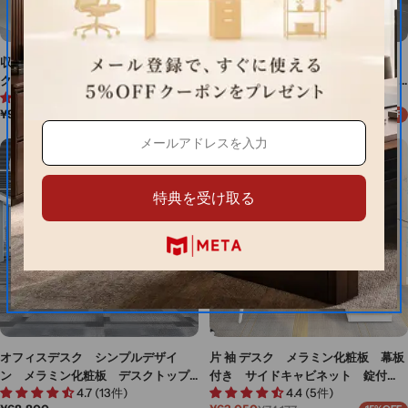
収納 デスク メラミン化粧板 デス
オフィスデスク メラミン化粧板
クトップラック デスクトップパネ
サイドラック 可動棚板 デスクト
4.6 (11件)
4.6 (12件)
ル スチールフレーム 錠付き シ
ップパネル 配信孔 長持ちしやす
通
¥92,400
¥69,080
¥86,350
20%OFF
リンダー錠 配線ボックス コンセ
い ブラウン BGZ-M045
セ
通
常
ー
常
ント取付可能 ナチュラル カスタ
価
ル
価
マイズ可能 BGZ-M039
格
価
格
格
特典を受け取る
オフィスデスク シンプルデザイ
片 袖 デスク メラミン化粧板 幕板
ン メラミン化粧板 デスクトップ
付き サイドキャビネット 錠付
4.7 (13件)
4.4 (5件)
パネル サイドキャビネット スチ
き シリンダー錠 高耐荷重 長持