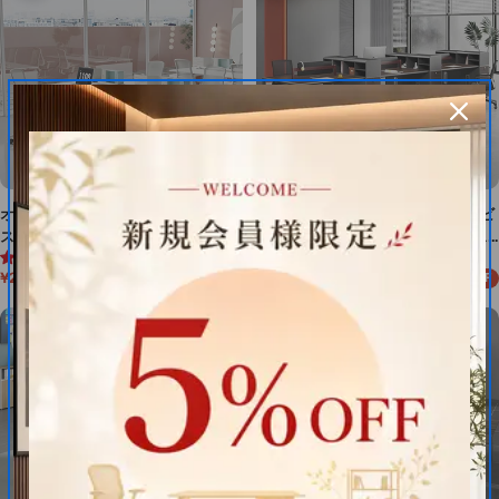
格
格
オフィスデスク フリーアドレスデ
オフィス デスク 安い サイドキャビ
スク 多人数対応 外付け電源ボタ
ネット デスクトップラック デス
4.7 (13件)
4.7 (12件)
ン メラミン化粧板 サイドキャビ
クトップパネル メラミン化粧板
¥216,700
¥71,500
¥254,942
¥84,118
15%OFF
15%OFF
ネット ダイヤル錠 冷却ファン
PC用通気口 アルミ合金脚 ダイヤ
セ
通
セ
通
ー
常
ー
常
デスクトップパネル ホワイト カ
ル錠 ウォルナット カスタマイズ
ル
価
ル
価
スタマイズ可能 BGZ-M041
可能 BGZ-M040
価
格
価
格
格
格