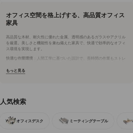
オフィス空間を格上げする、高品質オフィス
家具
高品質な木材、耐久性に優れた金属、透明感のあるガラスやアクリル
を厳選。美しさと機能性を兼ね備えた家具で、快適で効率的なオフィ
ス環境を実現します。
快適な作業環境
：人間工学に基づいた設計で、長時間の作業もストレ
スフリー。
耐久性抜群
：木材や金属を使用し、長く愛用できる頑丈なつくり。
もっと見る
洗練されたデザイン
：シンプルでモダンなデザインが、オフィス空間
を明るく開放的に演出。
今すぐオフィスをアップグレード
効率性と美観を両立させたオフィス家具で、社員の作業効率と快適性
人気検索
を向上。
今すぐ購入
して、理想のオフィス空間を手に入れましょう。
オフィスデスク
ミーティングテーブル