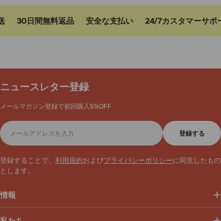
30日間無料返品
安全な支払い
24/7カスタマーサポー
ニュースレター登録
メールマガジン登録で初回購入5%OFF
メ
登録する
ー
ル
ア
登録することで、
利用規約
および
プライバシーポリシー
に同意したもの
ド
とします。
レ
ス
情報
私たち