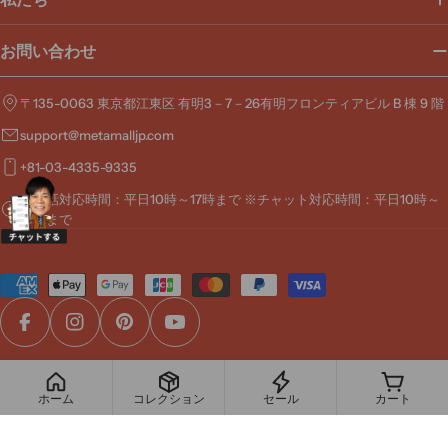
お問い合わせ
〒135-0063 東京都江東区 有明3－7－26有明フロンティアビル B 棟 9 階
support@metamalljp.com
+81-03-4335-9335
※電話対応時間：平日10時～17時まで ※チャット対応時間：平日10時～
19時まで
お
支
払
Facebook
Instagram
Pinterest
YouTube
い
方
© 2026
MetaMall
.
法
ホーム
コレクション
セール
カート