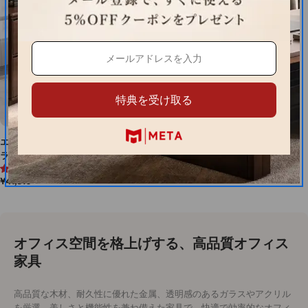
特典を受け取る
エステベッド 整体べッド ナチュ
ラル 店舗用什器 高密度ウレタン
4.7 (3件)
フォーム リクライニング機能 有
通
¥41,610
孔デザイン 天然木フレーム 厚手
常
の脚 収納スペース MYBED-M-
価
006
格
オフィス空間を格上げする、高品質オフィス
家具
高品質な木材、耐久性に優れた金属、透明感のあるガラスやアクリル
を厳選。美しさと機能性を兼ね備えた家具で、快適で効率的なオフィ