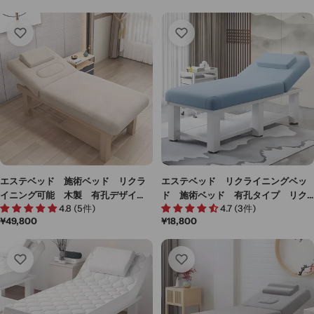
エステベッド 施術ベッド リクラ
エステベッド リクライニングベッ
イニング可能 木製 有孔デザイ
ド 施術ベッド 有孔タイプ リク
4.8 (5件)
4.7 (3件)
ン キャビネット付き フランネル
ライニング機能 可調節 アジャス
通
¥49,800
通
¥18,800
生地 レザー生地 ホワイト カス
ター付き スチール脚 グレー
常
常
タマイズ可能 MYBED-M-002
MYBED-M-005
価
価
格
格