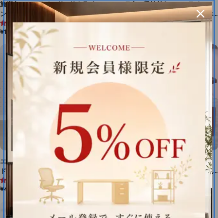
施術台 エステベッド リクライニ
エステ台 収納付き エステベッ
ング可能 施術ベッド 美容 店舗
ド ラテックスマットレス 整体べ
4.8 (4件)
4.7 (6件)
用什器 有孔デザイン フランネル
ッド リクライニング機能 マット
通
¥19,800
通
¥29,480
生地 レザー生地 リネン生地 ス
レス構造 キャビネット付き 店舗
常
常
チール脚 MYBED-M-001
用什器 ホワイト グレー
価
価
MYBED-M-009
格
格
エステベッド エステ台 施術ベッ
折りたたみエステ台 エステベッ
ド 金属製レバー 可調節 リクラ
ド 高密度ウレタンフォーム 有孔
5.0 (3件)
5.0 (1件)
イニング機能 収納トレイ付き 有
タイプ フェイスホール 折りたた
通
¥42,680
通
¥25,850
孔デザイン 合皮レザー生地 ブラ
み式 省スペース 店舗用什器 店
常
常
ック MYBED-M-010
舗家具 MYBED-M-008
価
価
格
格