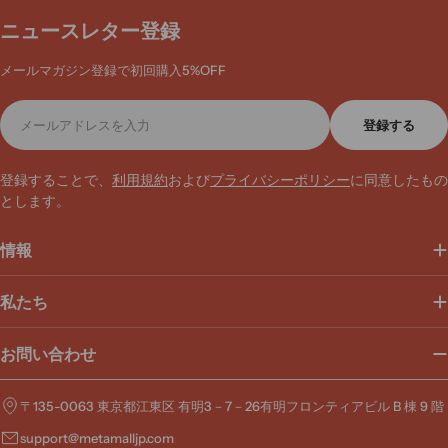
ニュースレター登録
メールマガジン登録で初回購入5%OFF
メ
登録する
ー
ル
ア
登録することで、
利用規約
および
プライバシーポリシー
に同意したもの
ド
とします。
レ
ス
情報
私たち
お問い合わせ
〒135-0063 東京都江東区 有明3－7－26有明フロンティアビル B 棟 9 階
support@metamalljp.com