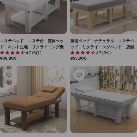
エステベッド エステ台 整体べッ
施術ベッド ナチュラル エステベ
ド キルト生地 リクライニング機
ッド リクライニングベッド 店舗
4.7 (6件)
4.7 (3件)
能 ラテックスマット 店舗用品
用什器 有孔タイプ 天然木フレー
通
¥36,800
通
¥53,900
シンプル ホワイト MYBED-M-
ム リクライニング機能 高密度ウ
常
常
003
レタンフォーム 収納トレイ ブラ
価
価
ック MYBED-M-004
格
格