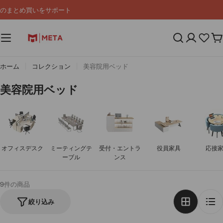
コ
のまとめ買いをサポート
ン
テ
ン
カ
ツ
ー
へ
ト
ス
ホーム
コレクション
美容院用ベッド
キ
ッ
コ
美容院用ベッド
プ
レ
ク
シ
ョ
オフィスデスク
ミーティングテ
受付・エントラ
役員家具
応接
ン
ーブル
ンス
:
9件の商品
絞り込み