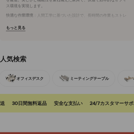
ス環境を実現します。
快適な作業環境
：人間工学に基づいた設計で、長時間の作業もストレ
スフリー。
耐久性抜群
：木材や金属を使用し、長く愛用できる頑丈なつくり。
もっと見る
洗練されたデザイン
：シンプルでモダンなデザインが、オフィス空間
を明るく開放的に演出。
今すぐオフィスをアップグレード
効率性と美観を両立させたオフィス家具で、社員の作業効率と快適性
人気検索
を向上。
今すぐ購入
して、理想のオフィス空間を手に入れましょう。
オフィスデスク
ミーティングテーブル
送
30日間無料返品
安全な支払い
24/7カスタマーサポ