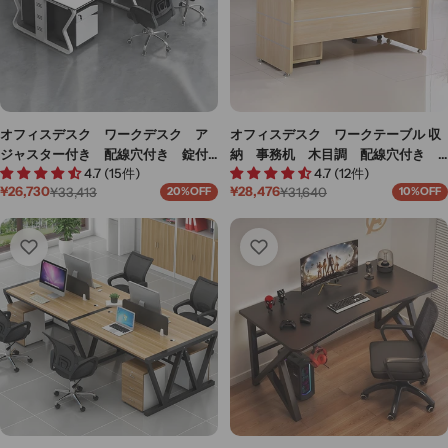
オフィスデスク ワークデスク ア
オフィスデスク ワークテーブル 収
ジャスター付き 配線穴付き 錠付
納 事務机 木目調 配線穴付き
4.7 (15件)
4.7 (12件)
き 扉付き収納 トップパネル付
角丸 サイドキャビネット付き シ
¥26,730
¥28,476
¥33,413
¥31,640
20%OFF
10%OFF
き キャスター付き ホワイト カ
リンダー錠付き ナチュラル カス
セ
通
セ
通
ー
常
ー
常
スタマイズ可能 BGZ-M-148
タマイズ可能 BGZ-M-131
ル
価
ル
価
価
格
価
格
格
格