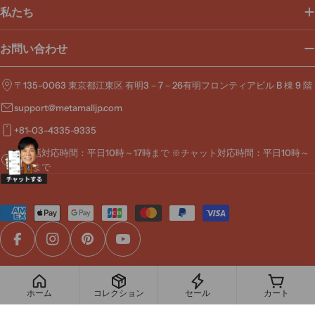
私たち
お問い合わせ
〒135-0063 東京都江東区 有明3－7－26有明フロンティアビル B 棟 9 階
support@metamalljp.com
+81-03-4335-9335
※電話対応時間：平日10時～17時まで ※チャット対応時間：平日10時～
19時まで
お
支
払
Facebook
Instagram
Pinterest
YouTube
い
方
© 2026
MetaMall
.
法
ホーム
コレクション
セール
カート