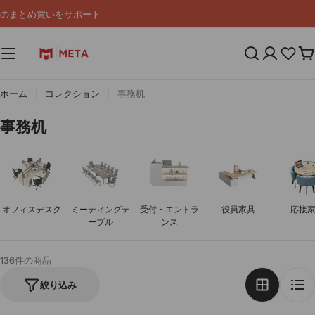
コ
のまとめ買いをサポート
ン
テ
ン
カ
ツ
ー
へ
ト
ス
ホーム
コレクション
事務机
キ
ッ
コ
事務机
プ
レ
ク
シ
ョ
オフィスデスク
ミーティングテ
受付・エントラ
役員家具
応接
ン
ーブル
ンス
:
136件の商品
絞り込み