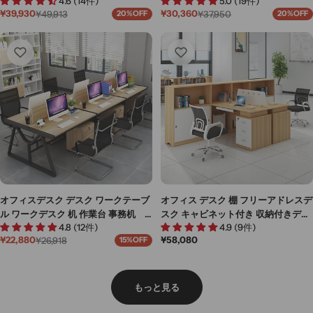
4.6 (14件)
5.0 (19件)
BGZ-M-020
事務机 収納棚付き スチールフレ
¥39,930
¥30,360
¥49,913
¥37,950
20%OFF
20%OFF
ーム シンプル ホワイト BGZ-M-
セ
通
セ
通
ー
常
ー
常
008
ル
価
ル
価
価
格
価
格
格
格
オフィスデスク デスク ワークテーブ
オフィス デスク 棚 フリーアドレスデ
ル ワークデスク 机 作業台 事務机
スク キャビネット付き 収納付きデス
4.8 (12件)
4.9 (9件)
BGZ-M-012
ク デスク 事務机 BGZ-M-013
通
¥58,080
¥22,880
¥26,918
15%OFF
セ
通
常
ー
常
価
ル
価
格
価
格
もっと見る
格