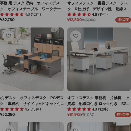
事務 用 デスク 収納 オフィスデス
オフィスデスク 書斎デスク デス
ク オフィステーブル ワークテー
ク R仕上げ デザイン性 配線スペ
4.6 (12件)
4.6 (11件)
ブル 木目調 配線穴付き 引出し
ース シンプル ブラック BGZ-M-
通
¥32,780
¥12,800
¥15,059
15%OFF
付き 錠付き シンプル ホワイ
132
セ
通
常
ー
常
ト ナチュラル カスタマイズ可
価
ル
価
能 BGZ-M-135
格
価
格
格
机 デスク オフィスデスク PCデス
オフィスデスク 事務机 片袖机 上
ク 事務机 サイドキャビネット付
質感 配線口付き ロック付き BGZ-
4.7 (13件)
4.8 (12件)
き PC収納トレイ 分類収納 トッ
M-039
通
¥52,250
¥81,972
¥91,080
10%OFF
プパネル付き ホワイト グレー
セ
通
常
ー
常
BGZ-M-115
価
ル
価
格