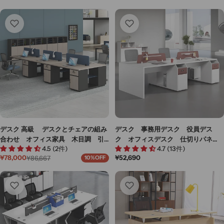
デスク 高級 デスクとチェアの組み
デスク 事務用デスク 役員デス
合わせ オフィス家具 木目調 引
ク オフィスデスク 仕切りパネ
4.5 (2件)
4.7 (13件)
出し付き 錠付き シンプル ブラ
ル 錠付き引き出しコンセント シ
通
¥52,690
¥78,000
¥86,667
10%OFF
ック カスタマイズ可能 BGZ-M-
ンプル ホワイト カスタマイズ可
セ
通
常
ー
常
117
能 BGZ-M062
価
ル
価
格
価
格
格