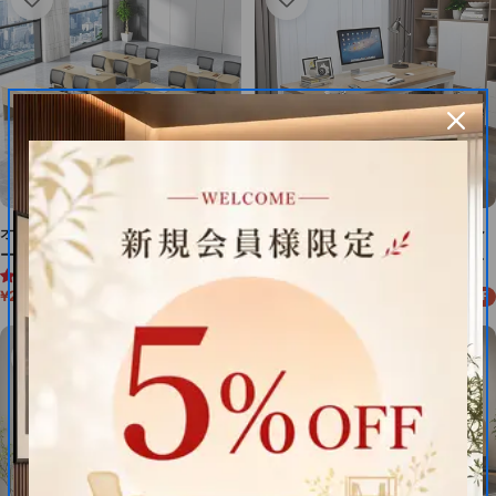
価
格
格
オフィスデスク デスク 収納スペ
【オフィスデスク】長方形天板・シ
ースあり研修デスク テーブル ワー
ンプル設計 使いやすさにこだわった
4.7 (12件)
4.9 (20件)
クテーブル 事務机 BGZ-M-002
パソコンデスク BGZ-M200
¥27,800
¥47,740
¥34,750
¥56,165
20%OFF
15%OFF
セ
通
セ
通
ー
常
ー
常
ル
価
ル
価
価
格
価
格
格
格