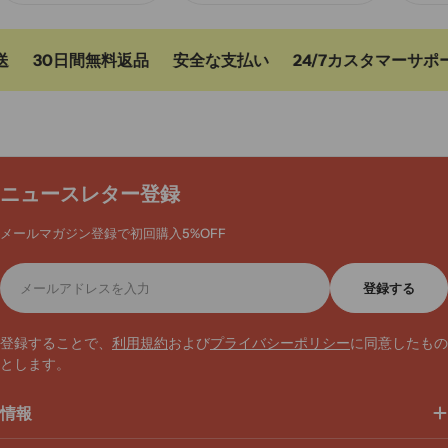
30日間無料返品
安全な支払い
24/7カスタマーサポー
ニュースレター登録
メールマガジン登録で初回購入5%OFF
メ
登録する
ー
ル
ア
登録することで、
利用規約
および
プライバシーポリシー
に同意したもの
ド
とします。
レ
ス
情報