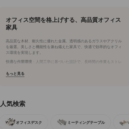
オフィス空間を格上げする、高品質オフィス
家具
高品質な木材、耐久性に優れた金属、透明感のあるガラスやアクリル
を厳選。美しさと機能性を兼ね備えた家具で、快適で効率的なオフィ
ス環境を実現します。
快適な作業環境
：人間工学に基づいた設計で、長時間の作業もストレ
スフリー。
耐久性抜群
：木材や金属を使用し、長く愛用できる頑丈なつくり。
もっと見る
洗練されたデザイン
：シンプルでモダンなデザインが、オフィス空間
を明るく開放的に演出。
今すぐオフィスをアップグレード
効率性と美観を両立させたオフィス家具で、社員の作業効率と快適性
人気検索
を向上。
今すぐ購入
して、理想のオフィス空間を手に入れましょう。
オフィスデスク
ミーティングテーブル