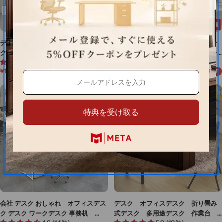
デスク オフィスデスク パソコンデス
オフィスデスク デスク パーテー
ク ワークデスク テレワーク用デスク
ションデスク 自習室用デスク テ
5.0 (4件)
4.6 (21件)
事務机 BGZ-M-016
レワーク用デスク 事務机 カスタ
¥15,274
¥66,000
¥19,093
¥73,333
20%OFF
10%OFF
マイズ可能 BGZ-M-019
セ
通
セ
通
ー
常
ー
常
ル
価
ル
価
価
格
価
格
格
格
特典を受け取る
会社 デスク おしゃれ オフィスデス
デスク オフィスデスク 折り畳み
ク デスク ワークデスク 事務机
式デスク 多用途デスク 作業台