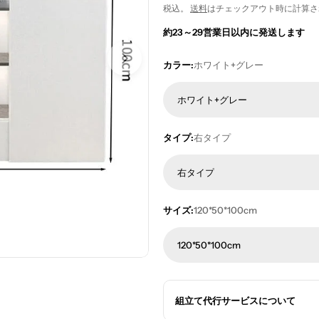
税込。
送料
はチェックアウト時に計算さ
ー
常
約23～29営業日以内に発送します
ル
価
カラー:
ホワイト+グレー
価
格
格
ホワイト+グレー
タイプ:
右タイプ
右タイプ
サイズ:
120*50*100cm
120*50*100cm
組立て代行サービスについて