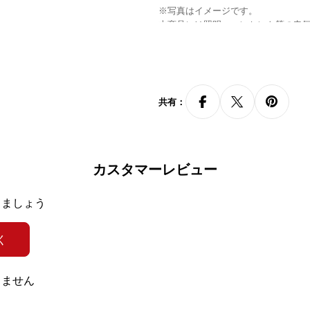
※写真はイメージです。
本商品には照明・コンセント等の电
家具には、お客様ご自身で照明器具
おります。
共有：
カスタマーレビュー
きましょう
伤、污れに强く、お
长らくご爱用いただ
く
りません
トランキングつけている