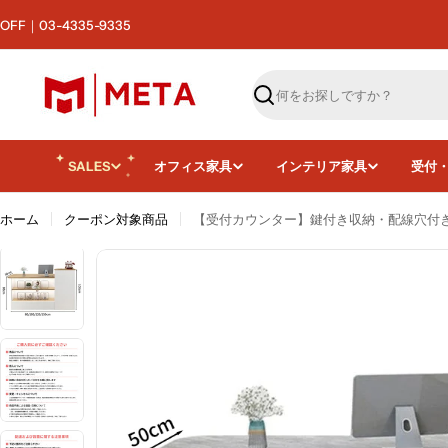
コ
F｜03-4335-9335
ン
テ
ン
ツ
検
へ
索
ス
キ
SALES
オフィス家具
インテリア家具
受付
ッ
プ
ホーム
クーポン対象商品
【受付カウンター】鍵付き収納・配線穴付き す
画像13をモーダルで開く