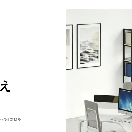
て
作业を进められます
角を丸く加工した优
氛围囲気も优しくな
え
た認証素材を