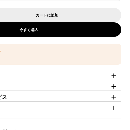
カートに追加
収納・配線穴付き すっきり使える角丸デザインのオフィス受
ー】鍵付き収納・配線穴付き すっきり使える角丸デザインの
今すぐ購入
ン
ビス