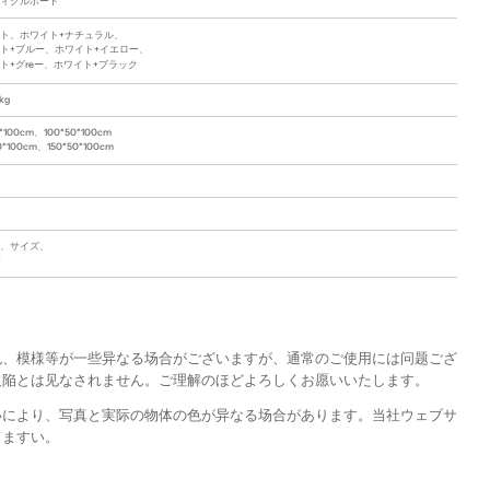
ィクルボード
ト、ホワイト+ナチュラル、
ト+ブルー、ホワイト+イエロー、
ト+グreー、ホワイト+ブラック
kg
*100cm、100*50*100cm
0*100cm、150*50*100cm
、サイズ、
色、模様等が一些异なる场合がございますが、通常のご使用には问题ござ
欠陥とは见なされません。ご理解のほどよろしくお愿いいたします。
いにより、写真と実际の物体の色が异なる场合があります。当社ウェブサ
てますい。