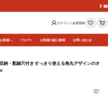
Face
Y
ログイン / 会員登録
カ
ー
ト
お客様へ
ブログ
お客様の納入事例
お問い合わせ
収納・配線穴付き すっきり使える角丸デザインのオ
c