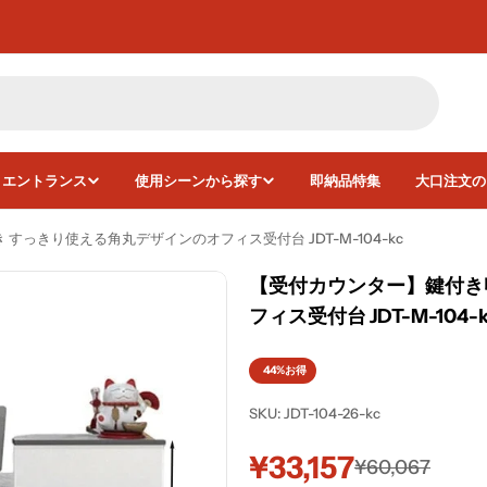
・エントランス
使用シーンから探す
即納品特集
大口注文の
っきり使える角丸デザインのオフィス受付台 JDT-M-104-kc
【受付カウンター】鍵付き
フィス受付台 JDT-M-104-k
44%
お得
SKU:
JDT-104-26-kc
¥33,157
セ
通
¥60,067