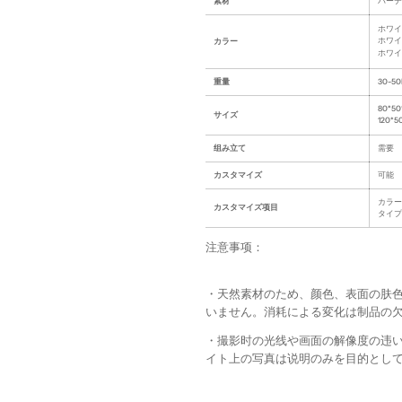
素材
パーテ
ホワイ
ホワイ
カラー
ホワイ
重量
30-50
80*50
サイズ
120*5
组み立て
需要
カスタマイズ
可能
カラー
カスタマイズ项目
タイプ
注意事项：
・天然素材のため、颜色、表面の肤
いません。消耗による変化は制品の
・撮影时の光线や画面の解像度の违
イト上の写真は说明のみを目的とし