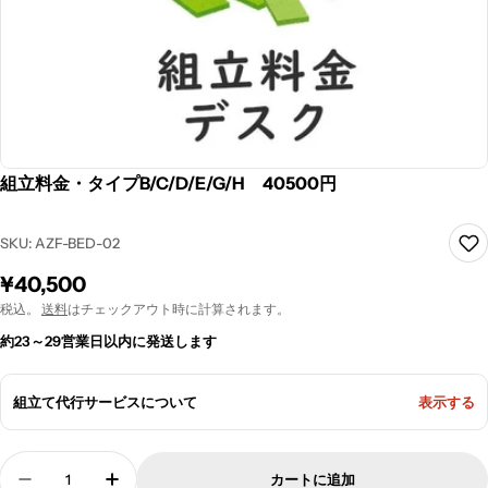
組立料金・タイプB/C/D/E/G/H 40500円
SKU:
AZF-BED-02
通
¥40,500
常
税込。
送料
はチェックアウト時に計算されます。
価
約23～29営業日以内に発送します
格
組立て代行サービスについて
表示する
数
カートに追加
量