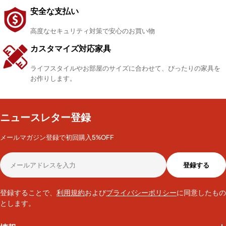
安全な支払い
高度なセキュリティ対策で安心のお買い物
カスタマイズ対応家具
ライフスタイルやお部屋のサイズに合わせて、ぴったりの家具を
お作りします。
ニュースレター登録
メールマガジン登録で初回購入5%OFF
メ
登録する
ー
ル
ア
登録することで、
利用規約
および
プライバシーポリシー
に同意したもの
ド
とします。
レ
ス