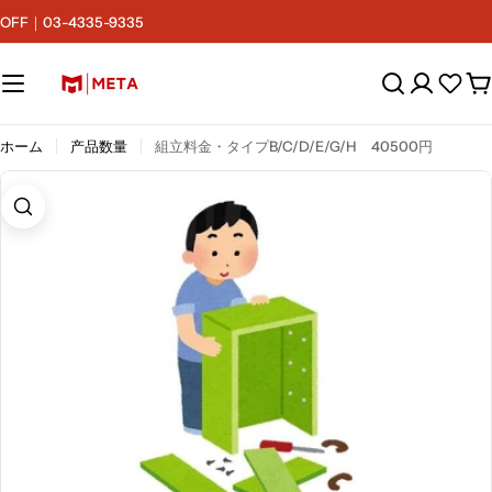
コ
F｜03-4335-9335
ン
テ
ン
カ
ツ
ー
へ
ト
ス
ホーム
产品数量
組立料金・タイプB/C/D/E/G/H 40500円
キ
ッ
プ
画像0をモーダルで開く