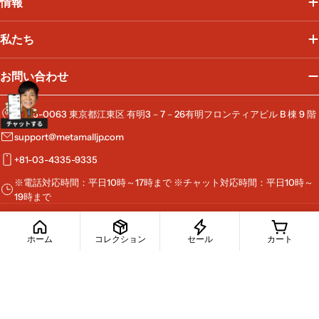
情報
私たち
お問い合わせ
〒135-0063 東京都江東区 有明3－7－26有明フロンティアビル B 棟 9 階
support@metamalljp.com
+81-03-4335-9335
※電話対応時間：平日10時～17時まで ※チャット対応時間：平日10時～
19時まで
ホーム
コレクション
セール
カート
お
支
払
Facebook
Instagram
Pinterest
YouTube
い
方
© 2026
MetaMall
.
法