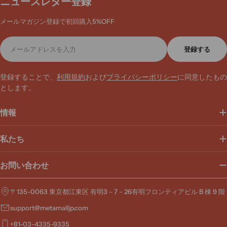
ニュースレター登録
家具
，
新規利用者割引
，
オフィスリフォームに伴う新家具導入
，
機能のアッ
プグレード
，
お手頃価格
，
家具組立代行サービス
，
大口注文も承っておりま
メールマガジン登録で初回購入5%OFF
す
メ
登録する
ー
ル
ア
登録することで、
利用規約
および
プライバシーポリシー
に同意したもの
ド
とします。
レ
ス
情報
私たち
お問い合わせ
〒135-0063 東京都江東区 有明3－7－26有明フロンティアビル B 棟 9 階
support@metamalljp.com
+81-03-4335-9335