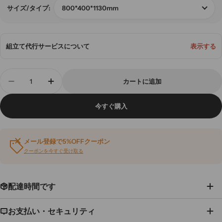
800*400*1130mm
サイズ/タイプ:
組立て代行サービスについて
表示する
数
カートに追加
量
事務所用キャビネット 落ち着き オフィス整理棚 
事務所用キャビネット 落ち着き オフィ
今すぐ購入
メール登録で5%OFFクーポン
クーポンを今すぐ受け取る
配達時間です
お支払い・セキュリティ