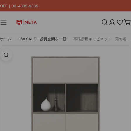
コ
F｜03-4335-9335
ン
テ
ン
カ
ツ
ー
へ
ト
ス
ホーム
GW SALE・役員空間を一新
事務所用キャビネット 落ち着き オフィス整理棚 オフィスキャビネット キャビネット 冷間成形鋼 脚付き 分類収納 スチールフレーム シンプル CWG-M-097
キ
ッ
プ
画像2をモーダルで開く