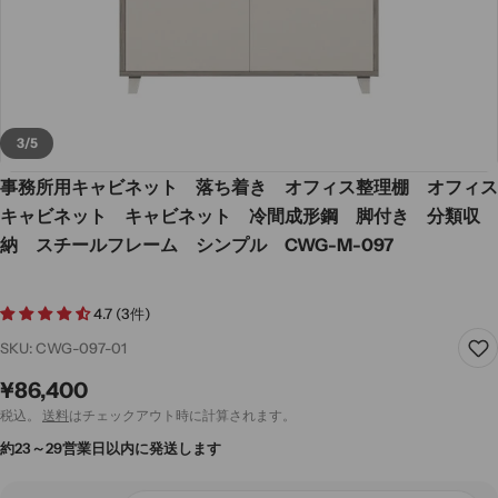
3
/
5
事務所用キャビネット 落ち着き オフィス整理棚 オフィス
キャビネット キャビネット 冷間成形鋼 脚付き 分類収
納 スチールフレーム シンプル CWG-M-097
4.7 (3件)
SKU:
CWG-097-01
通
¥86,400
常
税込。
送料
はチェックアウト時に計算されます。
価
約23～29営業日以内に発送します
格