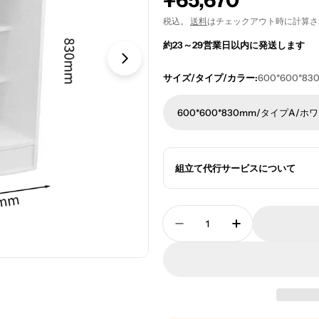
通
¥65,670
常
税込。
送料
はチェックアウト時に計算さ
約23～29営業日以内に発送します
価
格
サイズ/タイプ/カラー:
600*600*
600*600*830mm/タイプA/ホ
組立て代行サービスについて
数
量
店舗レジカウンター カ
店舗レジカウ