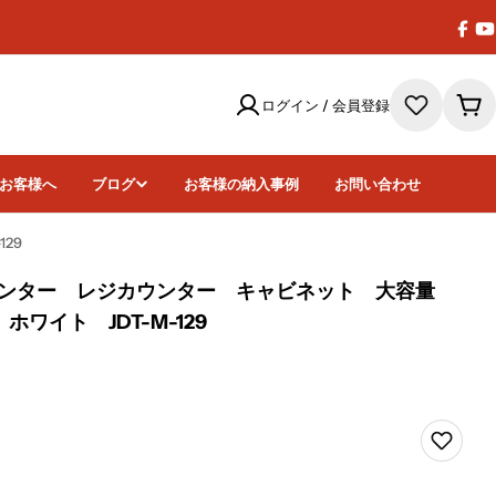
Face
Y
ログイン / 会員登録
カ
ー
ト
お客様へ
ブログ
お客様の納入事例
お問い合わせ
29
ウンター レジカウンター キャビネット 大容量
ワイト JDT-M-129
画像26をモー