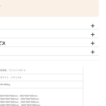
ン
ビス
密度板、ファイバーボード
ホワイト、ナチュラル
40~260kg
600*600*830mm、900*600*830mm、
1200*600*830mm、1500*600*830mm、
1800*600*830mm、2100*600*830mm、
2400*600*830mm、1200*1200*830mm、