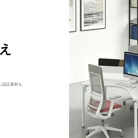
物の用途に合わせ
業務が迅速か
え
た認証素材を
バ