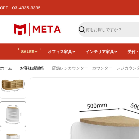
コ
F｜03-4335-9335
ン
テ
ン
ツ
検
へ
索
ス
キ
SALES
オフィス家具
インテリア家具
受付
ッ
プ
ホーム
お客様感謝祭
店舗レジカウンター カウンター レジカウンター
画像24をモーダルで開く