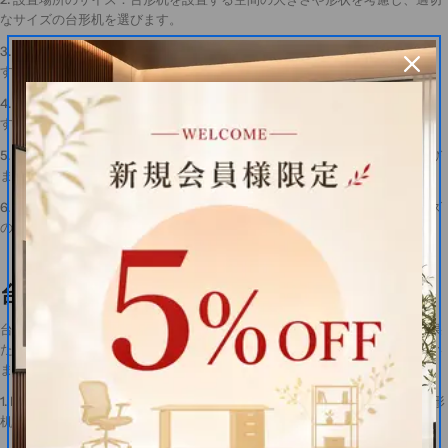
なサイズの台形机を選びます。
3. 必要な機能：高さ調節、収納、配線対応など、必要な機能を明確にしま
す。
4. デザインと材質：オフィスや教室の内装に合うデザインと材質を選びま
す。
5. 予算：品質と機能のバランスを考慮しつつ、予算内で最適な台形机を選び
ます。
6. 拡張性：将来的なレイアウト変更や増設の可能性を考慮し、同じシリーズ
の製品を選ぶことも検討します。
台形机の未来
台形机は、今後もワークスペースや学習環境の設計において重要な役割を果
たし続けると予想されます。特に以下の点で、さらなる進化が期待されてい
ます：
1. IoT（モノのインターネット）との統合：センサーや通信機能を備えた台形
机により、使用状況の把握や最適な環境設定が可能になるかもしれません。