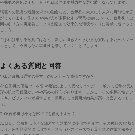
や機能の進化により、台形机はますます魅力的な選択肢となっています。
環境への配慮や最新技術との融合など、台形机の未来にも大きな可能性が広
がっています。働き方や学び方が多様化する現代社会において、台形机は空
間のあり方を再定義し、より創造的で効率的な環境づくりに貢献し続けるで
しょう。
台形机は単なる家具ではなく、新しい働き方や学び方を実現するためのツー
ルとして、今後もその重要性を増していくことでしょう。
よくある質問と回答
1. Q: 台形机は通常の長方形の机と比べて高価ですか？
A: 台形机の価格は、材質や機能によって異なりますが、一般的に通常の長方
形の机と同程度か、やや高めの傾向があります。しかし、その多機能性とフ
レキシビリティを考慮すると、長期的には費用対効果が高いと言えるでしょ
う。
2. Q: 台形机は小さな部屋でも使えますか？
A: はい、台形机は小さな部屋でも効果的に使用できます。その独特の形状に
より、角を効率的に活用でき、限られたスペースでも最大限の作業面積を確