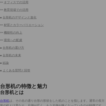
>>
オフィスでの活用
>>
教育現場での活用
●
台形机のデザインと進化
>>
材質とカラーバリエーション
>>
機能性の向上
>>
環境への配慮
●
台形机の選び方
●
台形机の未来
●
結論
●
よくある質問と回答
台形机の特徴と魅力
台形机とは
台形机
は、その名の通り台形の形状をした机のことを指します。通常の長方
形の机とは異なり、片側が広く、もう片側が狭くなっているのが特徴です。