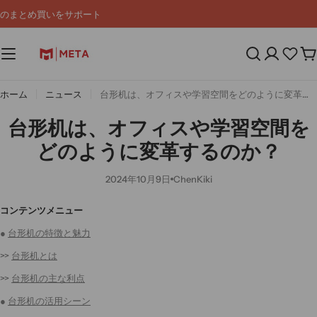
コ
のまとめ買いをサポート
ン
テ
ン
カ
ツ
ー
へ
ト
ス
ホーム
ニュース
台形机は、オフィスや学習空間をどのように変革するのか？
キ
ッ
台形机は、オフィスや学習空間を
プ
どのように変革するのか？
2024年10月9日
ChenKiki
コンテンツメニュー
●
台形机の特徴と魅力
>>
台形机とは
>>
台形机の主な利点
●
台形机の活用シーン