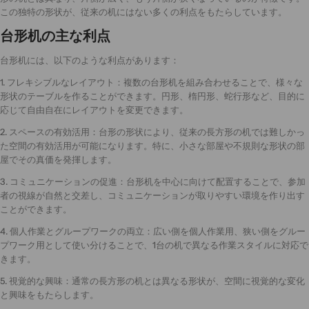
この独特の形状が、従来の机にはない多くの利点をもたらしています。
台形机の主な利点
台形机には、以下のような利点があります：
1. フレキシブルなレイアウト：複数の台形机を組み合わせることで、様々な
形状のテーブルを作ることができます。円形、楕円形、蛇行形など、目的に
応じて自由自在にレイアウトを変更できます。
2. スペースの有効活用：台形の形状により、従来の長方形の机では難しかっ
た空間の有効活用が可能になります。特に、小さな部屋や不規則な形状の部
屋でその真価を発揮します。
3. コミュニケーションの促進：台形机を中心に向けて配置することで、参加
者の視線が自然と交差し、コミュニケーションが取りやすい環境を作り出す
ことができます。
4. 個人作業とグループワークの両立：広い側を個人作業用、狭い側をグルー
プワーク用として使い分けることで、1台の机で異なる作業スタイルに対応で
きます。
5. 視覚的な興味：通常の長方形の机とは異なる形状が、空間に視覚的な変化
と興味をもたらします。