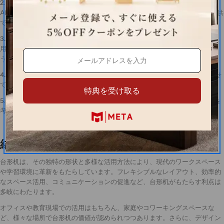
2. AR（拡張現実）/VR（仮想現実）との連携：台形机の形状を活かし、
AR/VR技術と組み合わせることで、より没入感のある作業や学習体験を提供
できる可能性があります。
3. サステナビリティの追求：より環境に配慮した素材や製造プロセスの採
用、さらにはリサイクルやアップサイクルを前提とした設計が進むでしょ
う。
4. パーソナライゼーション：個々のユーザーの好みや作業スタイルに合わせ
て、形状や機能をカスタマイズできる台形机が登場するかもしれません。
特典を受け取る
5. 健康への配慮：姿勢センサーや自動高さ調節機能など、ユーザーの健康を
考慮した機能が組み込まれる可能性があります。
結論
台形机は、その独特の形状と多様な活用方法により、現代のワークスペース
や学習環境に革新をもたらしています。フレキシブルなレイアウト、効率的
なスペース活用、コミュニケーションの促進など、台形机がもたらす利点は
多岐にわたります。
オフィスや教育現場での活用はもちろん、家庭やコワーキングスペースな
ど、様々な場所で台形机の価値が認められつつあります。さらに、デザイン