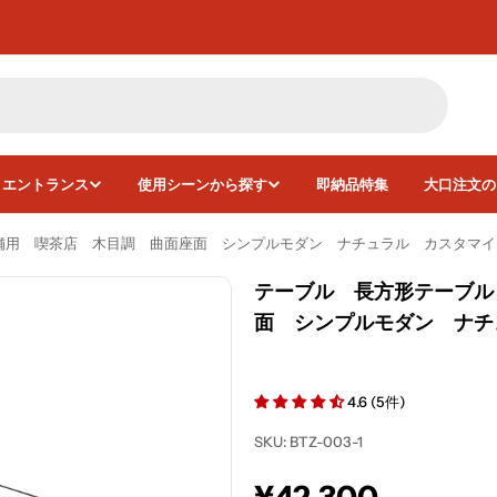
・エントランス
使用シーンから探す
即納品特集
大口注文の
用 喫茶店 木目調 曲面座面 シンプルモダン ナチュラル カスタマイズ可
テーブル 長方形テーブル
面 シンプルモダン ナチュ
画像5をモーダルで開く
4.6 (5件)
SKU:
BTZ-003-1