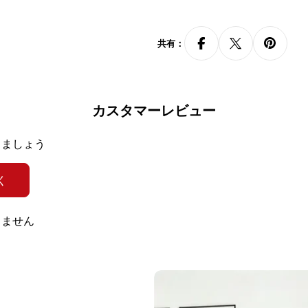
200*40*105cm、22
260*40*105cm、
共有：
280*40*105cm、30
組み立て：必要
カスタマイズ：可
カスタマーレビュー
カスタマイズ項目：
きましょう
く
人気のラベル
：
木製テーブル 店舗
グレード
，
お手頃価格
，
家具組立代
りません