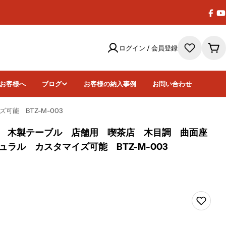
Face
Y
ログイン / 会員登録
カ
ー
ト
お客様へ
ブログ
お客様の納入事例
お問い合わせ
能 BTZ-M-003
 木製テーブル 店舗用 喫茶店 木目調 曲面座
ラル カスタマイズ可能 BTZ-M-003
画像6をモーダ