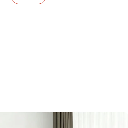
0*40*105cm、240*40*105cm、
0*40*105cm
カラー、サイズ
用
，
カスタマイズ
，
家具
，
新規利用者割引
，
新家具導入
，
機能のアップ
行サービス
，
大口注文も承っております