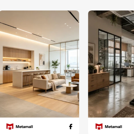
ll
Metamall