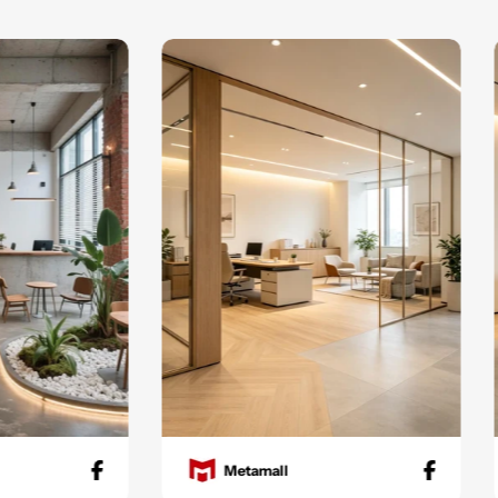
Metamall
Metama