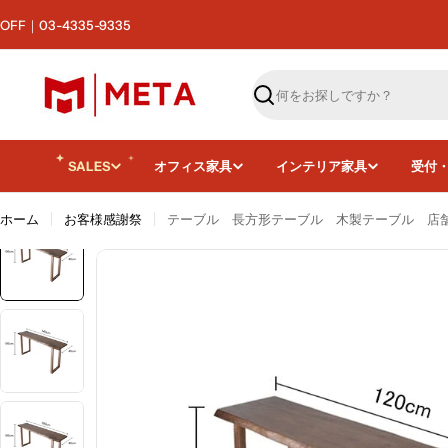
コ
F｜03-4335-9335
ン
テ
ン
ツ
検
へ
索
ス
キ
SALES
オフィス家具
インテリア家具
受付
ッ
プ
ホーム
お客様感謝祭
テーブル 長方形テーブル 木製テーブル 店舗
画像4をモーダルで開く