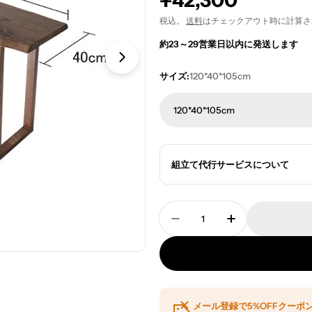
通
¥42,300
常
税込。
送料
はチェックアウト時に計算さ
約23～29営業日以内に発送します
価
格
サイズ:
120*40*105cm
120*40*105cm
組立て代行サービスについて
数
量
テーブル 長方形テーブ
テーブル 長
メール登録で5%OFFクーポ