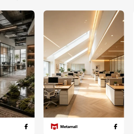
Metamall
Metama