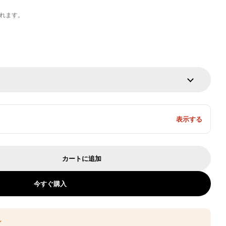
れます。
表示する
カートに追加
ル 木製テーブル 店舗用 喫茶店 木目調 曲面座面 
方形テーブル 木製テーブル 店舗用 喫茶店 木目調 
今すぐ購入
ン