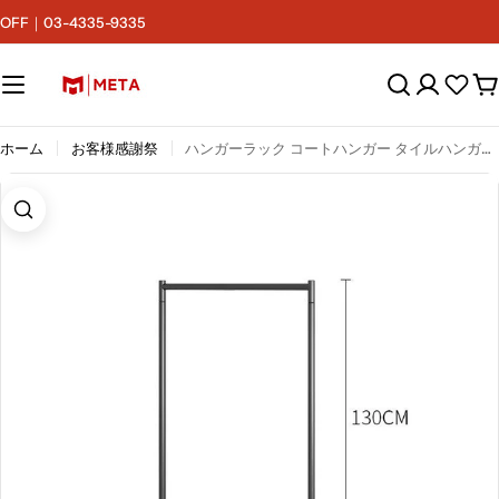
コ
F｜03-4335-9335
ン
テ
ン
カ
ツ
ー
へ
ト
ス
ホーム
お客様感謝祭
ハンガーラック コートハンガー タイルハンガーラック YMJ-002
キ
ッ
プ
画像1をモーダルで開く