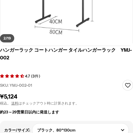
2
/
19
ハンガーラック コートハンガー タイルハンガーラック YMJ-
002
4.7 (3件)
SKU:
YMJ-002-01
通
¥5,124
常
税込。
送料
はチェックアウト時に計算されます。
価
約23～29営業日以内に発送します
格
ブラック、80*130cm
カラー/サイズ: