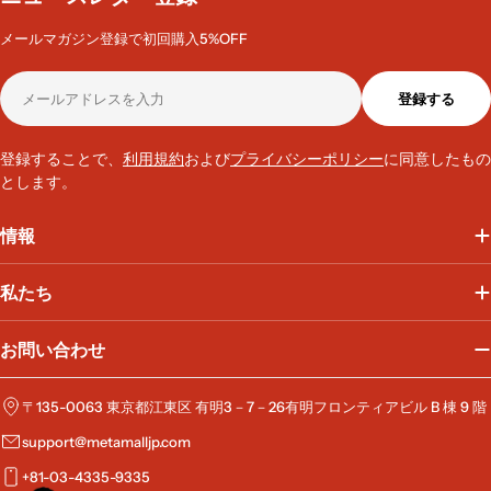
メールマガジン登録で初回購入5%OFF
メ
登録する
ー
人気のラベル
：
タイルハンガーラック
カスタマイズ
，
家具
，
新規利用者
ル
引
，
新家具導入
，
機能のアップグレード
，
お手頃価格
，
家具組立代行サー
ア
登録することで、
利用規約
および
プライバシーポリシー
に同意したもの
ス
，
大口注文も承っております
ド
とします。
レ
ス
情報
私たち
お問い合わせ
〒135-0063 東京都江東区 有明3－7－26有明フロンティアビル B 棟 9 階
support@metamalljp.com
+81-03-4335-9335