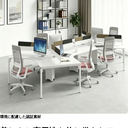
・正確な採寸を心掛けておりますが、手作り商品の為、お届けする商品の寸
法表記と若干の誤差が生じる場合がございます。ご注意ください。
人気のラベル
：
待合室ソファーセット
，
カスタマイズ
，
家具
，
新規利用者割
引
，
新家具導入
，
機能のアップグレード
，
お手頃価格
，
家具組立代行サービ
ス
，
大口注文も承っております
環境に配慮した認証素材