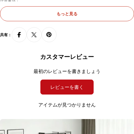
注意事項：
・大型の商品（完成品）のため、納品は車上渡しまたは1階でのお渡しとなり
ます。商品をご購入いただく前に、梱包サイズと搬入経路を必ずご確認くだ
もっと見る
さい。万が一、搬入ができない場合でも、ご返品·キャンセルはお受けできか
ねます。
・商品のサイズや重量などの詳細情報についてわからない場合は、チャット
共有：
ボットまたはメールでお問い合わせください。
・配送については、出荷元指定の運送会社が利用されます。運送会社と追跡
番号は、商品発送後にメールにてご案内致します。
・搬入をご希望の場合、搬入費用が発生します。詳細は本サイトに掲載され
カスタマーレビュー
る「ご利用規約」の第9条 消費税・配送料等をご確認ください。搬入をご
希望されない場合、納品日に荷物を受け取るための準備をお願い致します。
最初のレビューを書きましょう
・天然素材のため、色、表面の質感、模様等が若干異なる場合がございます
レビューを書く
が、通常のご使用には問題ございません。消耗による変化は製品の欠陥とは
見なされません。ご理解のほどよろしくお願いいたします。
アイテムが見つかりません
・撮影時の光線や画面の解像度の違いにより、写真と実際の物体の色が異な
る場合があります。当社ウェブサイト上の写真は説明のみを目的としていま
す。