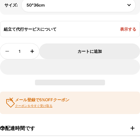
50*36cm
サイズ:
組立て代行サービスについて
表示する
数
カートに追加
量
待合室ソファーセット ポリエステル生地 シック 
待合室ソファーセット ポリエステル生地
メール登録で5%OFFクーポン
クーポンを今すぐ受け取る
配達時間です