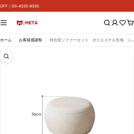
コ
F｜03-4335-9335
ン
テ
ン
カ
ツ
ー
へ
ト
ス
ホーム
お客様感謝祭
待合室ソファーセット ポリエステル生地 シック 高密度ウレタンフォーム クッション付き シリコンフィル ベージュ カスタマイズ可能 BSF-M062
キ
ッ
プ
画像4をモーダルで開く