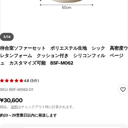
5
/
14
待合室ソファーセット ポリエステル生地 シック 高密度ウ
レタンフォーム クッション付き シリコンフィル ベージ
ュ カスタマイズ可能 BSF-M062
4.8 (5件)
SKU:
BSF-M062-01
通
¥30,600
常
税込。
送料
はチェックアウト時に計算されます。
価
約23～29営業日以内に発送します
格