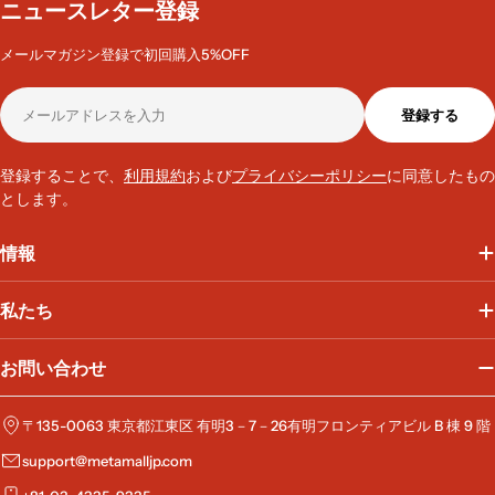
ニュースレター登録
メールマガジン登録で初回購入5%OFF
メ
登録する
ー
ル
ア
登録することで、
利用規約
および
プライバシーポリシー
に同意したもの
ド
とします。
レ
ス
情報
私たち
お問い合わせ
〒135-0063 東京都江東区 有明3－7－26有明フロンティアビル B 棟 9 階
support@metamalljp.com