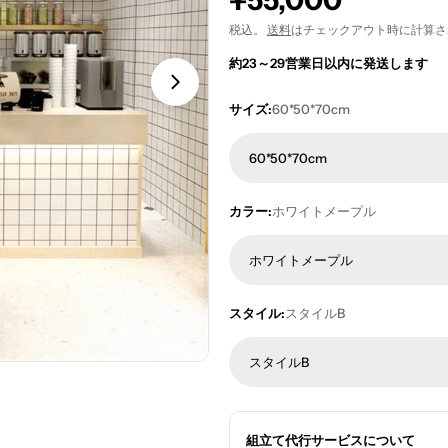
通
¥55,000
常
税込。
送料
はチェックアウト時に計算さ
約23～29営業日以内に発送します
価
格
サイズ:
60*50*70cm
60*50*70cm
カラー:
ホワイトメープル
ホワイトメープル
スタイル:
スタイルB
スタイルB
組立て代行サービスについて