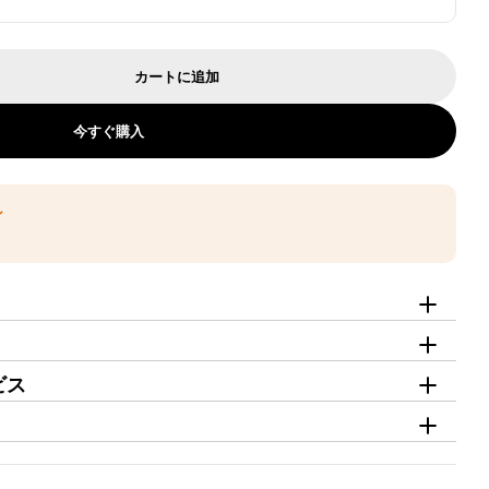
カートに追加
 受付台 店舗 オフィス受付 エントランス受付 レジ台 JD
 カウンター 受付台 店舗 オフィス受付 エントランス受付 
今すぐ購入
ン
ビス