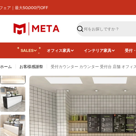
コ
のまとめ買いをサポート
ン
テ
ン
ツ
検
へ
索
ス
キ
SALES
オフィス家具
インテリア家具
受付
ッ
プ
ホーム
お客様感謝祭
受付カウンター カウンター 受付台 店舗 オフィス受
画像7をモーダルで開く