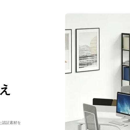
厳選されたメラミン
そのねじれにくい強
長らくご愛用いただ
え
た認証素材を