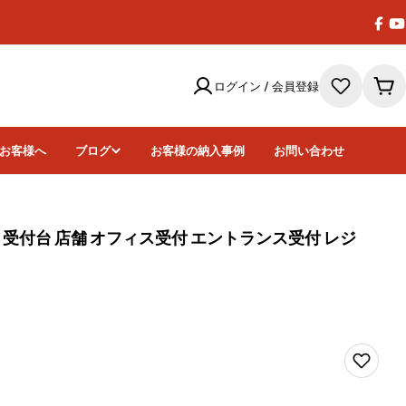
Face
Y
ログイン / 会員登録
カ
ー
ト
お客様へ
ブログ
お客様の納入事例
お問い合わせ
 受付台 店舗 オフィス受付 エントランス受付 レジ
画像9をモーダ