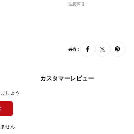
注意事項：
・天然素材のため、色、表面の質感
ません。消耗による変化は製品の欠
・撮影時の光線や画面の解像度の違
イト上の写真は説明のみを目的とし
共有：
カスタマーレビュー
きましょう
く
高い強度と耐久性を
りません
寿命が延び、長らく