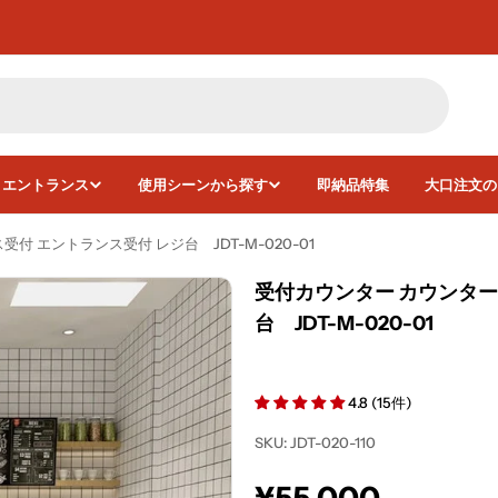
・エントランス
使用シーンから探す
即納品特集
大口注文の
付 エントランス受付 レジ台 JDT-M-020-01
受付カウンター カウンター
台 JDT-M-020-01
画像8をモーダルで開く
4.8 (15件)
SKU:
JDT-020-110