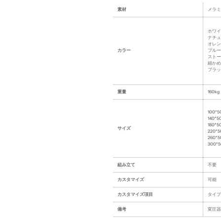
素材
メラミ
ホワイ
ナチュ
オレン
カラー
ブルー
ストー
細かめ
ブラッ
重量
160kg
100*5
140*5
180*
サイズ
220*
260*
300*5
組み立て
不要
カスタマイズ
可能
カスタマイズ項目
タイプ
備考
変圧器