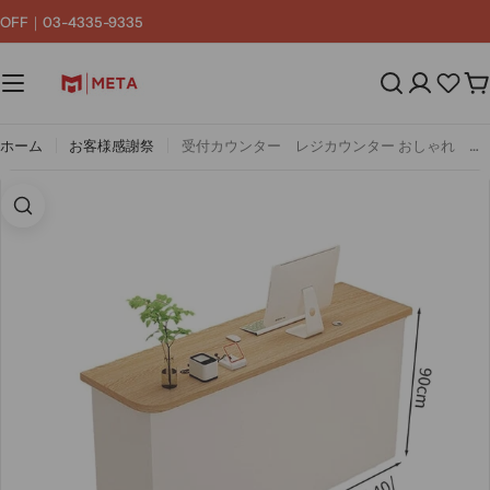
コ
F｜03-4335-9335
ン
テ
ン
カ
ツ
ー
へ
ト
ス
ホーム
お客様感謝祭
受付カウンター レジカウンター おしゃれ カウンター 角丸 配線孔付き 錠付き 引出し付き シンプルホワイト カスタマイズ可能 JDT-M-124
キ
ッ
プ
画像4をモーダルで開く