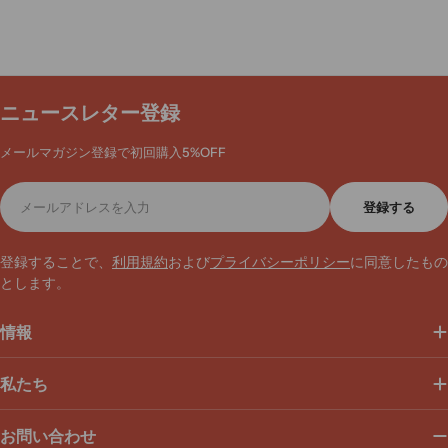
ニュースレター登録
メールマガジン登録で初回購入5%OFF
メ
登録する
ー
ル
ア
登録することで、
利用規約
および
プライバシーポリシー
に同意したもの
ド
とします。
レ
ス
情報
私たち
お問い合わせ