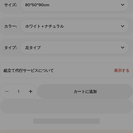
80*50*90cm
サイズ:
ホワイト＋ナチュラル
カラー:
左タイプ
タイプ:
組立て代行サービスについて
表示する
数
カートに追加
量
受付カウンター レジカウンター おしゃれ カウンタ
受付カウンター レジカウンター おしゃれ