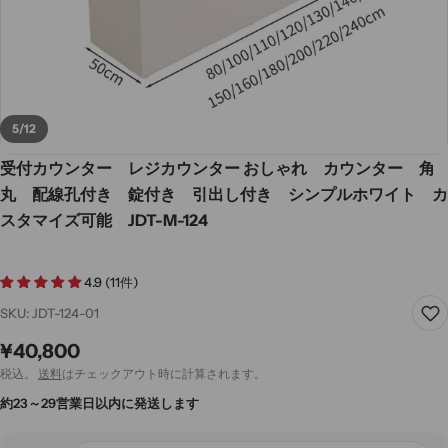
5
/
12
受付カウンター レジカウンター おしゃれ カウンター 角
丸 配線孔付き 錠付き 引出し付き シンプルホワイト カ
スタマイズ可能 JDT-M-124
4.9 (11件)
SKU:
JDT-124-01
通
¥40,800
常
税込。
送料
はチェックアウト時に計算されます。
価
約23～29営業日以内に発送します
格