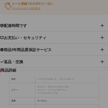
メール登録で5%OFFクーポン
クーポンを今すぐ受け取る
配達時間です
お支払い・セキュリティ
部品1年間品質保証サービス
返品・交換
商品詳細
素材
パーティクルボード、メラミンボード
ホワイト、ホワイト+ナチュラル，
カラー
ベージュ，ベージュ+ホワイト，
ベージュ+ナチュラル，
重量
45~100kg