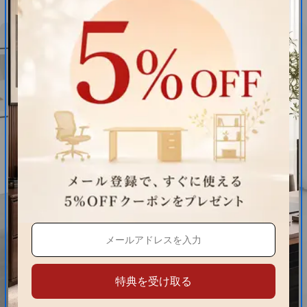
厳選されたメラミン化粧板は安全無臭な使用感を提供し
そのねじれにくい強固さは受付カウンターの耐久性を
底上げし長らくご愛用いただけます。
エッジ加工
部材を貼り合わせた後に面取り加工をすることで
貼り合わせた角に丸みを付け、安全性が格段に
アップしさらに見た目も良くなります。
ワークスペース
広々としたデザインで、書類やパソコン事務用品
をゆったりと配置できるため作業効率が向上し
特典を受け取る
快適な作業環境を実現します。