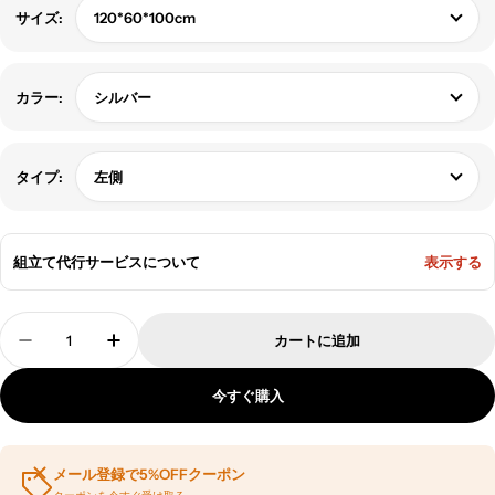
120*60*100cm
サイズ:
シルバー
カラー:
左側
タイプ:
組立て代行サービスについて
表示する
数
カートに追加
量
機能的な受付カウンター レジ台 メラミン化粧板 
機能的な受付カウンター レジ台 メラミン
今すぐ購入
メール登録で5%OFFクーポン