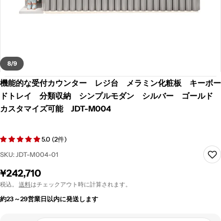
8
/
9
機能的な受付カウンター レジ台 メラミン化粧板 キーボー
ドトレイ 分類収納 シンプルモダン シルバー ゴールド
カスタマイズ可能 JDT-M004
5.0 (2件)
SKU:
JDT-M004-01
通
¥242,710
常
税込。
送料
はチェックアウト時に計算されます。
価
約23～29営業日以内に発送します
格