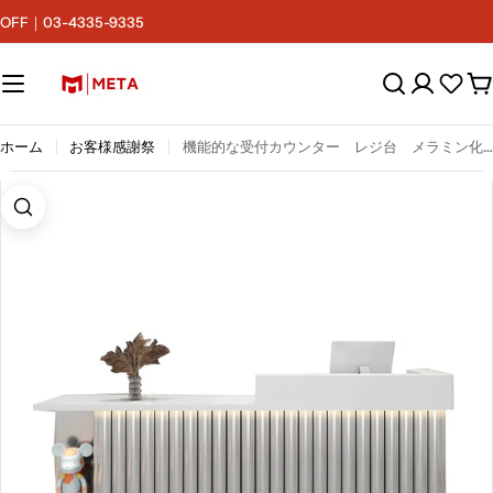
コ
F｜03-4335-9335
ン
テ
ン
カ
ツ
ー
へ
ト
ス
ホーム
お客様感謝祭
機能的な受付カウンター レジ台 メラミン化粧板 キーボードトレイ 分類収納 シンプルモダン シルバー ゴールド カスタマイズ可能 JDT-M004
キ
ッ
プ
画像7をモーダルで開く