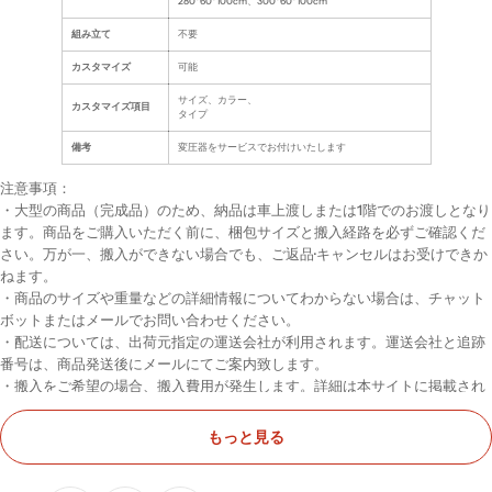
280*60*100cm、300*60*100cm
組み立て
不要
カスタマイズ
可能
サイズ、カラー、
カスタマイズ項目
タイプ
備考
変圧器をサービスでお付けいたします
注意事項：
・大型の商品（完成品）のため、納品は車上渡しまたは1階でのお渡しとなり
ます。商品をご購入いただく前に、梱包サイズと搬入経路を必ずご確認くだ
さい。万が一、搬入ができない場合でも、ご返品·キャンセルはお受けできか
ねます。
・商品のサイズや重量などの詳細情報についてわからない場合は、チャット
ボットまたはメールでお問い合わせください。
・配送については、出荷元指定の運送会社が利用されます。運送会社と追跡
番号は、商品発送後にメールにてご案内致します。
・搬入をご希望の場合、搬入費用が発生します。詳細は本サイトに掲載され
る「ご利用規約」の第9条 消費税・配送料等をご確認ください。搬入をご
希望されない場合、納品日に荷物を受け取るための準備をお願い致します
もっと見る