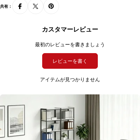
共有：
商品説明
カスタマーレビュー
最初のレビューを書きましょう
シンプルモダンな受付カウンター
レビューを書く
クリーンで洗練されたデザインが、シンプル
ながらも印象的な存在感を放ちます。
アイテムが見つかりません
メラミン化粧板
メラミン化粧板を使用することで、高い耐久性を
実現しています。表面は傷や汚れに強く、日常
の使用にも耐えられ、お手入れも簡単です。