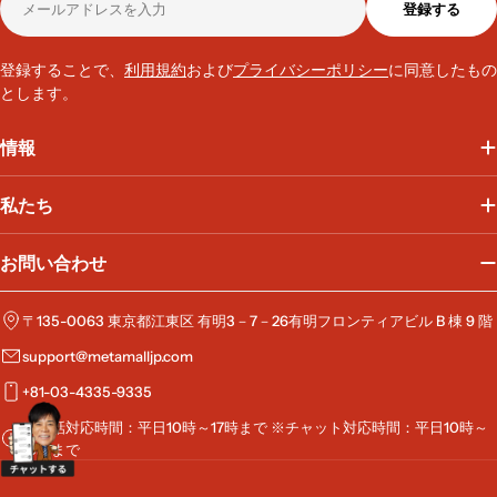
登録する
ー
ル
ア
登録することで、
利用規約
および
プライバシーポリシー
に同意したもの
ド
とします。
レ
ス
情報
私たち
お問い合わせ
〒135-0063 東京都江東区 有明3－7－26有明フロンティアビル B 棟 9 階
support@metamalljp.com
+81-03-4335-9335
※電話対応時間：平日10時～17時まで ※チャット対応時間：平日10時～
19時まで