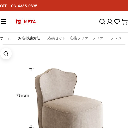
コ
F｜03-4335-9335
ン
テ
ン
カ
ツ
ー
へ
ト
ス
ホーム
お客様感謝祭
応接セット 応接ソファ ソファー デスク 応接デスク 応接室 おしゃれ フランネル 広い座面 柔らかい 高密度ウレタン 人間工学 カスタマイズ可能 JDZH-M010
キ
ッ
プ
画像4をモーダルで開く