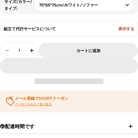
サイズ/カラー/
75*65*75cm/ホワイト/ソファー
タイプ:
組立て代行サービスについて
表示する
数
カートに追加
量
応接セット 応接ソファ ソファー デスク 応接デ
応接セット 応接ソファ ソファー デスク
メール登録で5%OFFクーポン
クーポンを今すぐ受け取る
配達時間です