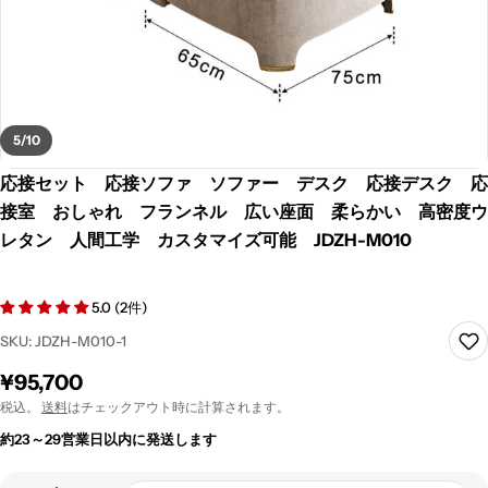
5
/
10
応接セット 応接ソファ ソファー デスク 応接デスク 応
接室 おしゃれ フランネル 広い座面 柔らかい 高密度ウ
レタン 人間工学 カスタマイズ可能 JDZH-M010
5.0 (2件)
SKU:
JDZH-M010-1
通
¥95,700
常
税込。
送料
はチェックアウト時に計算されます。
価
約23～29営業日以内に発送します
格