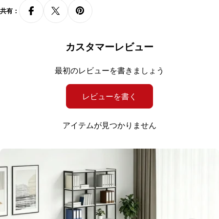
カスタマイズ
可能
共有：
カスタマイズ項目
カラー、サイズ
カスタマーレビュー
注意事項：
・大型の商品（完成品）のため、納品は車上渡しまたは1階でのお渡しとなり
ます。商品をご購入いただく前に、梱包サイズと搬入経路を必ずご確認くだ
最初のレビューを書きましょう
さい。万が一、搬入ができない場合でも、ご返品·キャンセルはお受けできか
ねます。
レビューを書く
・商品のサイズや重量などの詳細情報についてわからない場合は、チャット
ボットまたはメールでお問い合わせください。
・配送については、出荷元指定の運送会社が利用されます。運送会社と追跡
アイテムが見つかりません
番号は、商品発送後にメールにてご案内致します。
・搬入をご希望の場合、搬入費用が発生します。詳細は本サイトに掲載され
る「ご利用規約」の第9条 消費税・配送料等をご確認ください。搬入をご
希望されない場合、納品日に荷物を受け取るための準備をお願い致します。