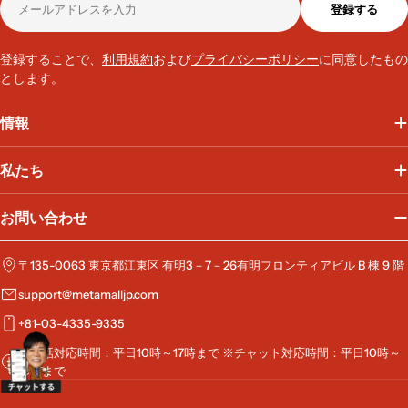
登録する
ー
ル
ア
登録することで、
利用規約
および
プライバシーポリシー
に同意したもの
ド
とします。
レ
ス
情報
私たち
お問い合わせ
〒135-0063 東京都江東区 有明3－7－26有明フロンティアビル B 棟 9 階
support@metamalljp.com
+81-03-4335-9335
※電話対応時間：平日10時～17時まで ※チャット対応時間：平日10時～
19時まで